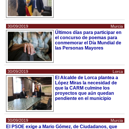
30/09/2019
Murcia
Últimos días para participar en
el concurso de poemas para
conmemorar el Día Mundial de
las Personas Mayores
30/09/2019
Lorca
El Alcalde de Lorca plantea a
López Miras la necesidad de
que la CARM culmine los
proyectos que aún quedan
pendiente en el municipio
30/09/2019
Murcia
El PSOE exige a Mario Gómez, de Ciudadanos, que