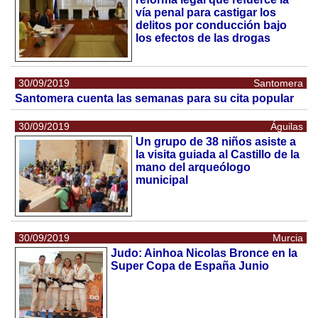
vía penal para castigar los
delitos por conducción bajo
los efectos de las drogas
30/09/2019
Santomera
Santomera cuenta las semanas para su cita popular
30/09/2019
Águilas
Un grupo de 38 niños asiste a
la visita guiada al Castillo de la
mano del arqueólogo
municipal
30/09/2019
Murcia
Judo: Ainhoa Nicolas Bronce en la
Super Copa de España Junio