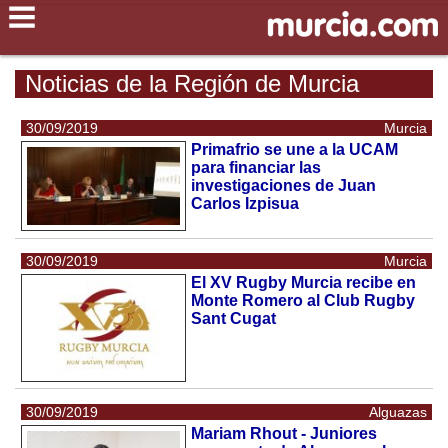
Noticias de la Región de Murcia
30/09/2019
Murcia
Primafrio se une a la UCAM
para financiar las
investigaciones de Juan
Carlos Izpisua
30/09/2019
Murcia
El XV Rugby Murcia recibe en
Monte Romero al Club Rugby
Sant Cugat
30/09/2019
Alguazas
Mariam Rhout - Juniores