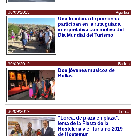
30/09/2019
Águilas
Una treintena de personas
participan en la ruta guiada
interpretativa con motivo del
Día Mundial del Turismo
30/09/2019
Bullas
Dos jóvenes músicos de
Bullas
30/09/2019
Lorca
"Lorca, de plaza en plaza",
lema de la Fiesta de la
Hostelería y el Turismo 2019
de Hostemur