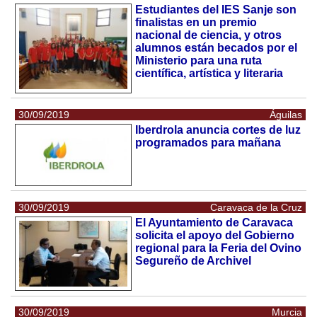
Estudiantes del IES Sanje son
finalistas en un premio
nacional de ciencia, y otros
alumnos están becados por el
Ministerio para una ruta
científica, artística y literaria
30/09/2019
Águilas
Iberdrola anuncia cortes de luz
programados para mañana
30/09/2019
Caravaca de la Cruz
El Ayuntamiento de Caravaca
solicita el apoyo del Gobierno
regional para la Feria del Ovino
Segureño de Archivel
30/09/2019
Murcia