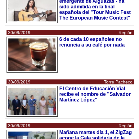
emergente de Alguazas - ha
sido admitida en la final
española del "Tour Music Fest
The European Music Contest"
30/09/2019
Región
6 de cada 10 españoles no
renuncia a su café por nada
30/09/2019
Torre Pacheco
El Centro de Educación Vial
recibe el nombre de "Salvador
Martínez López"
30/09/2019
Región
Mañana martes día 1, el ZigZag
acoge la Gala solidaria de la