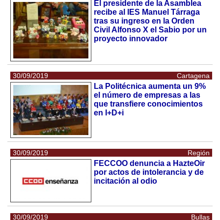
El presidente de la Asamblea
recibe al IES Manuel Tárraga
tras su ingreso en la Orden
Civil Alfonso X el Sabio por un
proyecto innovador
30/09/2019
Cartagena
La Politécnica aumenta un 9%
el número de empresas a las
que transfiere conocimientos
en I+D+i
30/09/2019
Región
FECCOO denuncia a HazteOir
por actos de intolerancia y de
incitación al odio
30/09/2019
Bullas