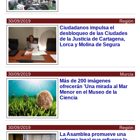
30/09/2019
Región
Ciudadanos impulsa el
desbloqueo de las Ciudades
de la Justicia de Cartagena,
Lorca y Molina de Segura
30/09/2019
Murcia
Más de 200 imágenes
ofrecerán 'Una mirada al Mar
Menor en el Museo de la
Ciencia
30/09/2019
Región
La Asamblea promueve una
reforma legal que refuerce la