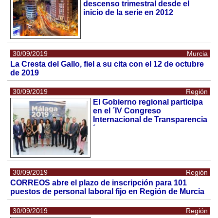
descenso trimestral desde el
inicio de la serie en 2012
30/09/2019
Murcia
La Cresta del Gallo, fiel a su cita con el 12 de octubre
de 2019
30/09/2019
Región
El Gobierno regional participa
en el ´IV Congreso
Internacional de Transparencia
´
30/09/2019
Región
CORREOS abre el plazo de inscripción para 101
puestos de personal laboral fijo en Región de Murcia
30/09/2019
Región