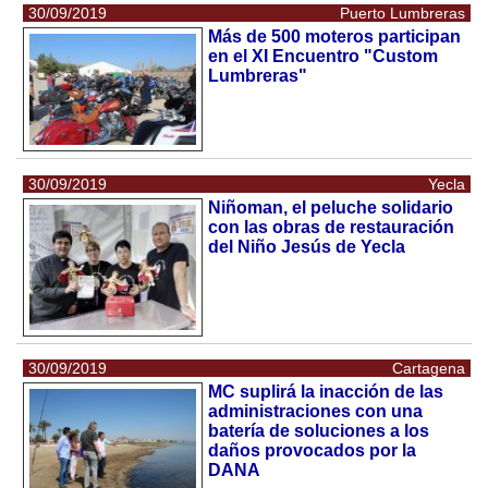
30/09/2019
Puerto Lumbreras
Más de 500 moteros participan
en el XI Encuentro "Custom
Lumbreras"
30/09/2019
Yecla
Niñoman, el peluche solidario
con las obras de restauración
del Niño Jesús de Yecla
30/09/2019
Cartagena
MC suplirá la inacción de las
administraciones con una
batería de soluciones a los
daños provocados por la
DANA