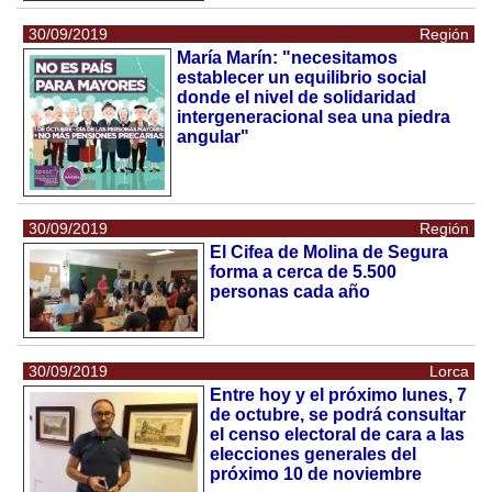
30/09/2019
Región
María Marín: "necesitamos
establecer un equilibrio social
donde el nivel de solidaridad
intergeneracional sea una piedra
angular"
30/09/2019
Región
El Cifea de Molina de Segura
forma a cerca de 5.500
personas cada año
30/09/2019
Lorca
Entre hoy y el próximo lunes, 7
de octubre, se podrá consultar
el censo electoral de cara a las
elecciones generales del
próximo 10 de noviembre