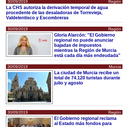
30/09/2019
Región
La CHS autoriza la derivación temporal de agua
procedente de las desaladoras de Torrevieja,
Valdelentisco y Escombreras
30/09/2019
Región
Gloria Alarcón: "El Gobierno
regional no puede anunciar
bajadas de impuestos
mientras la Región de Murcia
está cada día más endeudada"
30/09/2019
Murcia
La ciudad de Murcia recibe un
total de 74.120 turistas durante
julio y agosto
30/09/2019
Región
El Gobierno regional reclama
al Estado más fondos para