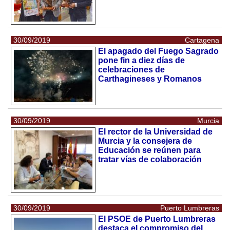
30/09/2019
Cartagena
El apagado del Fuego Sagrado
pone fin a diez días de
celebraciones de
Carthagineses y Romanos
30/09/2019
Murcia
El rector de la Universidad de
Murcia y la consejera de
Educación se reúnen para
tratar vías de colaboración
30/09/2019
Puerto Lumbreras
El PSOE de Puerto Lumbreras
destaca el compromiso del