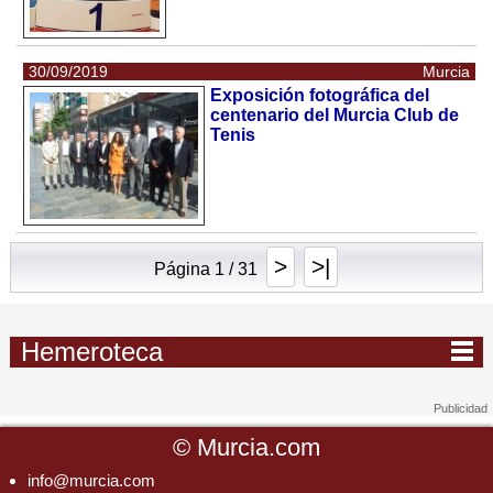
30/09/2019
Murcia
Exposición fotográfica del
centenario del Murcia Club de
Tenis
>
>|
Página 1 / 31
Hemeroteca
©
Murcia.com
info@murcia.com