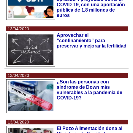
COVID-19, con una aportación
pública de 1,8 millones de
euros
13/04/2020
Aprovechar el
"confinamiento" para
preservar y mejorar la fertilidad
13/04/2020
¿Son las personas con
síndrome de Down más
vulnerables a la pandemia de
COVID-19?
13/04/2020
El Pozo Alimentación dona al