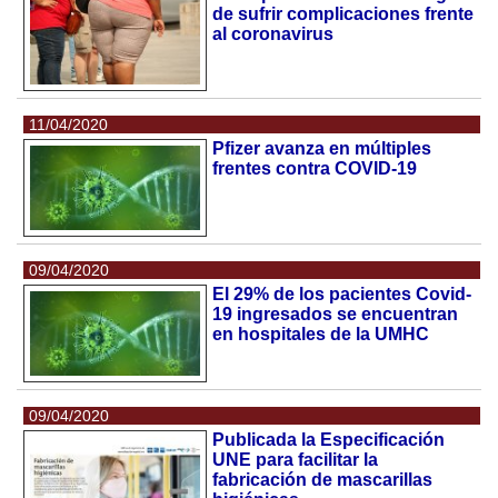
de sufrir complicaciones frente
al coronavirus
11/04/2020
Pfizer avanza en múltiples
frentes contra COVID-19
09/04/2020
El 29% de los pacientes Covid-
19 ingresados se encuentran
en hospitales de la UMHC
09/04/2020
Publicada la Especificación
UNE para facilitar la
fabricación de mascarillas