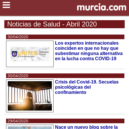
Noticias de Salud - Abril 2020
30/04/2020
Los expertos internacionales
coinciden en que no hay que
subestimar ninguna alternativa
en la lucha contra COVID-19
30/04/2020
Crisis del Covid-19. Secuelas
psicológicas del
confinamiento
29/04/2020
Nace un nuevo blog sobre la