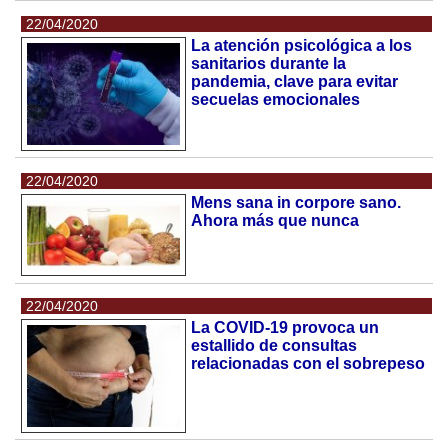
22/04/2020
La atención psicológica a los
sanitarios durante la
pandemia, clave para evitar
secuelas emocionales
22/04/2020
Mens sana in corpore sano.
Ahora más que nunca
22/04/2020
La COVID-19 provoca un
estallido de consultas
relacionadas con el sobrepeso