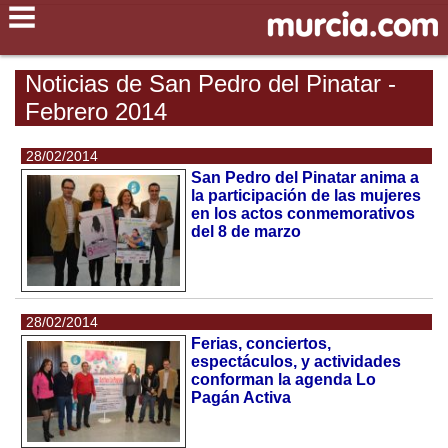
Noticias de San Pedro del Pinatar -
Febrero 2014
28/02/2014
San Pedro del Pinatar anima a
la participación de las mujeres
en los actos conmemorativos
del 8 de marzo
28/02/2014
Ferias, conciertos,
espectáculos, y actividades
conforman la agenda Lo
Pagán Activa