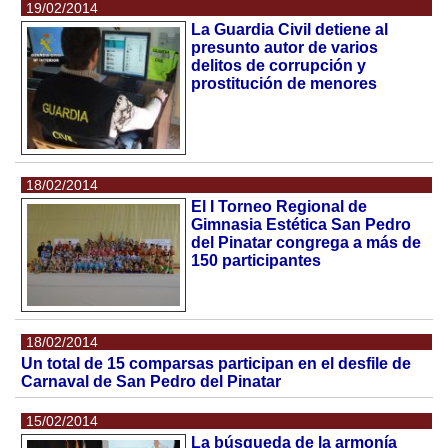
19/02/2014
La Guardia Civil detiene al
presunto autor de varios
delitos de corrupción y
prostitución de menores
18/02/2014
El I Torneo Regional de
Gimnasia Estética San Pedro
del Pinatar congrega a más de
150 participantes
18/02/2014
Un total de 15 comparsas participan en el desfile de
Carnaval de San Pedro del Pinatar
15/02/2014
La búsqueda de la armonía