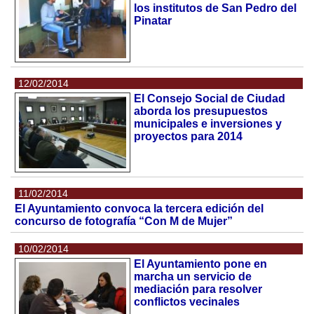
los institutos de San Pedro del
Pinatar
12/02/2014
El Consejo Social de Ciudad
aborda los presupuestos
municipales e inversiones y
proyectos para 2014
11/02/2014
El Ayuntamiento convoca la tercera edición del
concurso de fotografía “Con M de Mujer”
10/02/2014
El Ayuntamiento pone en
marcha un servicio de
mediación para resolver
conflictos vecinales