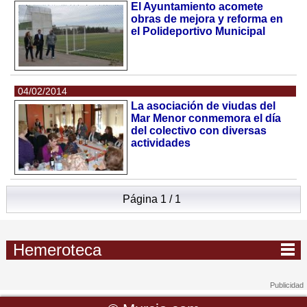
El Ayuntamiento acomete
obras de mejora y reforma en
el Polideportivo Municipal
04/02/2014
La asociación de viudas del
Mar Menor conmemora el día
del colectivo con diversas
actividades
Página 1 / 1
Hemeroteca