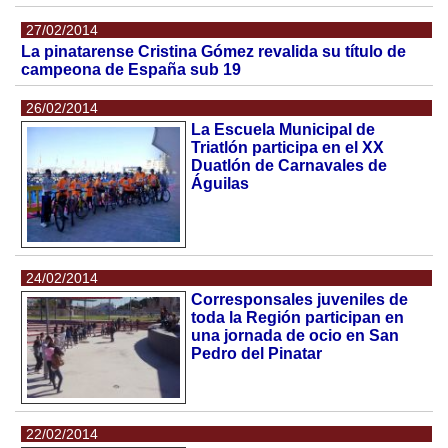
27/02/2014
La pinatarense Cristina Gómez revalida su título de
campeona de España sub 19
26/02/2014
La Escuela Municipal de
Triatlón participa en el XX
Duatlón de Carnavales de
Águilas
24/02/2014
Corresponsales juveniles de
toda la Región participan en
una jornada de ocio en San
Pedro del Pinatar
22/02/2014