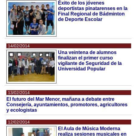
Éxito de los jóvenes
deportistas pinatarenses en la
Final Regional de Bádminton
de Deporte Escolar
14/02/2014
Una veintena de alumnos
finalizan el primer curso
vigilante de Seguridad de la
Universidad Popular
13/02/2014
El futuro del Mar Menor, mañana a debate entre
Consejería, ayuntamientos, promotores, agricultores
y ecologistas
12/02/2014
El Aula de Música Moderna
realiza sesiones musicales en