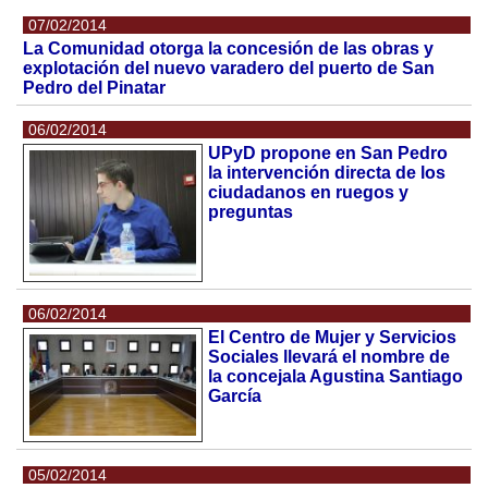
07/02/2014
La Comunidad otorga la concesión de las obras y
explotación del nuevo varadero del puerto de San
Pedro del Pinatar
06/02/2014
UPyD propone en San Pedro
la intervención directa de los
ciudadanos en ruegos y
preguntas
06/02/2014
El Centro de Mujer y Servicios
Sociales llevará el nombre de
la concejala Agustina Santiago
García
05/02/2014