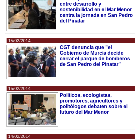
entre desarrollo y
sostenibilidad en el Mar Menor
centra la jornada en San Pedro
del Pinatar
15/02/2014
CGT denuncia que "el
Gobierno de Murcia decide
cerrar el parque de bomberos
de San Pedro del Pinatar"
15/02/2014
Políticos, ecologistas,
promotores, agricultores y
politólogos debaten sobre el
futuro del Mar Menor
14/02/2014