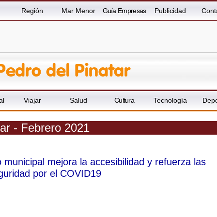
Región
Mar Menor
Guía Empresas
Publicidad
Cont
al
Viajar
Salud
Cultura
Tecnología
Depo
tar - Febrero 2021
o municipal mejora la accesibilidad y refuerza las
guridad por el COVID19