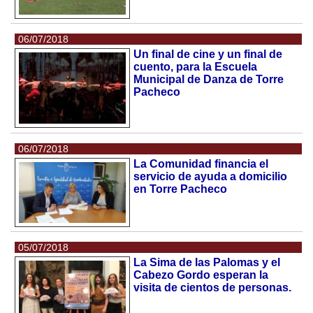
06/07/2018
Un final de cine y un final de
cuento, para la Escuela
Municipal de Danza de Torre
Pacheco
06/07/2018
La Comunidad financia el
servicio de ayuda a domicilio
en Torre Pacheco
05/07/2018
La Sima de las Palomas y el
Cabezo Gordo esperan la
visita de cientos de personas.