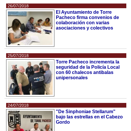
26/07/2018
El Ayuntamiento de Torre
Pacheco firma convenios de
colaboración con varias
asociaciones y colectivos
25/07/2018
Torre Pacheco incrementa la
seguridad de la Policía Local
con 60 chalecos antibalas
unipersonales
24/07/2018
"De Sinphoniae Stellarum"
bajo las estrellas en el Cabezo
Gordo