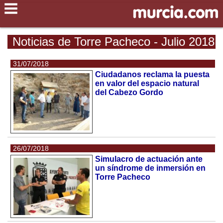
Noticias de Torre Pacheco - Julio 2018
31/07/2018
Ciudadanos reclama la puesta
en valor del espacio natural
del Cabezo Gordo
26/07/2018
Simulacro de actuación ante
un síndrome de inmersión en
Torre Pacheco