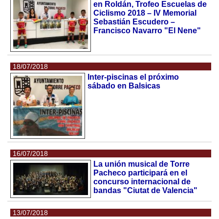
en Roldán, Trofeo Escuelas de
Ciclismo 2018 – IV Memorial
Sebastián Escudero –
Francisco Navarro "El Nene"
18/07/2018
Inter-piscinas el próximo
sábado en Balsicas
16/07/2018
La unión musical de Torre
Pacheco participará en el
concurso internacional de
bandas "Ciutat de Valencia"
13/07/2018