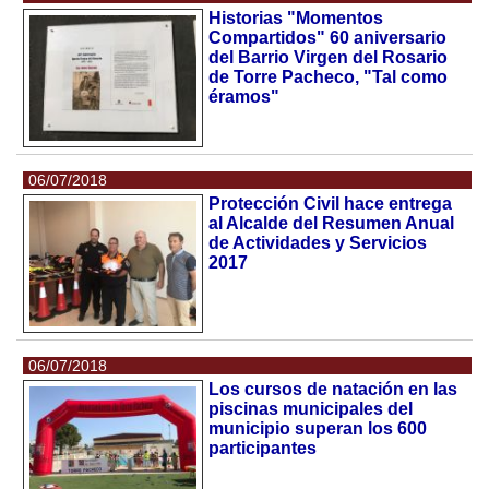
Historias "Momentos
Compartidos" 60 aniversario
del Barrio Virgen del Rosario
de Torre Pacheco, "Tal como
éramos"
06/07/2018
Protección Civil hace entrega
al Alcalde del Resumen Anual
de Actividades y Servicios
2017
06/07/2018
Los cursos de natación en las
piscinas municipales del
municipio superan los 600
participantes