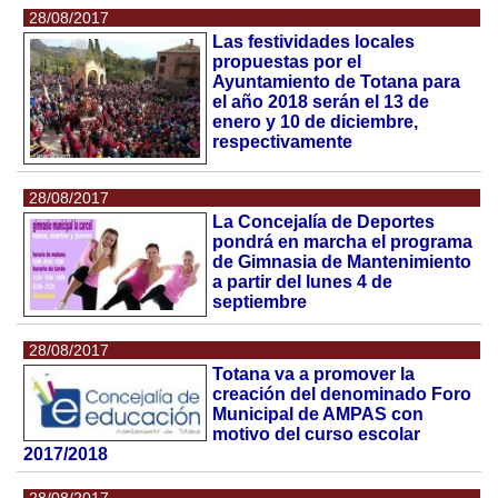
28/08/2017
Las festividades locales
propuestas por el
Ayuntamiento de Totana para
el año 2018 serán el 13 de
enero y 10 de diciembre,
respectivamente
28/08/2017
La Concejalía de Deportes
pondrá en marcha el programa
de Gimnasia de Mantenimiento
a partir del lunes 4 de
septiembre
28/08/2017
Totana va a promover la
creación del denominado Foro
Municipal de AMPAS con
motivo del curso escolar
2017/2018
28/08/2017