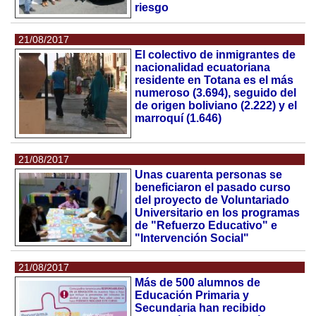
riesgo
21/08/2017
El colectivo de inmigrantes de
nacionalidad ecuatoriana
residente en Totana es el más
numeroso (3.694), seguido del
de origen boliviano (2.222) y el
marroquí (1.646)
21/08/2017
Unas cuarenta personas se
beneficiaron el pasado curso
del proyecto de Voluntariado
Universitario en los programas
de "Refuerzo Educativo" e
"Intervención Social"
21/08/2017
Más de 500 alumnos de
Educación Primaria y
Secundaria han recibido