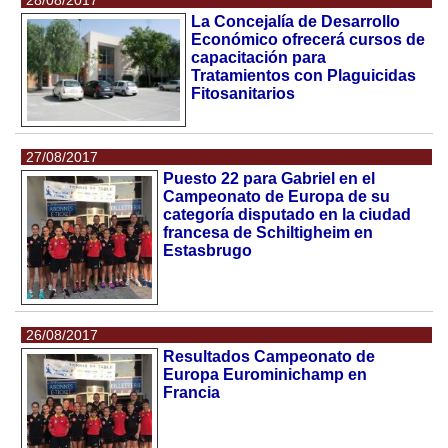
La Concejalía de Desarrollo
Económico ofrecerá cursos de
capacitación para
Tratamientos con Plaguicidas
Fitosanitarios
27/08/2017
Puesto 22 para Gabriel en el
Campeonato de Europa de su
categoría disputado en la ciudad
francesa de Schiltigheim en
Estasbrugo
26/08/2017
Resultados Campeonato de
Europa Eurominichamp en
Francia