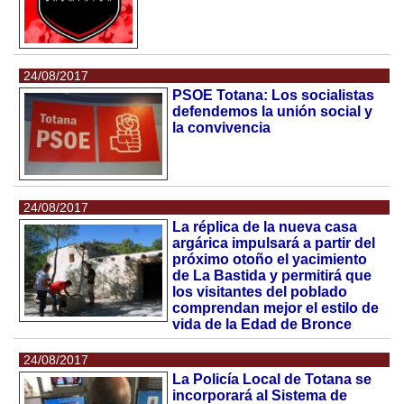
24/08/2017
PSOE Totana: Los socialistas
defendemos la unión social y
la convivencia
24/08/2017
La réplica de la nueva casa
argárica impulsará a partir del
próximo otoño el yacimiento
de La Bastida y permitirá que
los visitantes del poblado
comprendan mejor el estilo de
vida de la Edad de Bronce
24/08/2017
La Policía Local de Totana se
incorporará al Sistema de