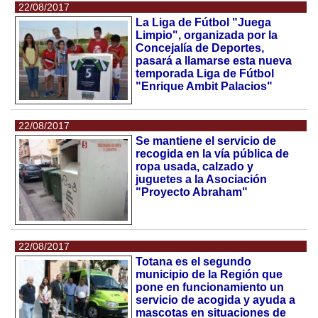
22/08/2017
La Liga de Fútbol "Juega
Limpio", organizada por la
Concejalía de Deportes,
pasará a llamarse esta nueva
temporada Liga de Fútbol
"Enrique Ambit Palacios"
22/08/2017
Se mantiene el servicio de
recogida en la vía pública de
ropa usada, calzado y
juguetes a la Asociación
"Proyecto Abraham"
22/08/2017
Totana es el segundo
municipio de la Región que
pone en funcionamiento un
servicio de acogida y ayuda a
mascotas en situaciones de