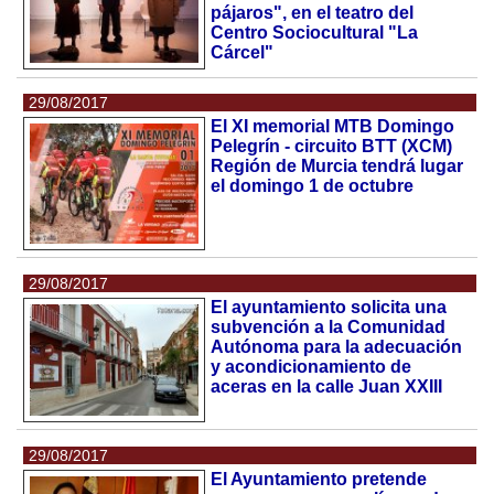
pájaros", en el teatro del
Centro Sociocultural "La
Cárcel"
29/08/2017
El XI memorial MTB Domingo
Pelegrín - circuito BTT (XCM)
Región de Murcia tendrá lugar
el domingo 1 de octubre
29/08/2017
El ayuntamiento solicita una
subvención a la Comunidad
Autónoma para la adecuación
y acondicionamiento de
aceras en la calle Juan XXIII
29/08/2017
El Ayuntamiento pretende