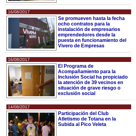
16/08/2017
Se promueven hasta la fecha
ocho contratos para la
instalación de empresarios
emprendedores desde la
puesta en funcionamiento del
Vivero de Empresas
16/08/2017
El Programa de
Acompañamiento para la
Inclusión Social ha propiciado
la atención de 39 vecinos en
situación de grave riesgo o
exclusión social
14/08/2017
Participación del Club
Atletismo de Totana en la
Subida al Pico Veleta