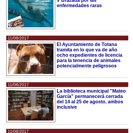
V Brazada por las
enfermedades raras
11/08/2017
El Ayuntamiento de Totana
tramita en lo que va de año
ocho expedientes de licencia
para la tenencia de animales
potencialmente peligrosos
11/08/2017
La biblioteca municipal "Mateo
García" permanecerá cerrada
del 14 al 25 de agosto, ambos
inclusive
11/08/2017