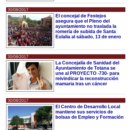
30/08/2017
El concejal de Festejos
asegura que el Pleno del
ayuntamiento no traslada la
romería de subida de Santa
Eulalia al sábado, 13 de enero
30/08/2017
La Concejalía de Sanidad del
Ayuntamiento de Totana se
une al PROYECTO -730- para
reivindicar la reconstrucción
mamaria tras un cáncer
30/08/2017
El Centro de Desarrollo Local
mantiene sus servicios de
bolsas de Empleo y Formación