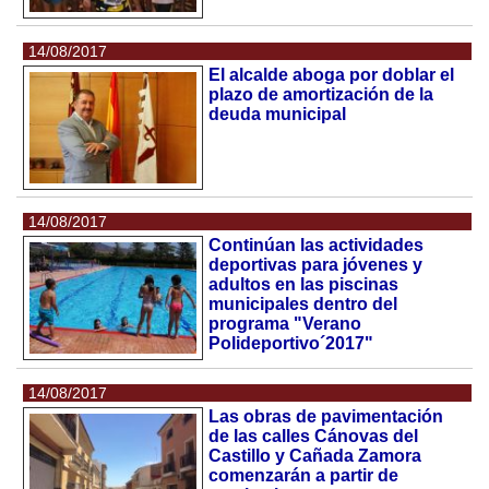
14/08/2017
El alcalde aboga por doblar el
plazo de amortización de la
deuda municipal
14/08/2017
Continúan las actividades
deportivas para jóvenes y
adultos en las piscinas
municipales dentro del
programa "Verano
Polideportivo´2017"
14/08/2017
Las obras de pavimentación
de las calles Cánovas del
Castillo y Cañada Zamora
comenzarán a partir de