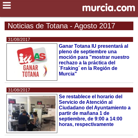
Noticias de Totana - Agosto 2017
31/08/2017
Ganar Totana IU presentará al
pleno de septiembre una
moción para "mostrar nuestro
rechazo a la práctica del
`Fraking´ en la Región de
Murcia"
31/08/2017
Se restablece el horario del
Servicio de Atención al
Ciudadano del Ayuntamiento a
partir de mañana 1 de
septiembre, de 9:00 a 14:00
horas, respectivamente