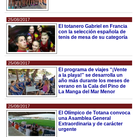
25/08/2017
El totanero Gabriel en Francia
con la selección española de
tenis de mesa de su categoría
25/08/2017
El programa de viajes “¡Vente
a la playa!” se desarrolla un
año más durante los meses de
verano en la Cala del Pino de
La Manga del Mar Menor
25/08/2017
El Olímpico de Totana convoca
una Asamblea General
Extraordinaria y de carácter
urgente