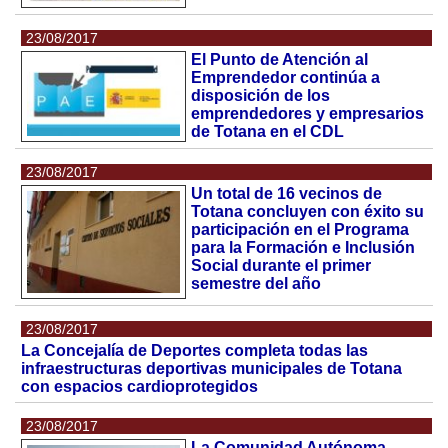
23/08/2017
El Punto de Atención al
Emprendedor continúa a
disposición de los
emprendedores y empresarios
de Totana en el CDL
23/08/2017
Un total de 16 vecinos de
Totana concluyen con éxito su
participación en el Programa
para la Formación e Inclusión
Social durante el primer
semestre del año
23/08/2017
La Concejalía de Deportes completa todas las
infraestructuras deportivas municipales de Totana
con espacios cardioprotegidos
23/08/2017
La Comunidad Autónoma