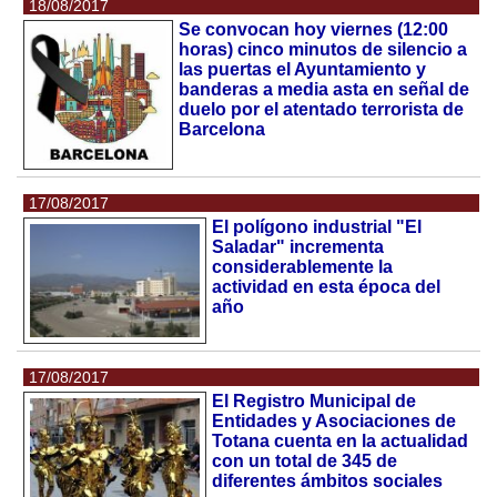
18/08/2017
Se convocan hoy viernes (12:00
horas) cinco minutos de silencio a
las puertas el Ayuntamiento y
banderas a media asta en señal de
duelo por el atentado terrorista de
Barcelona
17/08/2017
El polígono industrial "El
Saladar" incrementa
considerablemente la
actividad en esta época del
año
17/08/2017
El Registro Municipal de
Entidades y Asociaciones de
Totana cuenta en la actualidad
con un total de 345 de
diferentes ámbitos sociales