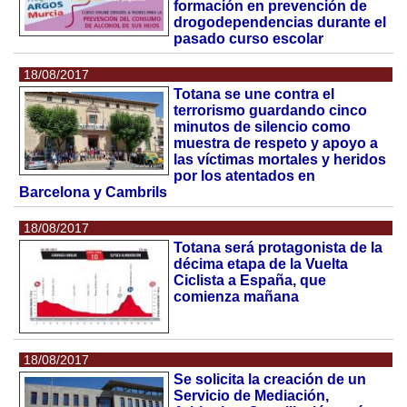
formación en prevención de
drogodependencias durante el
pasado curso escolar
18/08/2017
Totana se une contra el
terrorismo guardando cinco
minutos de silencio como
muestra de respeto y apoyo a
las víctimas mortales y heridos
por los atentados en
Barcelona y Cambrils
18/08/2017
Totana será protagonista de la
décima etapa de la Vuelta
Ciclista a España, que
comienza mañana
18/08/2017
Se solicita la creación de un
Servicio de Mediación,