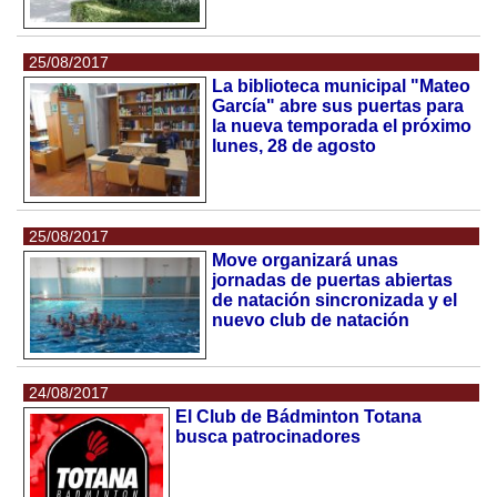
25/08/2017
La biblioteca municipal "Mateo
García" abre sus puertas para
la nueva temporada el próximo
lunes, 28 de agosto
25/08/2017
Move organizará unas
jornadas de puertas abiertas
de natación sincronizada y el
nuevo club de natación
24/08/2017
El Club de Bádminton Totana
busca patrocinadores