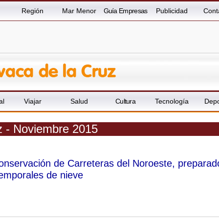
Región
Mar Menor
Guía Empresas
Publicidad
Cont
al
Viajar
Salud
Cultura
Tecnología
Depo
z - Noviembre 2015
onservación de Carreteras del Noroeste, preparad
temporales de nieve