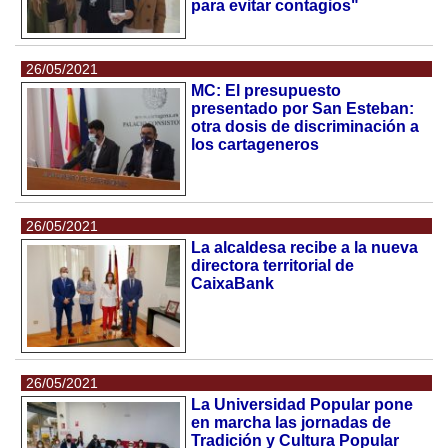
para evitar contagios"
26/05/2021
MC: El presupuesto
presentado por San Esteban:
otra dosis de discriminación a
los cartageneros
26/05/2021
La alcaldesa recibe a la nueva
directora territorial de
CaixaBank
26/05/2021
La Universidad Popular pone
en marcha las jornadas de
Tradición y Cultura Popular