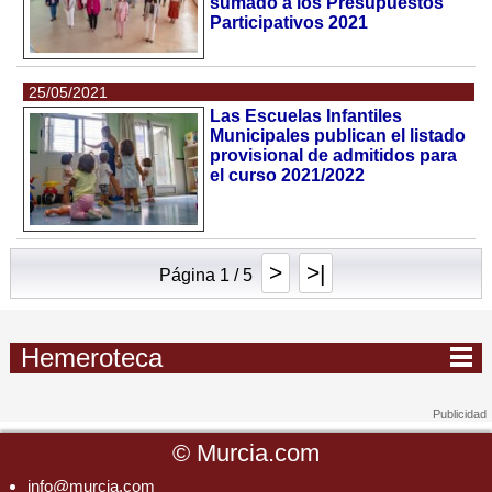
sumado a los Presupuestos
Participativos 2021
25/05/2021
Las Escuelas Infantiles
Municipales publican el listado
provisional de admitidos para
el curso 2021/2022
>
>|
Página 1 / 5
Hemeroteca
©
Murcia.com
info@murcia.com