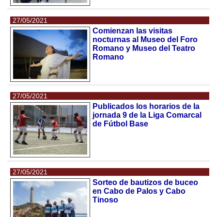
27/05/2021
Comienzan las visitas
nocturnas al Museo del Foro
Romano y Museo del Teatro
Romano
27/05/2021
Publicados los horarios de la
jornada 9 de la Liga Comarcal
de Fútbol Base
27/05/2021
Sorteo de bautizos de buceo
en Cabo de Palos y Cabo
Tinoso