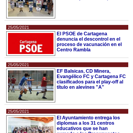
25/05/2021
El PSOE de Cartagena
denuncia el descontrol en el
proceso de vacunación en el
Centro Rambla
25/05/2021
EF Balsicas, CD Minera,
Evangélico FC y Cartagena FC
clasificados para el play-off al
título en alevines "A"
25/05/2021
El Ayuntamiento entrega los
diplomas a los 31 centros
educativos que se han