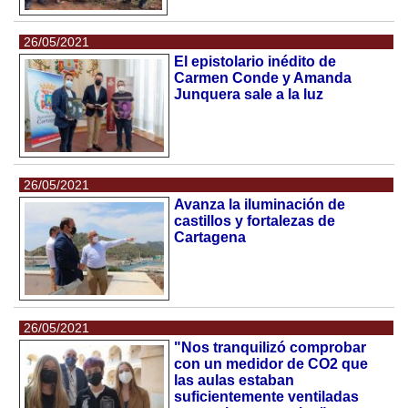
26/05/2021
El epistolario inédito de
Carmen Conde y Amanda
Junquera sale a la luz
26/05/2021
Avanza la iluminación de
castillos y fortalezas de
Cartagena
26/05/2021
"Nos tranquilizó comprobar
con un medidor de CO2 que
las aulas estaban
suficientemente ventiladas