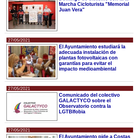
Marcha Cicloturista "Memorial
Juan Vera"
27/05/2021
El Ayuntamiento estudiará la
adecuada instalación de
plantas fotovoltaicas con
garantías para evitar el
impacto medioambiental
27/05/2021
Comunicado del colectivo
GALACTYCO sobre el
Observatorio contra la
LGTBIfobia
27/05/2021
El Ayuntamiento pide a Costas