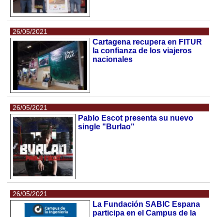
26/05/2021
Cartagena recupera en FITUR
la confianza de los viajeros
nacionales
26/05/2021
Pablo Escot presenta su nuevo
single "Burlao"
26/05/2021
La Fundación SABIC Espana
participa en el Campus de la