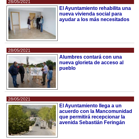
28/05/2021
El Ayuntamiento rehabilita una
nueva vivienda social para
ayudar a los más necesitados
28/05/2021
Alumbres contará con una
nueva glorieta de acceso al
pueblo
28/05/2021
El Ayuntamiento llega a un
acuerdo con la Mancomunidad
que permitirá recepcionar la
avenida Sebastián Feringán