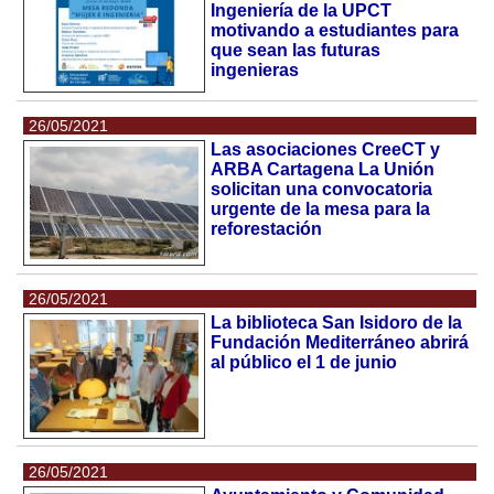
Ingeniería de la UPCT
motivando a estudiantes para
que sean las futuras
ingenieras
26/05/2021
Las asociaciones CreeCT y
ARBA Cartagena La Unión
solicitan una convocatoria
urgente de la mesa para la
reforestación
26/05/2021
La biblioteca San Isidoro de la
Fundación Mediterráneo abrirá
al público el 1 de junio
26/05/2021