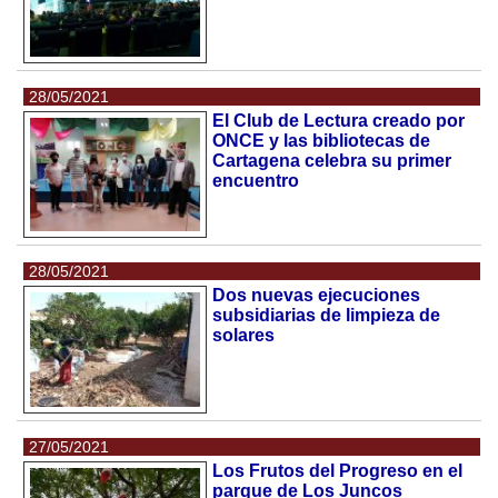
28/05/2021
El Club de Lectura creado por
ONCE y las bibliotecas de
Cartagena celebra su primer
encuentro
28/05/2021
Dos nuevas ejecuciones
subsidiarias de limpieza de
solares
27/05/2021
Los Frutos del Progreso en el
parque de Los Juncos