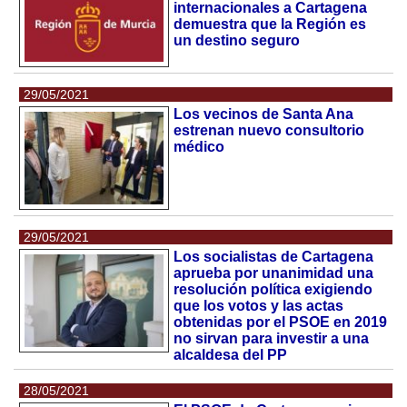
internacionales a Cartagena
demuestra que la Región es
un destino seguro
29/05/2021
Los vecinos de Santa Ana
estrenan nuevo consultorio
médico
29/05/2021
Los socialistas de Cartagena
aprueba por unanimidad una
resolución política exigiendo
que los votos y las actas
obtenidas por el PSOE en 2019
no sirvan para investir a una
alcaldesa del PP
28/05/2021