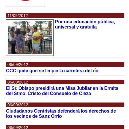
11/09/2012
Por una educación pública,
universal y gratuita
06/09/2012
CCCi pide que se limpie la carretera del río
06/09/2012
El Sr. Obispo presidirá una Misa Jubilar en la Ermita
del Stmo. Cristo del Consuelo de Cieza
06/09/2012
Ciudadanos Centristas defenderá los derechos de
los vecinos de Sanz Orrio
06/09/2012