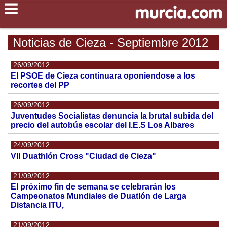
Noticias de Cieza - Septiembre 2012
26/09/2012
El PSOE de Cieza continuara oponiendose a los
recortes del PP
26/09/2012
Juventudes Socialistas denuncia la brutal subida del
precio del autobús escolar del I.E.S Los Albares
24/09/2012
VII Duathlón Cross "Ciudad de Cieza"
21/09/2012
El próximo fin de semana se celebrarán los
Campeonatos Mundiales de Duatlón de Larga
Distancia ITU,
21/09/2012