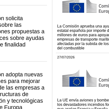
n solicita
sobre las
La Comisión aprueba una ay
ones propuestas a
estatal española por importe 
millones de euros para apoyar
rices sobre ayudas
empresas de transporte marít
e finalidad
afectadas por la subida de los
del combustible
27/07/2026
ón adopta nuevas
nes para mejorar
de las empresas a
tructuras de
ión y tecnológicas
La UE envía aviones y bombe
los devastadores incendios fo
de Europa
que asolan Francia y España