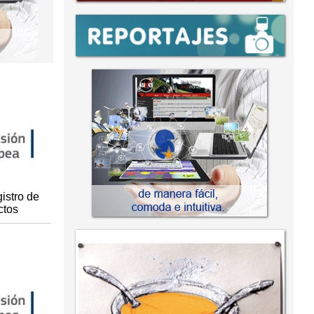
istro de
ctos