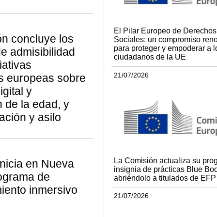
El Pilar Europeo de Derechos
n concluye los
Sociales: un compromiso ren
para proteger y empoderar a l
de admisibilidad
ciudadanos de la UE
iativas
21/07/2026
s europeas sobre
igital y
n de la edad, y
ación y asilo
La Comisión actualiza su pro
nicia en Nueva
insignia de prácticas Blue Bo
rograma de
abriéndolo a titulados de EFP
iento inmersivo
21/07/2026