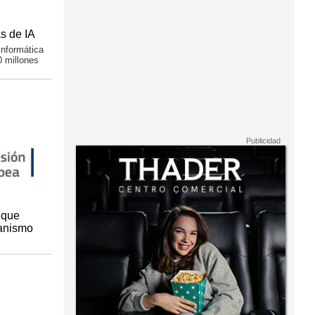
s de IA
informática
 millones
 que
canismo