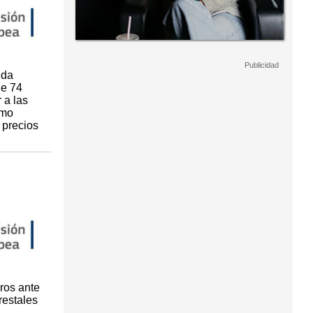
uda
de 74
 a las
imo
 precios
ros ante
restales