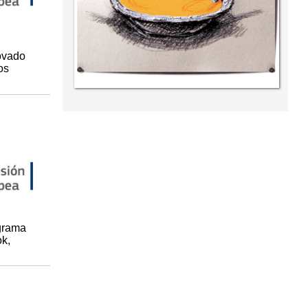
ovado
os
grama
ok,