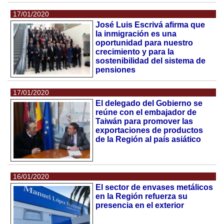
17/01/2020
José Luis Escrivá afirma que
la inmigración es una
oportunidad para nuestro
crecimiento y para la
sostenibilidad del sistema de
pensiones
17/01/2020
El delegado del Gobierno se
reúne con el embajador de
Taiwán para promover las
exportaciones de productos
de la Región al país asiático
16/01/2020
El sector de envases metálicos
en la Región refuerza su
presencia en el exterior