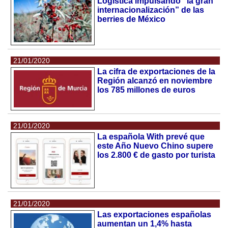
Logistica impulsando “la gran
internacionalización” de las
berries de México
21/01/2020
La cifra de exportaciones de la
Región alcanzó en noviembre
los 785 millones de euros
21/01/2020
La española With prevé que
este Año Nuevo Chino supere
los 2.800 € de gasto por turista
21/01/2020
Las exportaciones españolas
aumentan un 1,4% hasta