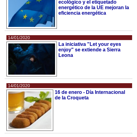
ecológico y el etiquetado
energético de la UE mejoran la
eficiencia energética
14/01/2020
La iniciativa "Let your eyes
enjoy" se extiende a Sierra
Leona
14/01/2020
16 de enero - Día Internacional
de la Croqueta