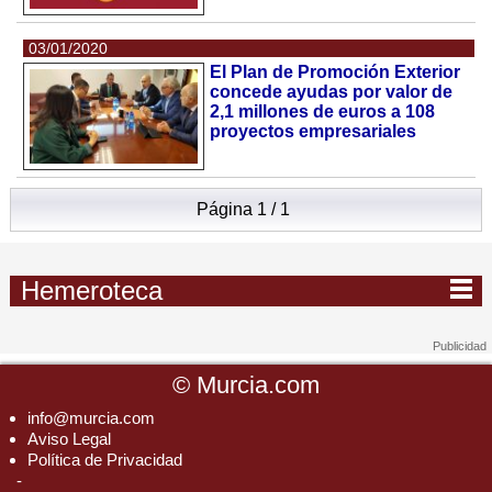
03/01/2020
El Plan de Promoción Exterior
concede ayudas por valor de
2,1 millones de euros a 108
proyectos empresariales
Página 1 / 1
Hemeroteca
©
Murcia.com
info@murcia.com
Aviso Legal
Política de Privacidad
-