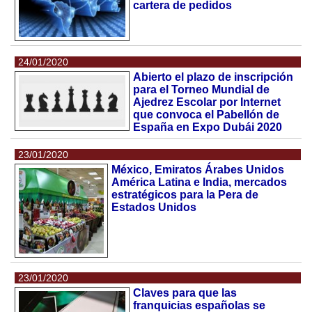
cartera de pedidos
24/01/2020
Abierto el plazo de inscripción
para el Torneo Mundial de
Ajedrez Escolar por Internet
que convoca el Pabellón de
España en Expo Dubái 2020
23/01/2020
México, Emiratos Árabes Unidos
América Latina e India, mercados
estratégicos para la Pera de
Estados Unidos
23/01/2020
Claves para que las
franquicias españolas se