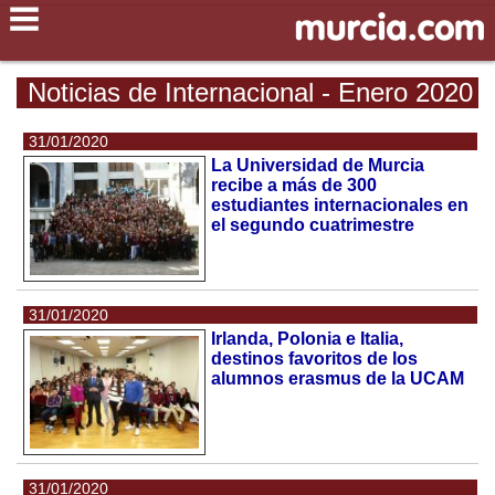
Noticias de Internacional - Enero 2020
31/01/2020
La Universidad de Murcia
recibe a más de 300
estudiantes internacionales en
el segundo cuatrimestre
31/01/2020
Irlanda, Polonia e Italia,
destinos favoritos de los
alumnos erasmus de la UCAM
31/01/2020