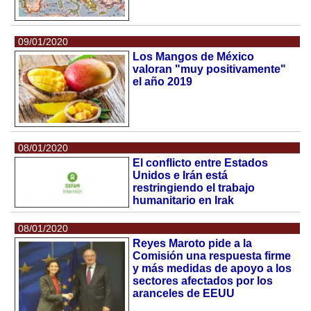
09/01/2020
Los Mangos de México
valoran "muy positivamente"
el año 2019
08/01/2020
El conflicto entre Estados
Unidos e Irán está
restringiendo el trabajo
humanitario en Irak
08/01/2020
Reyes Maroto pide a la
Comisión una respuesta firme
y más medidas de apoyo a los
sectores afectados por los
aranceles de EEUU