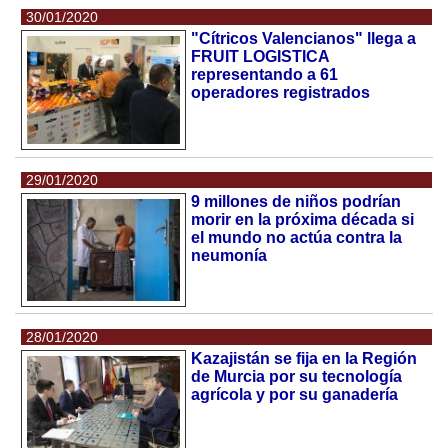
30/01/2020
"Cítricos Valencianos" llega a
FRUIT LOGISTICA
representando a 61
operadores registrados
29/01/2020
9 millones de niños podrían
morir en la próxima década si
el mundo no actúa contra la
neumonía
28/01/2020
Kazajistán se fija en la Región
de Murcia por su tecnología
agrícola y por su ganadería