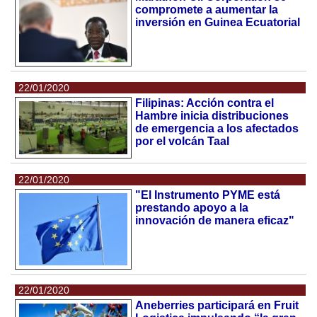
compromete a aumentar la
inversión en Guinea Ecuatorial
22/01/2020
Filipinas: Acción contra el
Hambre inicia distribuciones
de emergencia a los afectados
por el volcán Taal
22/01/2020
"El Instrumento PYME está
prestando apoyo a la
innovación de manera eficaz"
22/01/2020
Aneberries participará en Fruit