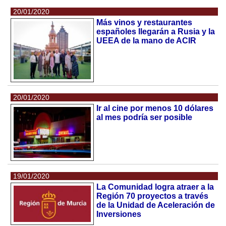
20/01/2020
Más vinos y restaurantes
españoles llegarán a Rusia y la
UEEA de la mano de ACIR
20/01/2020
Ir al cine por menos 10 dólares
al mes podría ser posible
19/01/2020
La Comunidad logra atraer a la
Región 70 proyectos a través
de la Unidad de Aceleración de
Inversiones