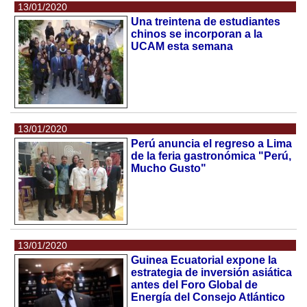
13/01/2020
Una treintena de estudiantes
chinos se incorporan a la
UCAM esta semana
13/01/2020
Perú anuncia el regreso a Lima
de la feria gastronómica "Perú,
Mucho Gusto"
13/01/2020
Guinea Ecuatorial expone la
estrategia de inversión asiática
antes del Foro Global de
Energía del Consejo Atlántico