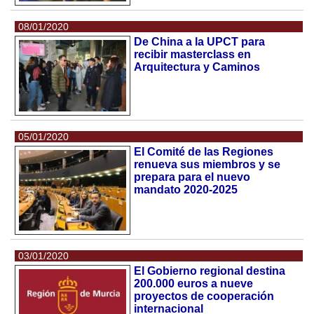
08/01/2020
De China a la UPCT para
recibir masterclass en
Arquitectura y Caminos
05/01/2020
El Comité de las Regiones
renueva sus miembros y se
prepara para el nuevo
mandato 2020-2025
03/01/2020
El Gobierno regional destina
200.000 euros a nueve
proyectos de cooperación
internacional