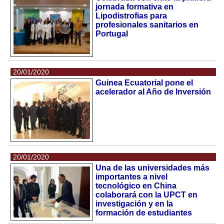
jornada formativa en
Lipodistrofias para
profesionales sanitarios en
Portugal
20/01/2020
Guinea Ecuatorial pone el
acelerador al Año de Inversión
20/01/2020
Una de las universidades más
importantes a nivel
tecnológico en China
colaborará con la UPCT en
investigación y en la
formación de estudiantes