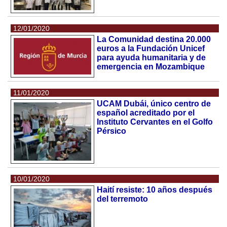
12/01/2020
La Comunidad destina 20.000
euros a la Fundación Unicef
para ayuda humanitaria y de
emergencia en Mozambique
11/01/2020
UCAM Dubái, único centro de
español acreditado por el
Instituto Cervantes en el Golfo
Pérsico
10/01/2020
Haití resiste: 10 años después
del terremoto