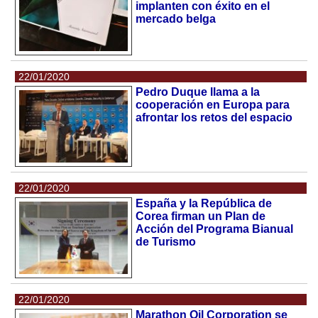
implanten con éxito en el
mercado belga
22/01/2020
Pedro Duque llama a la
cooperación en Europa para
afrontar los retos del espacio
22/01/2020
España y la República de
Corea firman un Plan de
Acción del Programa Bianual
de Turismo
22/01/2020
Marathon Oil Corporation se