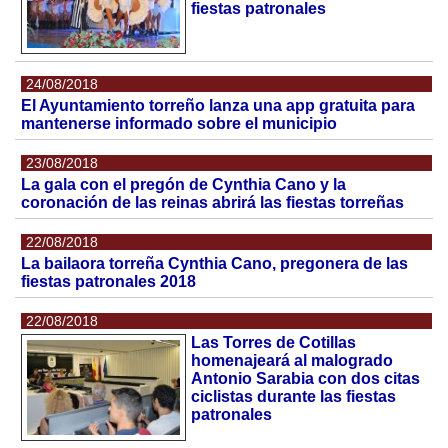
fiestas patronales
24/08/2018
El Ayuntamiento torreño lanza una app gratuita para
mantenerse informado sobre el municipio
23/08/2018
La gala con el pregón de Cynthia Cano y la
coronación de las reinas abrirá las fiestas torreñas
22/08/2018
La bailaora torreña Cynthia Cano, pregonera de las
fiestas patronales 2018
22/08/2018
Las Torres de Cotillas
homenajeará al malogrado
Antonio Sarabia con dos citas
ciclistas durante las fiestas
patronales