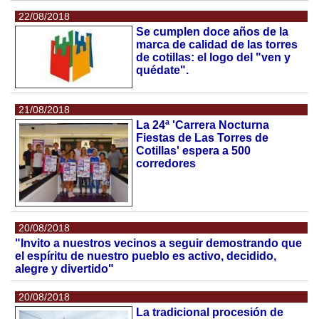
22/08/2018
Se cumplen doce años de la
marca de calidad de las torres
de cotillas: el logo del "ven y
quédate".
21/08/2018
La 24ª 'Carrera Nocturna
Fiestas de Las Torres de
Cotillas' espera a 500
corredores
20/08/2018
"Invito a nuestros vecinos a seguir demostrando que
el espíritu de nuestro pueblo es activo, decidido,
alegre y divertido"
20/08/2018
La tradicional procesión de