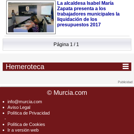
La alcaldesa Isabel María
Zapata presenta a los
trabajadores municipales la
liquidación de los
presupuestos 2017
Página 1 / 1
Hemeroteca
©
Murcia.com
info@murcia.com
Aviso Legal
Política de Privacidad
-
Política de Cookies
Ir a versión web