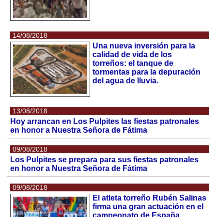
14/08/2018
Una nueva inversión para la
calidad de vida de los
torreños: el tanque de
tormentas para la depuración
del agua de lluvia.
13/08/2018
Hoy arrancan en Los Pulpites las fiestas patronales
en honor a Nuestra Señora de Fátima
09/08/2018
Los Pulpites se prepara para sus fiestas patronales
en honor a Nuestra Señora de Fátima
09/08/2018
El atleta torreño Rubén Salinas
firma una gran actuación en el
campeonato de España