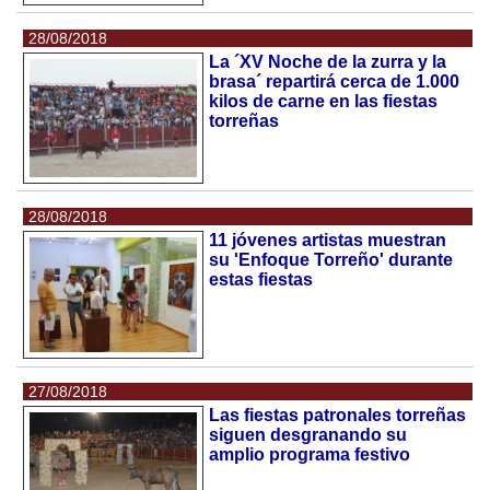
28/08/2018
La ´XV Noche de la zurra y la
brasa´ repartirá cerca de 1.000
kilos de carne en las fiestas
torreñas
28/08/2018
11 jóvenes artistas muestran
su 'Enfoque Torreño' durante
estas fiestas
27/08/2018
Las fiestas patronales torreñas
siguen desgranando su
amplio programa festivo