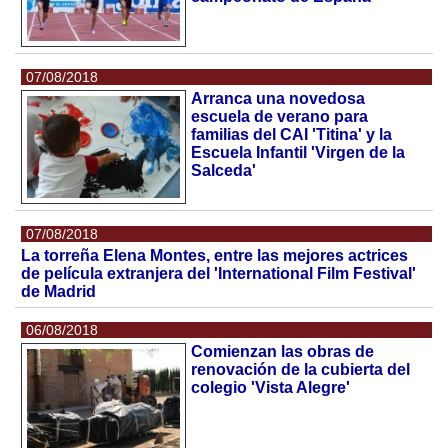
07/08/2018
Arranca una novedosa
escuela de verano para
familias del CAI 'Titina' y la
Escuela Infantil 'Virgen de la
Salceda'
07/08/2018
La torreña Elena Montes, entre las mejores actrices
de película extranjera del 'International Film Festival'
de Madrid
06/08/2018
Comienzan las obras de
renovación de la cubierta del
colegio 'Vista Alegre'