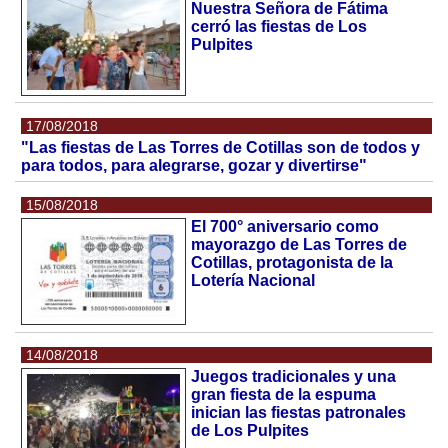
Nuestra Señora de Fátima
cerró las fiestas de Los
Pulpites
17/08/2018
"Las fiestas de Las Torres de Cotillas son de todos y
para todos, para alegrarse, gozar y divertirse"
15/08/2018
El 700° aniversario como
mayorazgo de Las Torres de
Cotillas, protagonista de la
Lotería Nacional
14/08/2018
Juegos tradicionales y una
gran fiesta de la espuma
inician las fiestas patronales
de Los Pulpites