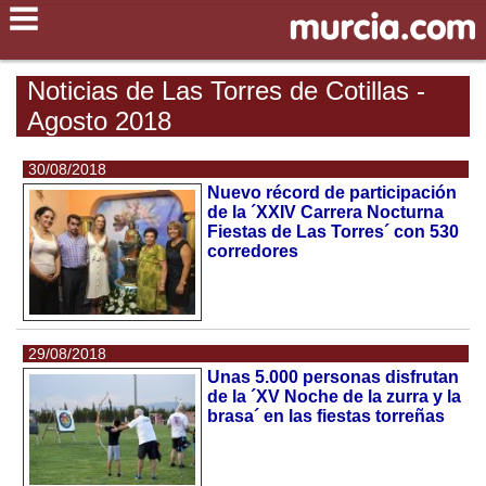
Noticias de Las Torres de Cotillas -
Agosto 2018
30/08/2018
Nuevo récord de participación
de la ´XXIV Carrera Nocturna
Fiestas de Las Torres´ con 530
corredores
29/08/2018
Unas 5.000 personas disfrutan
de la ´XV Noche de la zurra y la
brasa´ en las fiestas torreñas