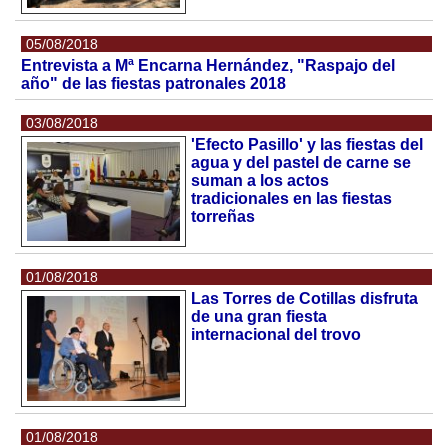
05/08/2018
Entrevista a Mª Encarna Hernández, "Raspajo del
año" de las fiestas patronales 2018
03/08/2018
'Efecto Pasillo' y las fiestas del
agua y del pastel de carne se
suman a los actos
tradicionales en las fiestas
torreñas
01/08/2018
Las Torres de Cotillas disfruta
de una gran fiesta
internacional del trovo
01/08/2018