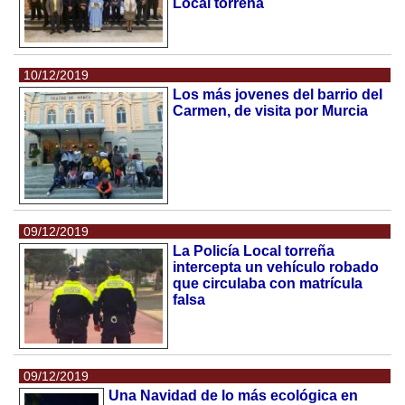
Local torreña
10/12/2019
Los más jovenes del barrio del
Carmen, de visita por Murcia
09/12/2019
La Policía Local torreña
intercepta un vehículo robado
que circulaba con matrícula
falsa
09/12/2019
Una Navidad de lo más ecológica en