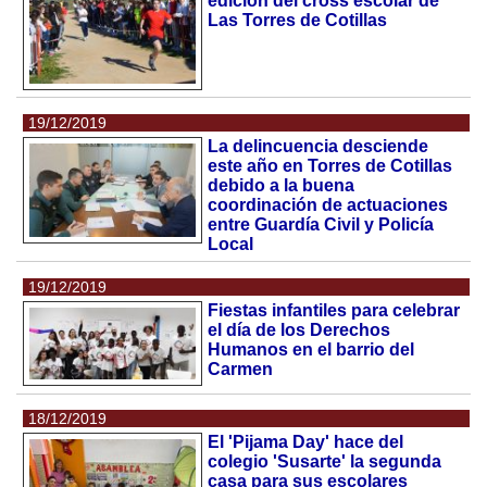
edición del cross escolar de
Las Torres de Cotillas
19/12/2019
La delincuencia desciende
este año en Torres de Cotillas
debido a la buena
coordinación de actuaciones
entre Guardía Civil y Policía
Local
19/12/2019
Fiestas infantiles para celebrar
el día de los Derechos
Humanos en el barrio del
Carmen
18/12/2019
El 'Pijama Day' hace del
colegio 'Susarte' la segunda
casa para sus escolares