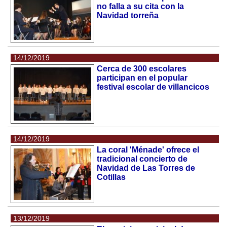
no falla a su cita con la
Navidad torreña
14/12/2019
Cerca de 300 escolares
participan en el popular
festival escolar de villancicos
14/12/2019
La coral 'Ménade' ofrece el
tradicional concierto de
Navidad de Las Torres de
Cotillas
13/12/2019