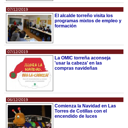
07/12/2019
El alcalde torreño visita los
programas mixtos de empleo y
formación
07/12/2019
La OMIC torreña aconseja
'usar la cabeza' en las
compras navideñas
06/12/2019
Comienza la Navidad en Las
Torres de Cotillas con el
encendido de luces