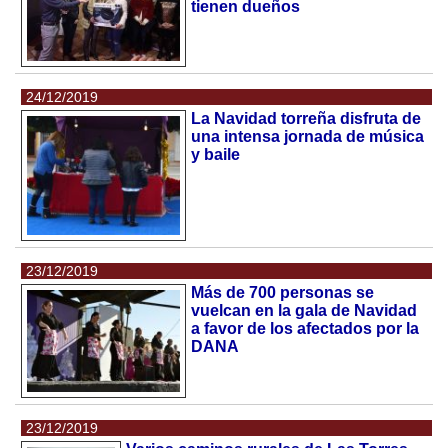
tienen dueños
24/12/2019
La Navidad torreña disfruta de
una intensa jornada de música
y baile
23/12/2019
Más de 700 personas se
vuelcan en la gala de Navidad
a favor de los afectados por la
DANA
23/12/2019