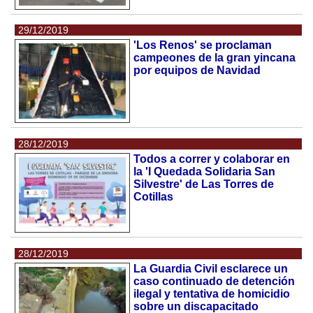
29/12/2019
'Los Renos' se proclaman
campeones de la gran yincana
por equipos de Navidad
28/12/2019
Todos a correr y colaborar en
la 'I Quedada Solidaria San
Silvestre' de Las Torres de
Cotillas
28/12/2019
La Guardia Civil esclarece un
caso continuado de detención
ilegal y tentativa de homicidio
sobre un discapacitado