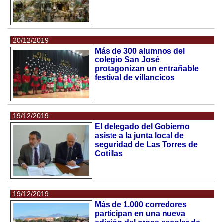
20/12/2019
Más de 300 alumnos del
colegio San José
protagonizan un entrañable
festival de villancicos
19/12/2019
El delegado del Gobierno
asiste a la junta local de
seguridad de Las Torres de
Cotillas
19/12/2019
Más de 1.000 corredores
participan en una nueva