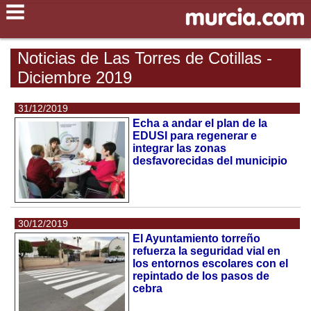
Noticias de Las Torres de Cotillas -
Diciembre 2019
31/12/2019
Echa a andar el plan de la
EDUSI para regenerar e
integrar las zonas
desfavorecidas del municipio
30/12/2019
El Ayuntamiento torreño
refuerza la seguridad vial en
los entornos escolares con el
repintado de los pasos de
cebra