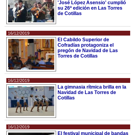
'José López Asensio' cumplió
su 26ª edición en Las Torres
de Cotillas
16/12/2019
El Cabildo Superior de
Cofradías protagoniza el
pregón de Navidad de Las
Torres de Cotillas
16/12/2019
La gimnasia rítmica brilla en la
Navidad de Las Torres de
Cotillas
16/12/2019
El festival municipal de bandas