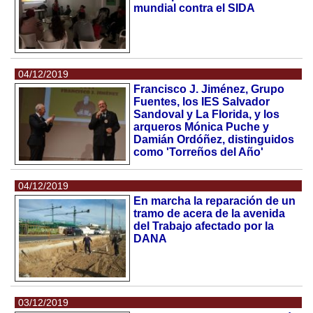
mundial contra el SIDA
04/12/2019
Francisco J. Jiménez, Grupo
Fuentes, los IES Salvador
Sandoval y La Florida, y los
arqueros Mónica Puche y
Damián Ordóñez, distinguidos
como 'Torreños del Año'
04/12/2019
En marcha la reparación de un
tramo de acera de la avenida
del Trabajo afectado por la
DANA
03/12/2019