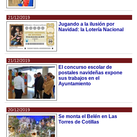
21/12/2019
Jugando a la ilusión por
Navidad: la Lotería Nacional
21/12/2019
El concurso escolar de
postales navideñas expone
sus trabajos en el
Ayuntamiento
20/12/2019
Se monta el Belén en Las
Torres de Cotillas