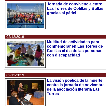
Jornada de convivencia entre
Las Torres de Cotillas y Bullas
gracias al pádel
02/12/2019
Multitud de actividades para
conmemorar en Las Torres de
Cotillas el día de las personas
con discapacidad
02/12/2019
La visión poética de la muerte
centra la jornada de noviembre
de la asociación literaria Las
Torres