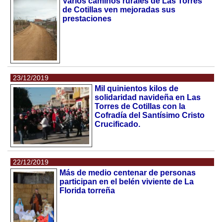
Varios caminos rurales de Las Torres
de Cotillas ven mejoradas sus
prestaciones
23/12/2019
Mil quinientos kilos de
solidaridad navideña en Las
Torres de Cotillas con la
Cofradía del Santísimo Cristo
Crucificado.
22/12/2019
Más de medio centenar de personas
participan en el belén viviente de La
Florida torreña