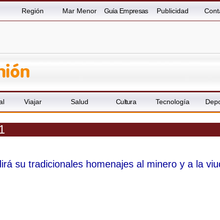
Región
Mar Menor
Guía Empresas
Publicidad
Cont
al
Viajar
Salud
Cultura
Tecnología
Depo
1
dirá su tradicionales homenajes al minero y a la vi