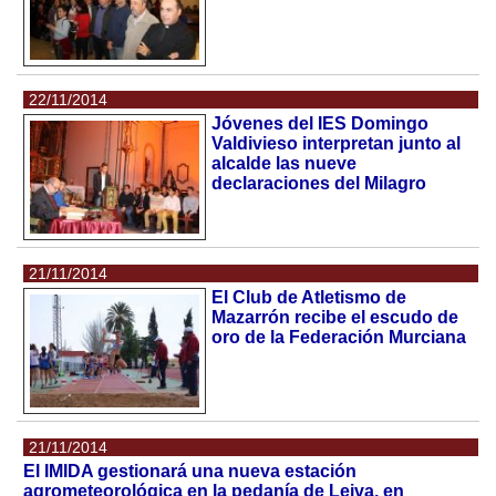
22/11/2014
Jóvenes del IES Domingo
Valdivieso interpretan junto al
alcalde las nueve
declaraciones del Milagro
21/11/2014
El Club de Atletismo de
Mazarrón recibe el escudo de
oro de la Federación Murciana
21/11/2014
El IMIDA gestionará una nueva estación
agrometeorológica en la pedanía de Leiva, en