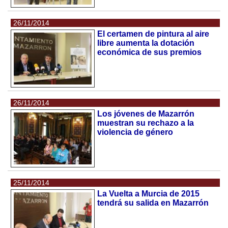
26/11/2014
El certamen de pintura al aire
libre aumenta la dotación
económica de sus premios
26/11/2014
Los jóvenes de Mazarrón
muestran su rechazo a la
violencia de género
25/11/2014
La Vuelta a Murcia de 2015
tendrá su salida en Mazarrón