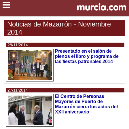
Noticias de Mazarrón - Noviembre
2014
28/11/2014
Presentado en el salón de
plenos el libro y programa de
las fiestas patronales 2014
27/11/2014
El Centro de Personas
Mayores de Puerto de
Mazarrón cierra los actos del
XXII aniversario