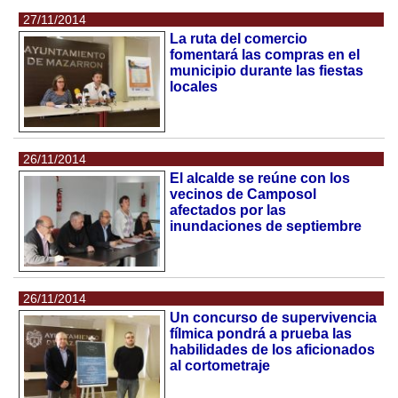
27/11/2014
La ruta del comercio
fomentará las compras en el
municipio durante las fiestas
locales
26/11/2014
El alcalde se reúne con los
vecinos de Camposol
afectados por las
inundaciones de septiembre
26/11/2014
Un concurso de supervivencia
fílmica pondrá a prueba las
habilidades de los aficionados
al cortometraje