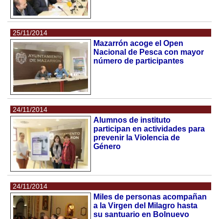
25/11/2014
Mazarrón acoge el Open
Nacional de Pesca con mayor
número de participantes
24/11/2014
Alumnos de instituto
participan en actividades para
prevenir la Violencia de
Género
24/11/2014
Miles de personas acompañan
a la Virgen del Milagro hasta
su santuario en Bolnuevo