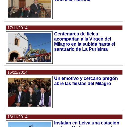
17/11/2014
Centenares de fieles
acompañan a la Virgen del
Milagro en la subida hasta el
santuario de La Purísima
15/11/2014
Un emotivo y cercano pregón
abre las fiestas del Milagro
13/11/2014
Instalan en Leiva una estación