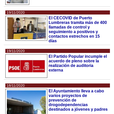
19/11/2020
El CECOVID de Puerto
Lumbreras tramita más de 400
llamadas de control y
seguimiento a positivos y
contactos estrechos en 15
días
19/11/2020
El Partido Popular incumple el
acuerdo de pleno sobre la
realización de auditoria
externa
18/11/2020
El Ayuntamiento lleva a cabo
varios proyectos de
prevención de
drogodependencias
destinados a jóvenes y padres