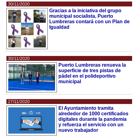
30/11/2020
Gracias a la iniciativa del grupo
municipal socialista, Puerto
Lumbreras contará con un Plan de
Igualdad
30/11/2020
Puerto Lumbreras renueva la
superficie de tres pistas de
pádel en el polideportivo
municipal
27/11/2020
El Ayuntamiento tramita
alrededor de 1000 certificados
digitales durante la pandemia
y refuerza el servicio con un
nuevo trabajador