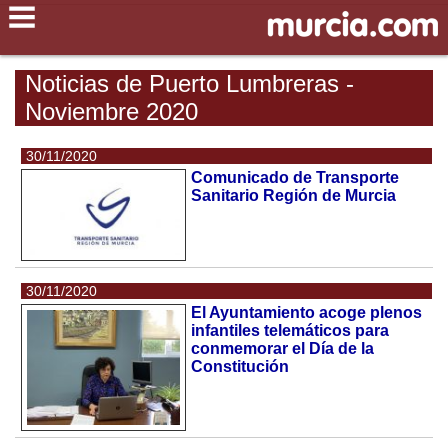
Noticias de Puerto Lumbreras -
Noviembre 2020
30/11/2020
Comunicado de Transporte
Sanitario Región de Murcia
30/11/2020
El Ayuntamiento acoge plenos
infantiles telemáticos para
conmemorar el Día de la
Constitución