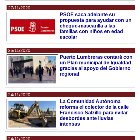
27/11/2020
PSOE saca adelante su
propuesta para ayudar con un
cheque-mascarilla a las
familias con niños en edad
escolar
25/11/2020
Puerto Lumbreras contará con
un Plan municipal de Igualdad
gracias al apoyo del Gobierno
regional
24/11/2020
La Comunidad Autónoma
reforma el colector de la calle
Francisco Salzillo para evitar
desbordes ante lluvias
intensas
24/11/2020