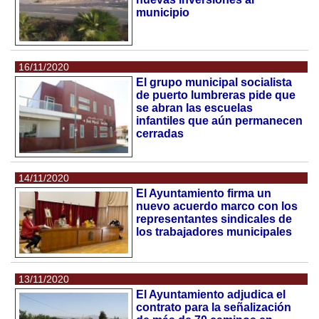
municipio
16/11/2020
El grupo municipal socialista
de puerto lumbreras pide que
se abran las escuelas
infantiles que aún permanecen
cerradas
14/11/2020
El Ayuntamiento firma un
nuevo acuerdo marco con los
representantes sindicales de
los trabajadores municipales
13/11/2020
El Ayuntamiento adjudica el
contrato para la señalización