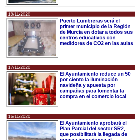
18/11/2020
Puerto Lumbreras será el
primer municipio de la Región
de Murcia en dotar a todos sus
centros educativos con
medidores de CO2 en las aulas
17/11/2020
El Ayuntamiento reduce un 50
por ciento la iluminación
navideña y apuesta por
campañas para fomentar la
compra en el comercio local
16/11/2020
El Ayuntamiento aprobará el
Plan Parcial del sector SR2,
que posibilitará la llegada de
nuevas inversiones al