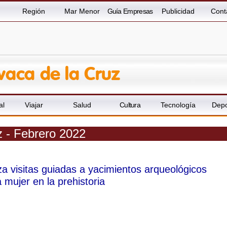
Región
Mar Menor
Guía Empresas
Publicidad
Cont
al
Viajar
Salud
Cultura
Tecnología
Depo
z - Febrero 2022
za visitas guiadas a yacimientos arqueológicos
 mujer en la prehistoria