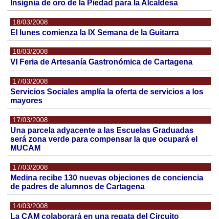
Insignia de oro de la Piedad para la Alcaldesa
18/03/2008
El lunes comienza la IX Semana de la Guitarra
18/03/2008
VI Feria de Artesanía Gastronómica de Cartagena
17/03/2008
Servicios Sociales amplía la oferta de servicios a los
mayores
17/03/2008
Una parcela adyacente a las Escuelas Graduadas
será zona verde para compensar la que ocupará el
MUCAM
17/03/2008
Medina recibe 130 nuevas objeciones de conciencia
de padres de alumnos de Cartagena
14/03/2008
La CAM colaborará en una regata del Circuito