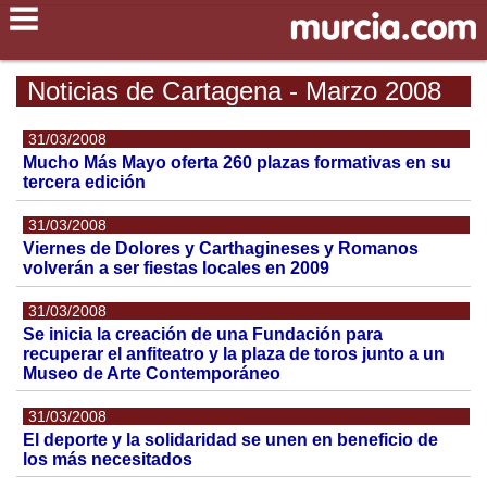
Noticias de Cartagena - Marzo 2008
31/03/2008
Mucho Más Mayo oferta 260 plazas formativas en su
tercera edición
31/03/2008
Viernes de Dolores y Carthagineses y Romanos
volverán a ser fiestas locales en 2009
31/03/2008
Se inicia la creación de una Fundación para
recuperar el anfiteatro y la plaza de toros junto a un
Museo de Arte Contemporáneo
31/03/2008
El deporte y la solidaridad se unen en beneficio de
los más necesitados