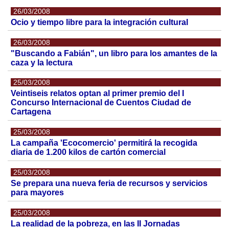
26/03/2008
Ocio y tiempo libre para la integración cultural
26/03/2008
"Buscando a Fabián", un libro para los amantes de la
caza y la lectura
25/03/2008
Veintiseis relatos optan al primer premio del I
Concurso Internacional de Cuentos Ciudad de
Cartagena
25/03/2008
La campaña 'Ecocomercio' permitirá la recogida
diaria de 1.200 kilos de cartón comercial
25/03/2008
Se prepara una nueva feria de recursos y servicios
para mayores
25/03/2008
La realidad de la pobreza, en las II Jornadas