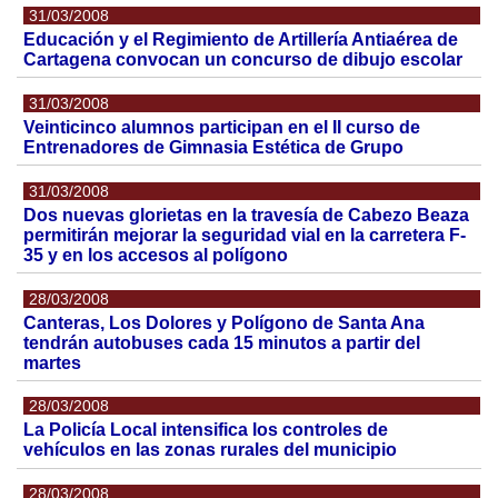
31/03/2008
Educación y el Regimiento de Artillería Antiaérea de
Cartagena convocan un concurso de dibujo escolar
31/03/2008
Veinticinco alumnos participan en el II curso de
Entrenadores de Gimnasia Estética de Grupo
31/03/2008
Dos nuevas glorietas en la travesía de Cabezo Beaza
permitirán mejorar la seguridad vial en la carretera F-
35 y en los accesos al polígono
28/03/2008
Canteras, Los Dolores y Polígono de Santa Ana
tendrán autobuses cada 15 minutos a partir del
martes
28/03/2008
La Policía Local intensifica los controles de
vehículos en las zonas rurales del municipio
28/03/2008