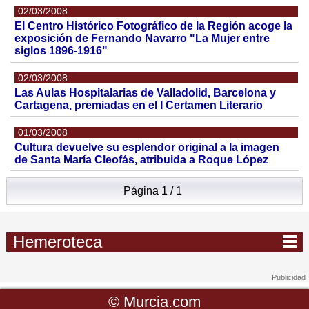
02/03/2008
El Centro Histórico Fotográfico de la Región acoge la
exposición de Fernando Navarro "La Mujer entre
siglos 1896-1916"
02/03/2008
Las Aulas Hospitalarias de Valladolid, Barcelona y
Cartagena, premiadas en el I Certamen Literario
01/03/2008
Cultura devuelve su esplendor original a la imagen
de Santa María Cleofás, atribuida a Roque López
Página 1 / 1
Hemeroteca
©
Murcia.com