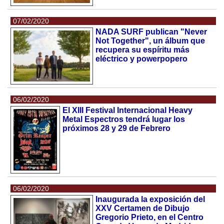
07/02/2020
NADA SURF publican "Never
Not Together", un álbum que
recupera su espíritu más
eléctrico y powerpopero
06/02/2020
El XIII Festival Internacional Heavy
Metal Espectros tendrá lugar los
próximos 28 y 29 de Febrero
06/02/2020
Inaugurada la exposición del
XXV Certamen de Dibujo
Gregorio Prieto, en el Centro