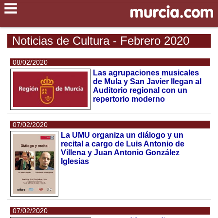
Noticias de Cultura - Febrero 2020
08/02/2020
Las agrupaciones musicales
de Mula y San Javier llegan al
Auditorio regional con un
repertorio moderno
07/02/2020
La UMU organiza un diálogo y un
recital a cargo de Luis Antonio de
Villena y Juan Antonio González
Iglesias
07/02/2020