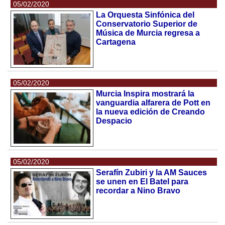
05/02/2020
La Orquesta Sinfónica del
Conservatorio Superior de
Música de Murcia regresa a
Cartagena
05/02/2020
Murcia Inspira mostrará la
vanguardia alfarera de Pott en
la nueva edición de Creando
Despacio
05/02/2020
Serafín Zubiri y la AM Sauces
se unen en El Batel para
recordar a Nino Bravo