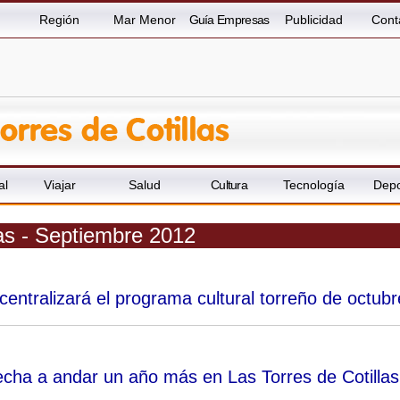
Región
Mar Menor
Guía Empresas
Publicidad
Cont
al
Viajar
Salud
Cultura
Tecnología
Depo
las - Septiembre 2012
entralizará el programa cultural torreño de octubr
cha a andar un año más en Las Torres de Cotillas