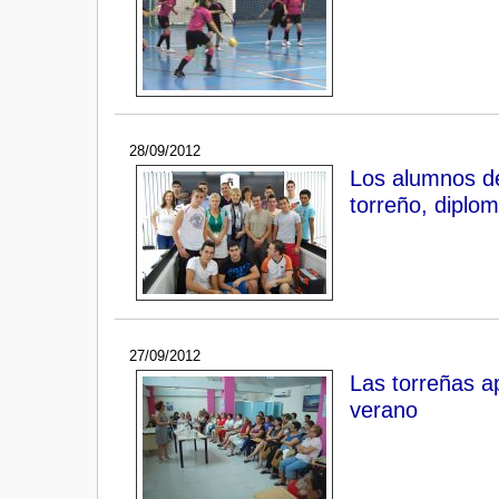
28/09/2012
Los alumnos del
torreño, diplo
27/09/2012
Las torreñas ap
verano