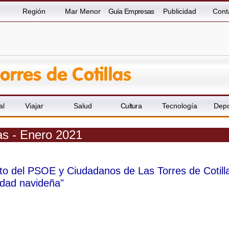
Región
Mar Menor
Guía Empresas
Publicidad
Cont
al
Viajar
Salud
Cultura
Tecnología
Depo
las - Enero 2021
to del PSOE y Ciudadanos de Las Torres de Cotill
idad navideña"