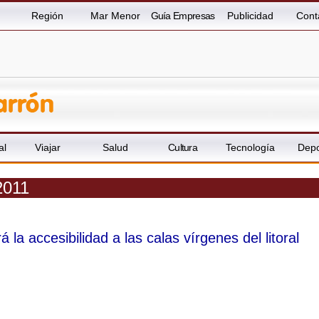
Región
Mar Menor
Guía Empresas
Publicidad
Cont
al
Viajar
Salud
Cultura
Tecnología
Depo
2011
 la accesibilidad a las calas vírgenes del litoral