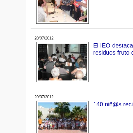
20/07/2012
El IEO destaca
residuos fruto
20/07/2012
140 niñ@s reci