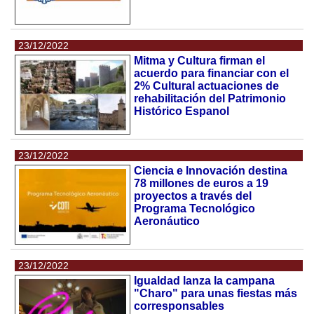
23/12/2022
Mitma y Cultura firman el
acuerdo para financiar con el
2% Cultural actuaciones de
rehabilitación del Patrimonio
Histórico Espanol
23/12/2022
Ciencia e Innovación destina
78 millones de euros a 19
proyectos a través del
Programa Tecnológico
Aeronáutico
23/12/2022
Igualdad lanza la campana
"Charo" para unas fiestas más
corresponsables