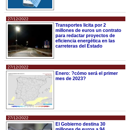
27/12/2022
Transportes licita por 2
millones de euros un contrato
para redactar proyectos de
eficiencia energética en las
carreteras del Estado
27/12/2022
Enero: ?cómo será el primer
mes de 2023?
27/12/2022
El Gobierno destina 30
millones de euros a 94