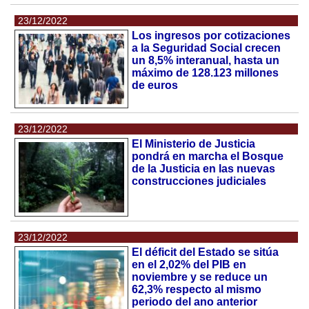
23/12/2022
Los ingresos por cotizaciones
a la Seguridad Social crecen
un 8,5% interanual, hasta un
máximo de 128.123 millones
de euros
23/12/2022
El Ministerio de Justicia
pondrá en marcha el Bosque
de la Justicia en las nuevas
construcciones judiciales
23/12/2022
El déficit del Estado se sitúa
en el 2,02% del PIB en
noviembre y se reduce un
62,3% respecto al mismo
periodo del ano anterior