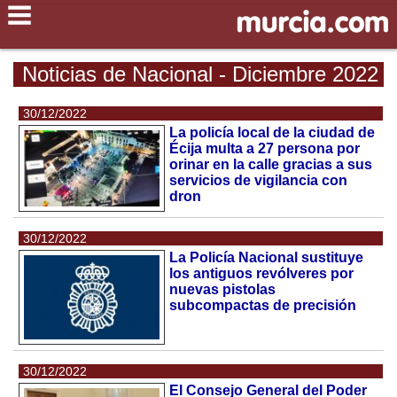
Noticias de Nacional - Diciembre 2022
30/12/2022
La policía local de la ciudad de
Écija multa a 27 persona por
orinar en la calle gracias a sus
servicios de vigilancia con
dron
30/12/2022
La Policía Nacional sustituye
los antiguos revólveres por
nuevas pistolas
subcompactas de precisión
30/12/2022
El Consejo General del Poder