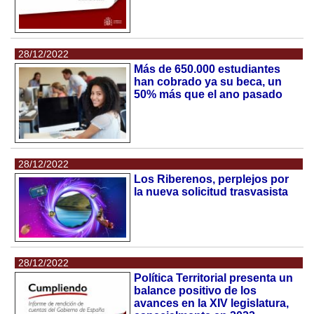
28/12/2022
Más de 650.000 estudiantes
han cobrado ya su beca, un
50% más que el ano pasado
28/12/2022
Los Riberenos, perplejos por
la nueva solicitud trasvasista
28/12/2022
Política Territorial presenta un
balance positivo de los
avances en la XIV legislatura,