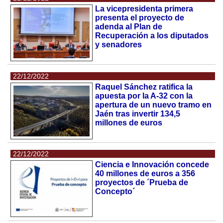
La vicepresidenta primera
presenta el proyecto de
adenda al Plan de
Recuperación a los diputados
y senadores
22/12/2022
Raquel Sánchez ratifica la
apuesta por la A-32 con la
apertura de un nuevo tramo en
Jaén tras invertir 134,5
millones de euros
22/12/2022
Ciencia e Innovación concede
40 millones de euros a 356
proyectos de ´Prueba de
Concepto´