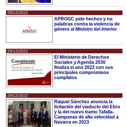
29/12/2022
APROGC pide hechos y no
palabras contra la violencia de
género al Ministro del Interior
29/12/2022
El Ministerio de Derechos
Sociales y Agenda 2030
finaliza el ano 2022 con sus
principales compromisos
cumplidos
29/12/2022
Raquel Sánchez anuncia la
licitación del viaducto del Ebro
y la del nuevo tramo Tafalla-
Campanas de alta velocidad a
Navarra en 2023