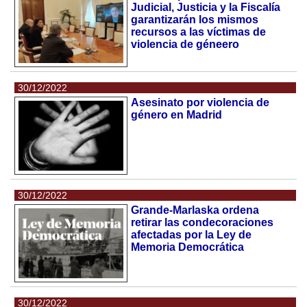
Judicial, Justicia y la Fiscalía
garantizarán los mismos
recursos a las víctimas de
violencia de géneero
30/12/2022
Asesinato por violencia de
género en Madrid
30/12/2022
Grande-Marlaska ordena
retirar las condecoraciones
afectadas por la Ley de
Memoria Democrática
30/12/2022