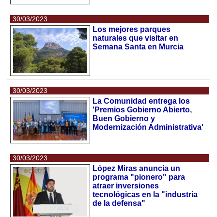
30/03/2023
Los mejores parques
naturales que visitar en
Semana Santa en Murcia
30/03/2023
La Comunidad entrega los
'Premios Gobierno Abierto,
Buen Gobierno y
Modernización Administrativa'
30/03/2023
López Miras anuncia un
programa "pionero" para
atraer inversiones
tecnológicas en la "industria
de la defensa"