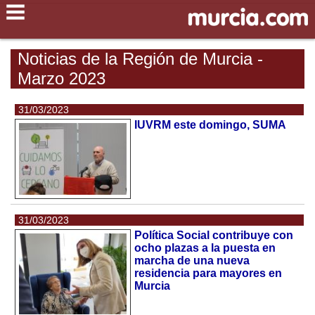
Noticias de la Región de Murcia -
Marzo 2023
31/03/2023
IUVRM este domingo, SUMA
31/03/2023
Política Social contribuye con
ocho plazas a la puesta en
marcha de una nueva
residencia para mayores en
Murcia