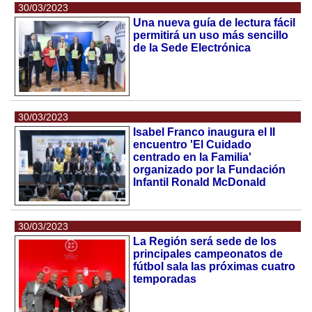
30/03/2023
Una nueva guía de lectura fácil
permitirá un uso más sencillo
de la Sede Electrónica
30/03/2023
Isabel Franco inaugura el II
encuentro 'El Cuidado
centrado en la Familia'
organizado por la Fundación
Infantil Ronald McDonald
30/03/2023
La Región será sede de los
principales campeonatos de
fútbol sala las próximas cuatro
temporadas