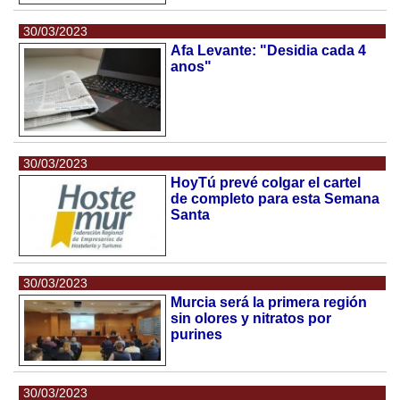
30/03/2023
Afa Levante: "Desidia cada 4
anos"
30/03/2023
HoyTú prevé colgar el cartel
de completo para esta Semana
Santa
30/03/2023
Murcia será la primera región
sin olores y nitratos por
purines
30/03/2023