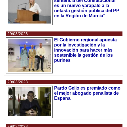
sentencia del Constitucional
es un nuevo varapalo a la
nefasta gestión pública del PP
en la Región de Murcia"
29/03/2023
El Gobierno regional apuesta
por la investigación y la
innovación para hacer más
sostenible la gestión de los
purines
29/03/2023
Pardo Geijo es premiado como
el mejor abogado penalista de
Espana
29/03/2023