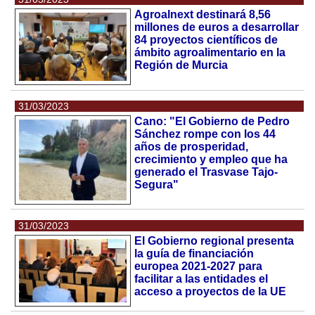
Agroalnext destinará 8,56
millones de euros a desarrollar
84 proyectos científicos de
ámbito agroalimentario en la
Región de Murcia
31/03/2023
Cano: "El Gobierno de Pedro
Sánchez rompe con los 44
años de prosperidad,
crecimiento y empleo que ha
generado el Trasvase Tajo-
Segura"
31/03/2023
El Gobierno regional presenta
la guía de financiación
europea 2021-2027 para
facilitar a las entidades el
acceso a proyectos de la UE