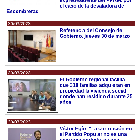
expredesidente del PPRM, por
el caso de la desaladora de
Escombreras
30/03/2023
Referencia del Consejo de
Gobierno, jueves 30 de marzo
30/03/2023
El Gobierno regional facilita
que 310 familias adquieran en
propiedad la vivienda social
donde han residido durante 25
años
30/03/2023
Víctor Egío: "La corrupción en
el Partido Popular no es una
manzana podrida, es una