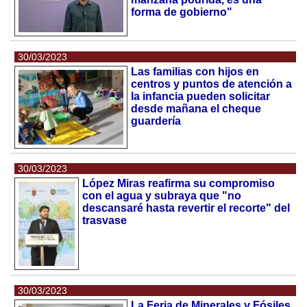
forma de gobierno"
30/03/2023
Las familias con hijos en
centros y puntos de atención a
la infancia pueden solicitar
desde mañana el cheque
guardería
30/03/2023
López Miras reafirma su compromiso
con el agua y subraya que "no
descansaré hasta revertir el recorte" del
trasvase
30/03/2023
La Feria de Minerales y Fósiles