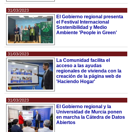
31/03/2023
El Gobierno regional presenta
el Festival Internacional
Sostenibilidad y Medio
Ambiente 'People in Green'
31/03/2023
La Comunidad facilita el
acceso a las ayudas
regionales de vivienda con la
creación de la página web de
'Haciendo Hogar'
31/03/2023
El Gobierno regional y la
Universidad de Murcia ponen
en marcha la Cátedra de Datos
Abiertos