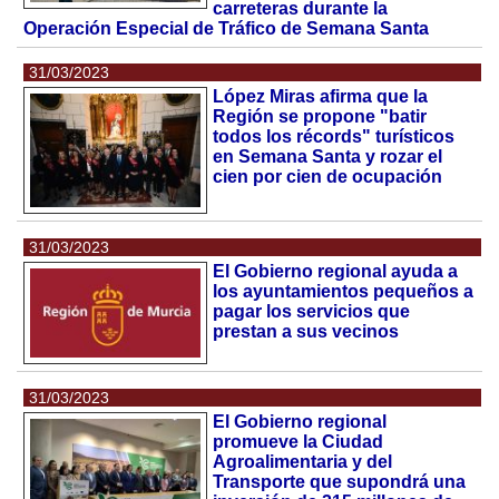
carreteras durante la
Operación Especial de Tráfico de Semana Santa
31/03/2023
López Miras afirma que la
Región se propone "batir
todos los récords" turísticos
en Semana Santa y rozar el
cien por cien de ocupación
31/03/2023
El Gobierno regional ayuda a
los ayuntamientos pequeños a
pagar los servicios que
prestan a sus vecinos
31/03/2023
El Gobierno regional
promueve la Ciudad
Agroalimentaria y del
Transporte que supondrá una