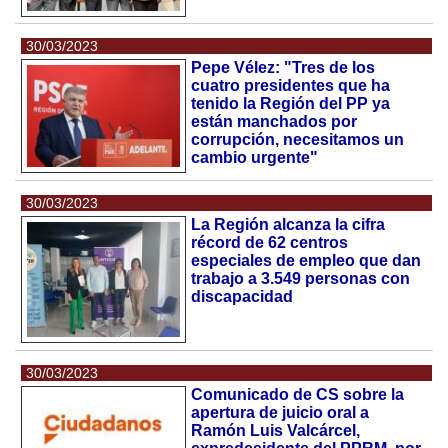
30/03/2023
Pepe Vélez: "Tres de los
cuatro presidentes que ha
tenido la Región del PP ya
están manchados por
corrupción, necesitamos un
cambio urgente"
30/03/2023
La Región alcanza la cifra
récord de 62 centros
especiales de empleo que dan
trabajo a 3.549 personas con
discapacidad
30/03/2023
Comunicado de CS sobre la
apertura de juicio oral a
Ramón Luis Valcárcel,