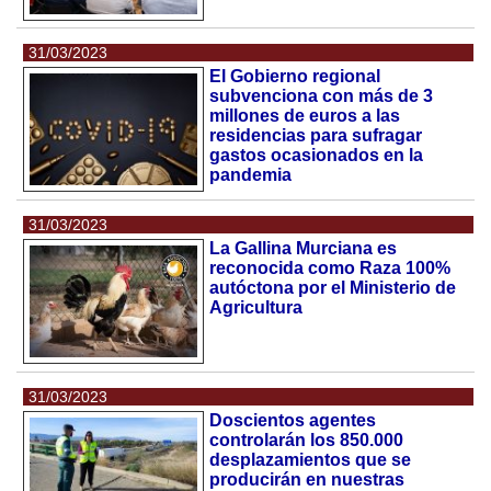
31/03/2023
El Gobierno regional
subvenciona con más de 3
millones de euros a las
residencias para sufragar
gastos ocasionados en la
pandemia
31/03/2023
La Gallina Murciana es
reconocida como Raza 100%
autóctona por el Ministerio de
Agricultura
31/03/2023
Doscientos agentes
controlarán los 850.000
desplazamientos que se
producirán en nuestras