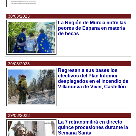
30/03/2023
La Región de Murcia entre las
peores de Espana en materia
de becas
30/03/2023
Regresan a sus bases los
efectivos del Plan Infomur
desplegados en el incendio de
Villanueva de Viver, Castellón
29/03/2023
La 7 retransmitirá en directo
quince procesiones durante la
Semana Santa