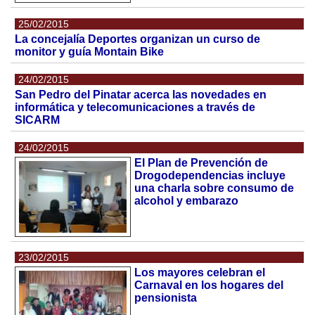
25/02/2015
La concejalía Deportes organizan un curso de
monitor y guía Montain Bike
24/02/2015
San Pedro del Pinatar acerca las novedades en
informática y telecomunicaciones a través de
SICARM
24/02/2015
El Plan de Prevención de
Drogodependencias incluye
una charla sobre consumo de
alcohol y embarazo
23/02/2015
Los mayores celebran el
Carnaval en los hogares del
pensionista