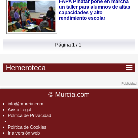
FAPA Pinatar pone en marcha
un taller para alumnos de altas
capacidades y alto
rendimiento escolar
Página 1 / 1
Hemeroteca
©
Murcia.com
info@murcia.com
Aviso Legal
Política de Privacidad
-
Política de Cookies
Ir a versión web