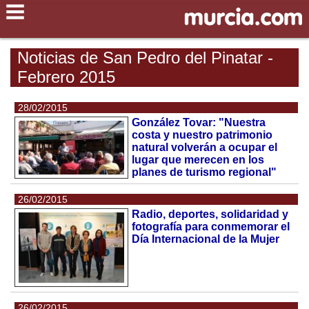
Noticias de San Pedro del Pinatar -
Febrero 2015
28/02/2015
González Tovar: "Nuestra
costa y nuestro patrimonio
natural volverán a ocupar el
lugar que merecen en los
planes de turismo regional"
26/02/2015
Radio, deportes, solidaridad y
fotografía para conmemorar el
Día Internacional de la Mujer
26/02/2015