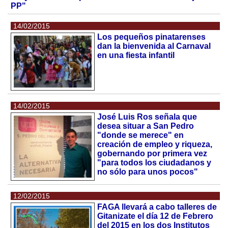
PP"
14/02/2015
Los pequeños pinatarenses
dan la bienvenida al Carnaval
en una fiesta infantil
14/02/2015
José Luis Ros señala que
desea situar a San Pedro
"donde se merece" en
creación de empleo y riqueza,
gobernando por primera vez
"para todos los ciudadanos y
no sólo para unos pocos"
12/02/2015
FAGA llevará a cabo talleres de
Gitanizate el día 12 de Febrero
del 2015 en los dos Institutos