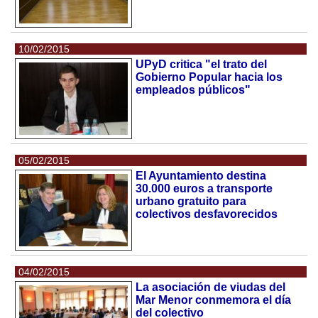
10/02/2015
UPyD critica "el trato del
Gobierno Popular hacia los
empleados públicos"
05/02/2015
El Ayuntamiento destina
30.000 euros a transporte
urbano gratuito para
colectivos desfavorecidos
04/02/2015
La asociación de viudas del
Mar Menor conmemora el día
del colectivo