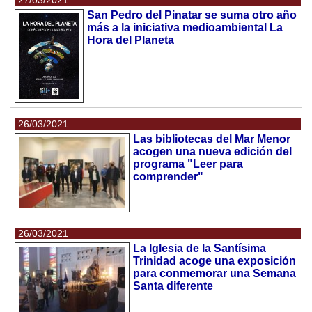
San Pedro del Pinatar se suma otro año
más a la iniciativa medioambiental La
Hora del Planeta
26/03/2021
Las bibliotecas del Mar Menor
acogen una nueva edición del
programa "Leer para
comprender"
26/03/2021
La Iglesia de la Santísima
Trinidad acoge una exposición
para conmemorar una Semana
Santa diferente