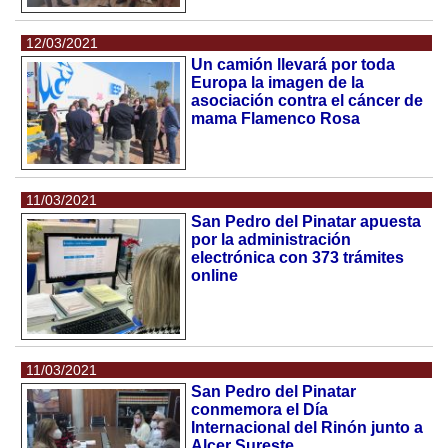
12/03/2021
Un camión llevará por toda
Europa la imagen de la
asociación contra el cáncer de
mama Flamenco Rosa
11/03/2021
San Pedro del Pinatar apuesta
por la administración
electrónica con 373 trámites
online
11/03/2021
San Pedro del Pinatar
conmemora el Día
Internacional del Rinón junto a
Alcer Sureste