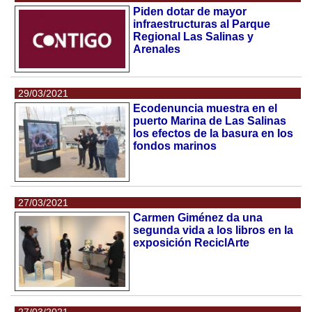
Piden dotar de mayor
infraestructuras al Parque
Regional Las Salinas y
Arenales
29/03/2021
Ecodenuncia muestra en el
puerto Marina de Las Salinas
los efectos de la basura en los
fondos marinos
27/03/2021
Carmen Giménez da una
segunda vida a los libros en la
exposición ReciclArte
27/03/2021