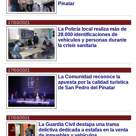
Pinatar
17/03/2021
La Policía local realiza más de
28.000 identificaciones de
vehículos y personas durante
la crisis sanitaria
17/03/2021
La Comunidad reconoce la
apuesta por la calidad turística
de San Pedro del Pinatar
17/03/2021
La Guardia Civil destapa una trama
delictiva dedicada a estafas en la venta
de inmuebles y vehículos