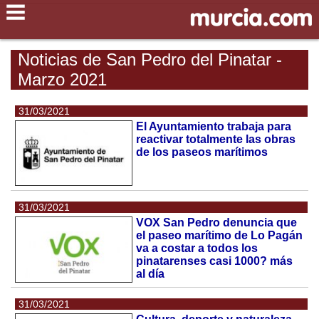
Noticias de San Pedro del Pinatar -
Marzo 2021
31/03/2021
El Ayuntamiento trabaja para
reactivar totalmente las obras
de los paseos marítimos
31/03/2021
VOX San Pedro denuncia que
el paseo marítimo de Lo Pagán
va a costar a todos los
pinatarenses casi 1000? más
al día
31/03/2021