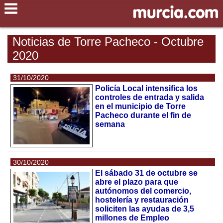
Noticias de Torre Pacheco - Octubre
2020
31/10/2020
Policía Local intensifica los
controles de entrada y salida
en el municipio de Torre
Pacheco durante el fin de
semana
30/10/2020
El sábado 31 de octubre se
abre el plazo para que
autónomos del comercio,
hostelería y restauración
soliciten las ayudas de 3,5
millones de Empleo