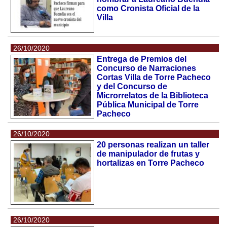
como Cronista Oficial de la
Villa
26/10/2020
Entrega de Premios del
Concurso de Narraciones
Cortas Villa de Torre Pacheco
y del Concurso de
Microrrelatos de la Biblioteca
Pública Municipal de Torre
Pacheco
26/10/2020
20 personas realizan un taller
de manipulador de frutas y
hortalizas en Torre Pacheco
26/10/2020