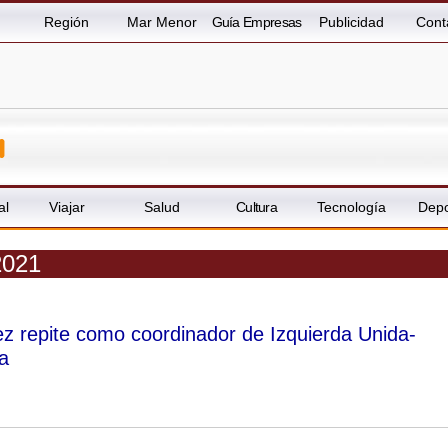
Región
Mar Menor
Guía Empresas
Publicidad
Cont
al
Viajar
Salud
Cultura
Tecnología
Depo
2021
ez repite como coordinador de Izquierda Unida-
a