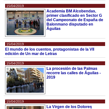
15/04/2019
Academia BM Alcobendas,
primer clasificado en Sector G
del Campeonato de España de
Balonmano disputado en
Águilas
15/04/2019
El mundo de los cuentos, protagonistas de la VII
edición de Un mar de Letras
15/04/2019
La procesión de las Palmas
recorre las calles de Águilas -
2019
15/04/2019
La Virgen de los Dolores