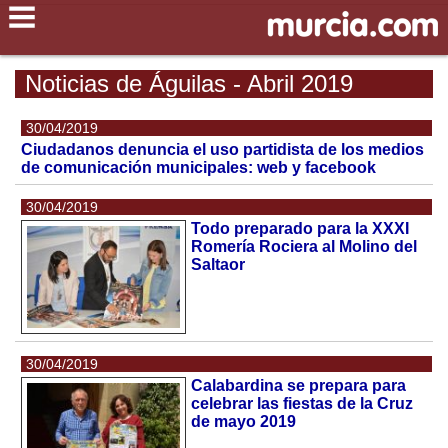
Noticias de Águilas - Abril 2019
30/04/2019
Ciudadanos denuncia el uso partidista de los medios
de comunicación municipales: web y facebook
30/04/2019
Todo preparado para la XXXI
Romería Rociera al Molino del
Saltaor
30/04/2019
Calabardina se prepara para
celebrar las fiestas de la Cruz
de mayo 2019