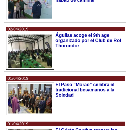
hábito de caminar
02/04/2019
Águilas acoge el 9th age
organizado por el Club de Rol
Thorondor
01/04/2019
El Paso "Morao" celebra el
tradicional besamanos a la
Soledad
01/04/2019