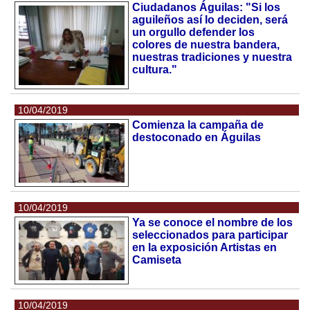
Ciudadanos Águilas: "Si los
aguileños así lo deciden, será
un orgullo defender los
colores de nuestra bandera,
nuestras tradiciones y nuestra
cultura."
10/04/2019
Comienza la campaña de
destoconado en Águilas
10/04/2019
Ya se conoce el nombre de los
seleccionados para participar
en la exposición Artistas en
Camiseta
10/04/2019