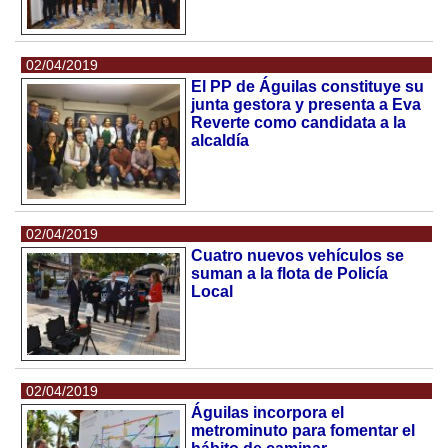
02/04/2019
El PP de Águilas constituye su
junta gestora y presenta a Eva
Reverte como candidata a la
alcaldía
02/04/2019
Cuatro nuevos vehículos se
suman a la flota de Policía
Local
02/04/2019
Águilas incorpora el
metrominuto para fomentar el