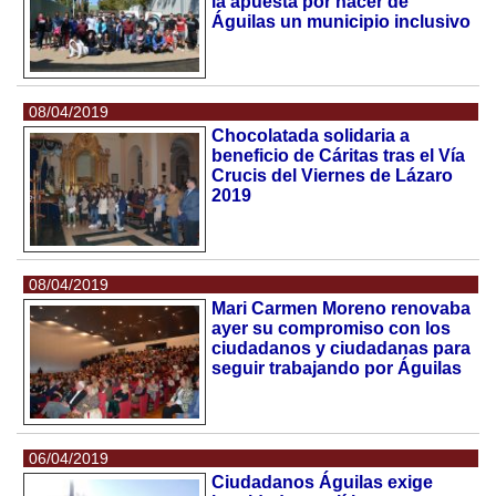
la apuesta por hacer de
Águilas un municipio inclusivo
08/04/2019
Chocolatada solidaria a
beneficio de Cáritas tras el Vía
Crucis del Viernes de Lázaro
2019
08/04/2019
Mari Carmen Moreno renovaba
ayer su compromiso con los
ciudadanos y ciudadanas para
seguir trabajando por Águilas
06/04/2019
Ciudadanos Águilas exige