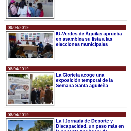
09/04/2019
IU-Verdes de Águilas aprueba
en asamblea su lista a las
elecciones municipales
08/04/2019
La Glorieta acoge una
exposición temporal de la
Semana Santa aguileña
08/04/2019
La I Jornada de Deporte y
Discapacidad, un paso más en