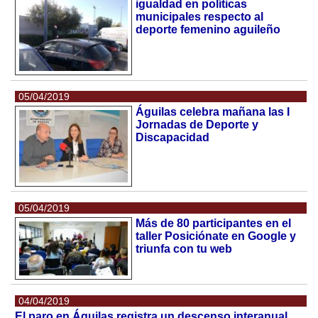
igualdad en políticas
municipales respecto al
deporte femenino aguileño
05/04/2019
Águilas celebra mañana las I
Jornadas de Deporte y
Discapacidad
05/04/2019
Más de 80 participantes en el
taller Posiciónate en Google y
triunfa con tu web
04/04/2019
El paro en Águilas registra un descenso interanual