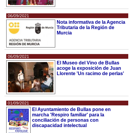
06/09/2021
Nota informativa de la Agencia
Tributaria de la Región de
Murcia
06/09/2021
El Museo del Vino de Bullas
acoge la exposición de Juan
Llorente 'Un racimo de perlas'
01/09/2021
El Ayuntamiento de Bullas pone en
marcha 'Respiro familiar' para la
conciliación de personas con
discapacidad intelectual