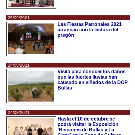
25/09/2021
Las Fiestas Patronales 2021
arrancan con la lectura del
pregón
24/09/2021
Visita para conocer los daños
que las fuertes lluvias han
causado en viñedos de la DOP
Bullas
24/09/2021
Hasta el 10 de octubre se
podrá visitar la Exposición
'Rincones de Bullas y La