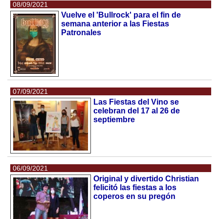
08/09/2021
Vuelve el 'Bullrock' para el fin de
semana anterior a las Fiestas
Patronales
07/09/2021
Las Fiestas del Vino se
celebran del 17 al 26 de
septiembre
06/09/2021
Original y divertido Christian
felicitó las fiestas a los
coperos en su pregón