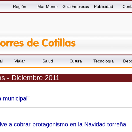
Región
Mar Menor
Guía Empresas
Publicidad
Cont
al
Viajar
Salud
Cultura
Tecnología
Depo
las - Diciembre 2011
 municipal"
elve a cobrar protagonismo en la Navidad torreña