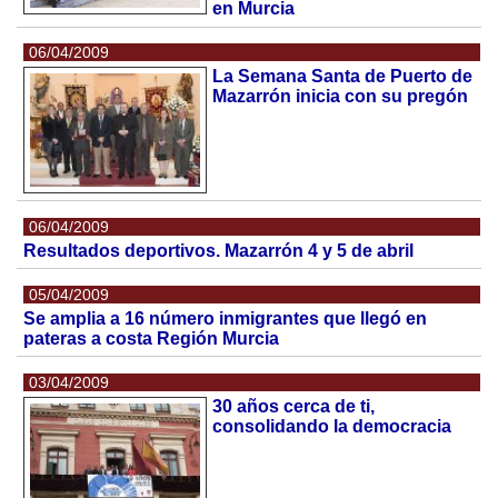
en Murcia
06/04/2009
La Semana Santa de Puerto de
Mazarrón inicia con su pregón
06/04/2009
Resultados deportivos. Mazarrón 4 y 5 de abril
05/04/2009
Se amplia a 16 número inmigrantes que llegó en
pateras a costa Región Murcia
03/04/2009
30 años cerca de ti,
consolidando la democracia