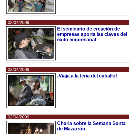
02/04/2009
El seminario de creación de
empresas aporta las claves del
éxito empresarial
02/04/2009
¡Viaja a la feria del caballo!
02/04/2009
Charla sobre la Semana Santa
de Mazarrón