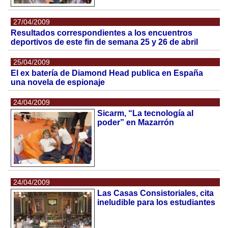
27/04/2009
Resultados correspondientes a los encuentros
deportivos de este fin de semana 25 y 26 de abril
25/04/2009
El ex batería de Diamond Head publica en España
una novela de espionaje
24/04/2009
Sicarm, “La tecnología al
poder” en Mazarrón
24/04/2009
Las Casas Consistoriales, cita
ineludible para los estudiantes