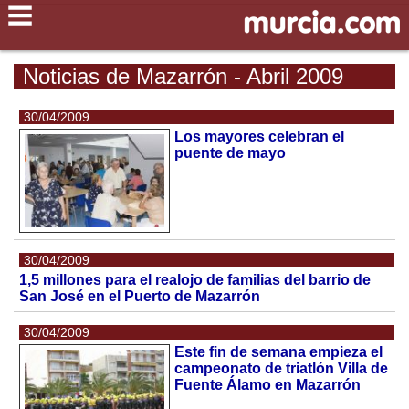
Noticias de Mazarrón - Abril 2009
30/04/2009
Los mayores celebran el
puente de mayo
30/04/2009
1,5 millones para el realojo de familias del barrio de
San José en el Puerto de Mazarrón
30/04/2009
Este fin de semana empieza el
campeonato de triatlón Villa de
Fuente Álamo en Mazarrón