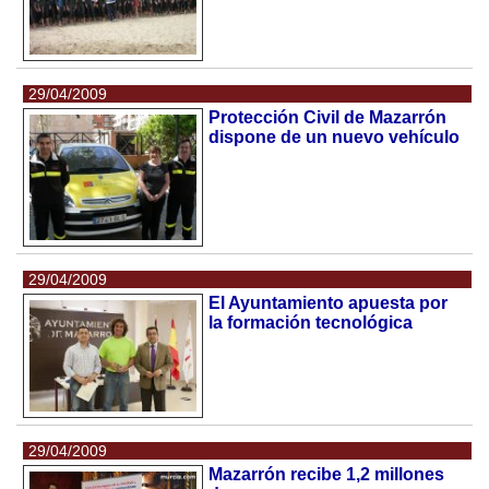
29/04/2009
Protección Civil de Mazarrón
dispone de un nuevo vehículo
29/04/2009
El Ayuntamiento apuesta por
la formación tecnológica
29/04/2009
Mazarrón recibe 1,2 millones