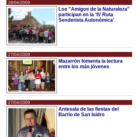
28/04/2009
Los "Amigos de la Naturaleza"
participan en la ‘IV Ruta
Senderista Autonómica’
27/04/2009
Mazarrón fomenta la lectura
entre los más jóvenes
27/04/2009
Antesala de las fiestas del
Barrio de San Isidro