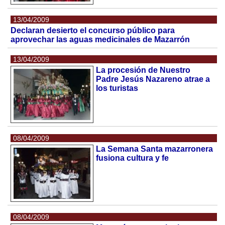
13/04/2009
Declaran desierto el concurso público para
aprovechar las aguas medicinales de Mazarrón
13/04/2009
La procesión de Nuestro
Padre Jesús Nazareno atrae a
los turistas
08/04/2009
La Semana Santa mazarronera
fusiona cultura y fe
08/04/2009