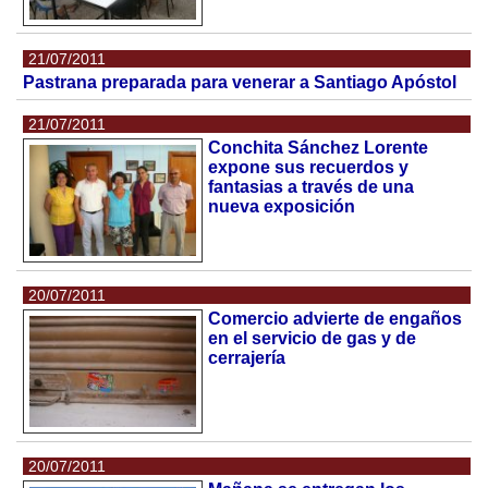
21/07/2011
Pastrana preparada para venerar a Santiago Apóstol
21/07/2011
Conchita Sánchez Lorente
expone sus recuerdos y
fantasias a través de una
nueva exposición
20/07/2011
Comercio advierte de engaños
en el servicio de gas y de
cerrajería
20/07/2011