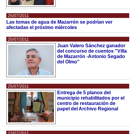
25/07/2011
Las tomas de agua de Mazarrón se podrían ver
afectadas el próximo miércoles
25/07/2011
Juan Valero Sánchez ganador
del concurso de cuentos "Villa
de Mazarrón -Antonio Segado
del Olmo"
25/07/2011
Entrega de 5 planos del
municipio rehabilitados por el
centro de restauración de
papel del Archivo Regional
23/07/2011