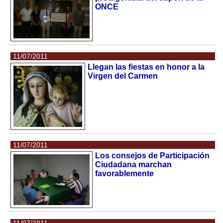
ONCE
11/07/2011
Llegan las fiestas en honor a la
Virgen del Carmen
11/07/2011
Los consejos de Participación
Ciudadana marchan
favorablemente