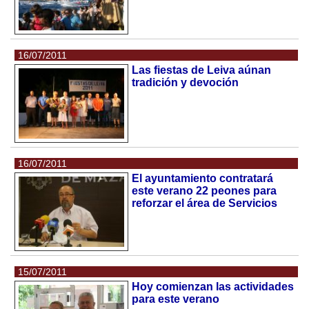
16/07/2011
Las fiestas de Leiva aúnan
tradición y devoción
16/07/2011
El ayuntamiento contratará
este verano 22 peones para
reforzar el área de Servicios
15/07/2011
Hoy comienzan las actividades
para este verano