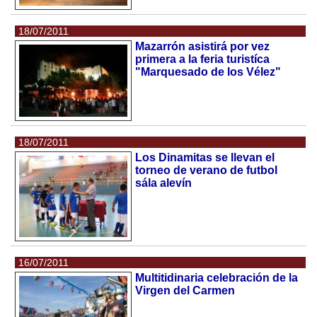
18/07/2011
Mazarrón asistirá por vez
primera a la feria turistíca
"Marquesado de los Vélez"
18/07/2011
Los Dinamitas se llevan el
torneo de verano de futbol
sála alevín
16/07/2011
Multitidinaria celebración de la
Virgen del Carmen