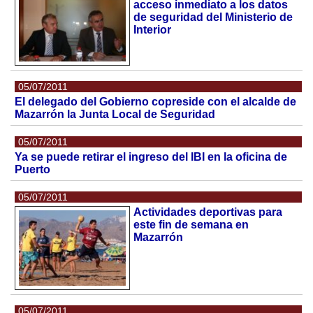
acceso inmediato a los datos
de seguridad del Ministerio de
Interior
05/07/2011
El delegado del Gobierno copreside con el alcalde de
Mazarrón la Junta Local de Seguridad
05/07/2011
Ya se puede retirar el ingreso del IBI en la oficina de
Puerto
05/07/2011
Actividades deportivas para
este fin de semana en
Mazarrón
05/07/2011