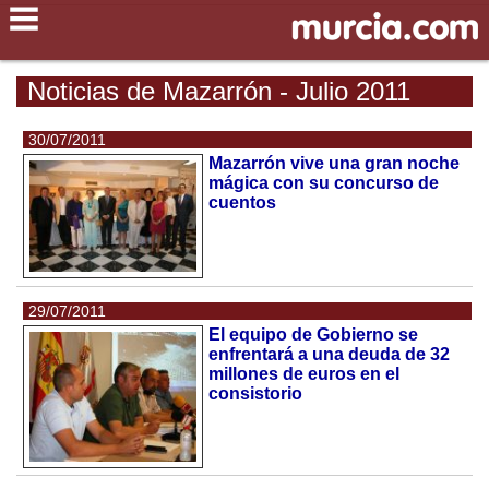
Noticias de Mazarrón - Julio 2011
30/07/2011
Mazarrón vive una gran noche
mágica con su concurso de
cuentos
29/07/2011
El equipo de Gobierno se
enfrentará a una deuda de 32
millones de euros en el
consistorio