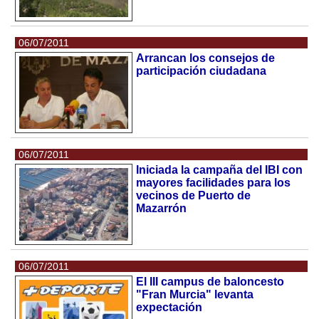
06/07/2011
Arrancan los consejos de
participación ciudadana
06/07/2011
Iniciada la campaña del IBI con
mayores facilidades para los
vecinos de Puerto de
Mazarrón
06/07/2011
El III campus de baloncesto
"Fran Murcia" levanta
expectación