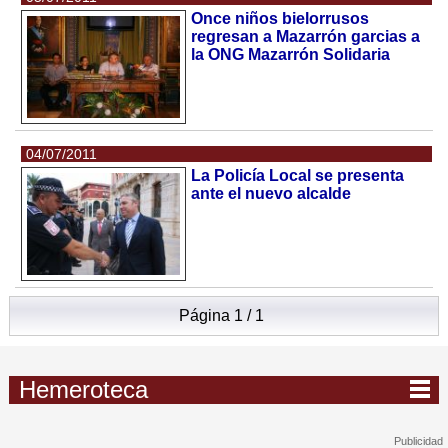
Once niños bielorrusos
regresan a Mazarrón garcias a
la ONG Mazarrón Solidaria
04/07/2011
La Policía Local se presenta
ante el nuevo alcalde
Página 1 / 1
Hemeroteca