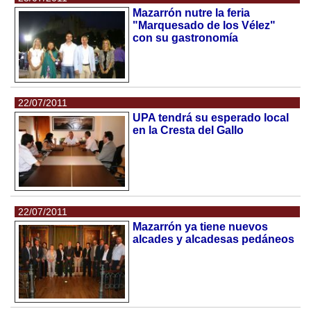
Mazarrón nutre la feria
"Marquesado de los Vélez"
con su gastronomía
22/07/2011
UPA tendrá su esperado local
en la Cresta del Gallo
22/07/2011
Mazarrón ya tiene nuevos
alcades y alcadesas pedáneos