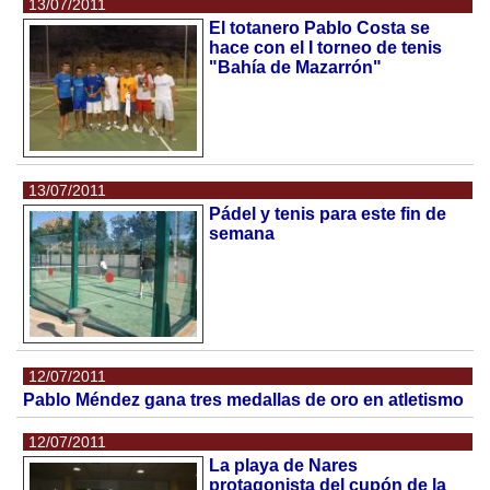
13/07/2011
El totanero Pablo Costa se
hace con el I torneo de tenis
"Bahía de Mazarrón"
13/07/2011
Pádel y tenis para este fin de
semana
12/07/2011
Pablo Méndez gana tres medallas de oro en atletismo
12/07/2011
La playa de Nares
protagonista del cupón de la