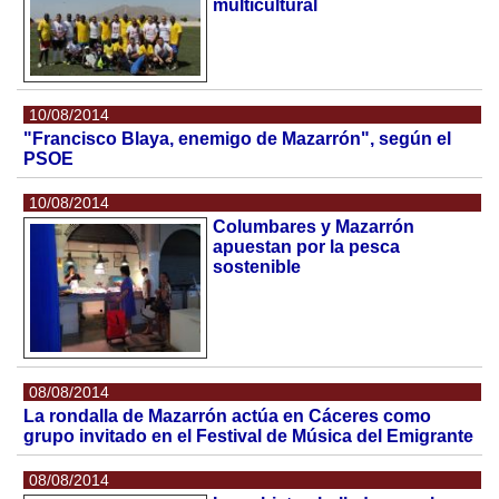
multicultural
10/08/2014
"Francisco Blaya, enemigo de Mazarrón", según el
PSOE
10/08/2014
Columbares y Mazarrón
apuestan por la pesca
sostenible
08/08/2014
La rondalla de Mazarrón actúa en Cáceres como
grupo invitado en el Festival de Música del Emigrante
08/08/2014