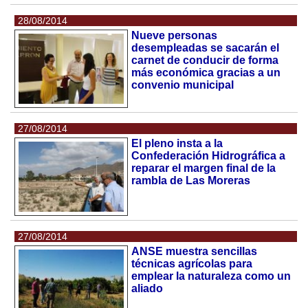
28/08/2014
Nueve personas
desempleadas se sacarán el
carnet de conducir de forma
más económica gracias a un
convenio municipal
27/08/2014
El pleno insta a la
Confederación Hidrográfica a
reparar el margen final de la
rambla de Las Moreras
27/08/2014
ANSE muestra sencillas
técnicas agrícolas para
emplear la naturaleza como un
aliado