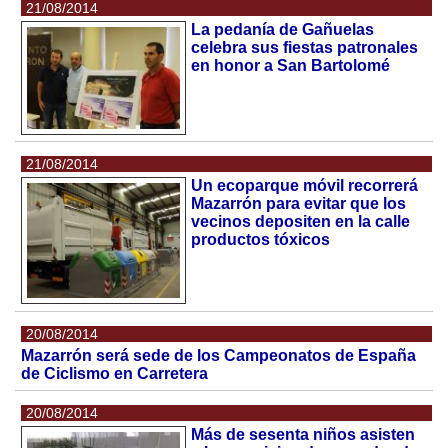
21/08/2014
La pedanía de Gañuelas
celebra sus fiestas patronales
en honor a San Bartolomé
21/08/2014
Un ecoparque móvil recorrerá
Mazarrón para evitar que los
vecinos depositen en la calle
productos tóxicos
20/08/2014
Mazarrón será sede de los Campeonatos de España
de Ciclismo en Carretera
20/08/2014
Más de sesenta niños asisten