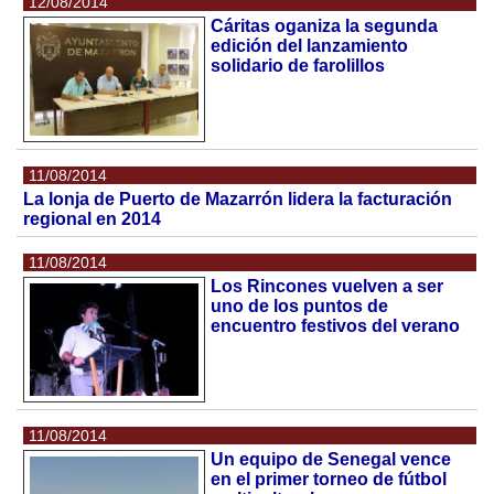
12/08/2014
Cáritas oganiza la segunda
edición del lanzamiento
solidario de farolillos
11/08/2014
La lonja de Puerto de Mazarrón lidera la facturación
regional en 2014
11/08/2014
Los Rincones vuelven a ser
uno de los puntos de
encuentro festivos del verano
11/08/2014
Un equipo de Senegal vence
en el primer torneo de fútbol