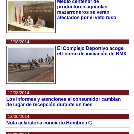
Medio centenar de
productores agrícolas
mazarroneros se verán
afectados por el veto ruso
12/08/2014
El Complejo Deportivo acoge
el I curso de iniciación de BMX
12/08/2014
Los informes y atenciones al consumidor cambian
de lugar de recepción durante un mes
12/08/2014
Nota aclaratoria concierto Hombres G