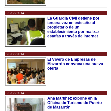
26/08/2014
La Guardia Civil detiene por
tercera vez en este año al
propietario de un
establecimiento por realizar
estafas a través de Internet
26/08/2014
El Vivero de Empresas de
Mazarrón convoca una nueva
oferta
26/08/2014
Ana Martínez expone en la
Oficina de Turismo de Puerto
de Mazarrón