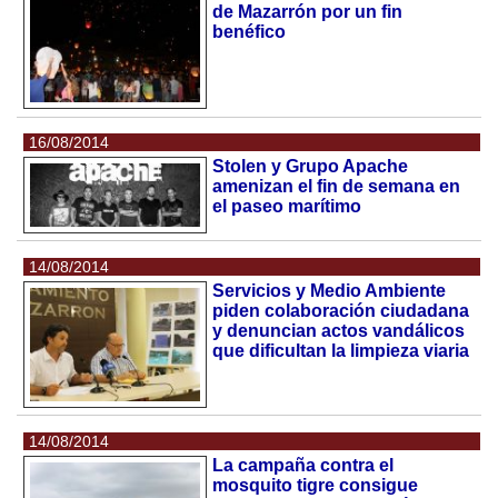
de Mazarrón por un fin
benéfico
16/08/2014
Stolen y Grupo Apache
amenizan el fin de semana en
el paseo marítimo
14/08/2014
Servicios y Medio Ambiente
piden colaboración ciudadana
y denuncian actos vandálicos
que dificultan la limpieza viaria
14/08/2014
La campaña contra el
mosquito tigre consigue