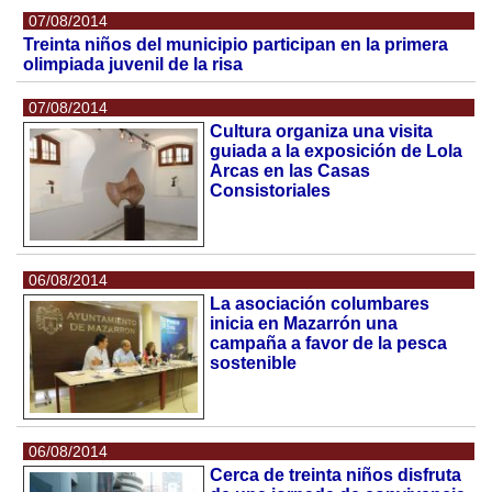
07/08/2014
Treinta niños del municipio participan en la primera
olimpiada juvenil de la risa
07/08/2014
Cultura organiza una visita
guiada a la exposición de Lola
Arcas en las Casas
Consistoriales
06/08/2014
La asociación columbares
inicia en Mazarrón una
campaña a favor de la pesca
sostenible
06/08/2014
Cerca de treinta niños disfruta