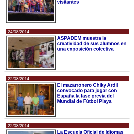
visitantes
24/08/2014
ASPADEM muestra la
creatividad de sus alumnos en
una exposición colectiva
22/08/2014
El mazarronero Chiky Ardil
convocado para jugar con
España la fase previa del
Mundial de Fútbol Playa
22/08/2014
La Escuela Oficial de Idiomas