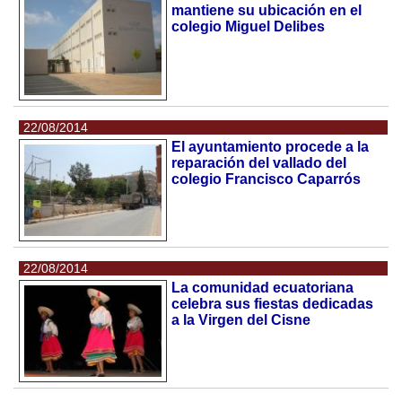
mantiene su ubicación en el
colegio Miguel Delibes
22/08/2014
El ayuntamiento procede a la
reparación del vallado del
colegio Francisco Caparrós
22/08/2014
La comunidad ecuatoriana
celebra sus fiestas dedicadas
a la Virgen del Cisne