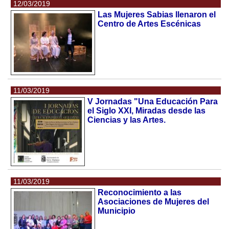
12/03/2019
Las Mujeres Sabias llenaron el
Centro de Artes Escénicas
11/03/2019
V Jornadas "Una Educación Para
el Siglo XXI, Miradas desde las
Ciencias y las Artes.
11/03/2019
Reconocimiento a las
Asociaciones de Mujeres del
Municipio