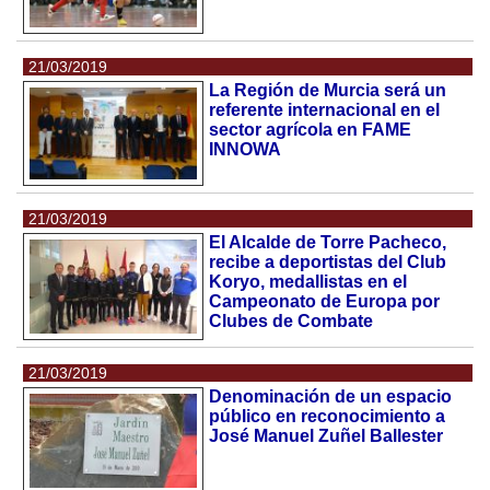
21/03/2019
La Región de Murcia será un
referente internacional en el
sector agrícola en FAME
INNOWA
21/03/2019
El Alcalde de Torre Pacheco,
recibe a deportistas del Club
Koryo, medallistas en el
Campeonato de Europa por
Clubes de Combate
21/03/2019
Denominación de un espacio
público en reconocimiento a
José Manuel Zuñel Ballester