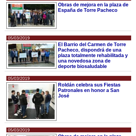
Obras de mejora en la plaza de
España de Torre Pacheco
05/03/2019
El Barrio del Carmen de Torre
Pacheco, dispondrá de una
plaza totalmente rehabilitada y
una novedosa zona de
deporte biosaludable
05/03/2019
Roldán celebra sus Fiestas
Patronales en honor a San
José
05/03/2019