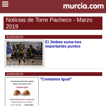
Noticias de Torre Pacheco - Marzo
2019
31/03/2019
El Jimbee suma tres
importantes puntos
31/03/2019
"Contamos igual"