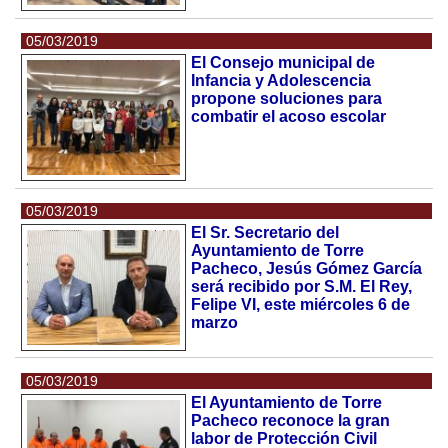
05/03/2019
El Consejo municipal de
Infancia y Adolescencia
propone soluciones para
combatir el acoso escolar
05/03/2019
El Sr. Secretario del
Ayuntamiento de Torre
Pacheco, Jesús Gómez García
será recibido por S.M. El Rey,
Felipe VI, este miércoles 6 de
marzo
05/03/2019
El Ayuntamiento de Torre
Pacheco reconoce la gran
labor de Protección Civil