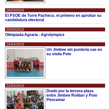
26/03/2019
El PSOE de Torre Pacheco, el primero en aprobar su
candidatura electoral
25/03/2019
Olimpiada Agraria - Agrolympics
24/03/2019
Un Jimbee sin puntería cae en
su visita Poio
22/03/2019
Duelo por la tercera plaza
entre Jimbee Roldan y Poio
Pescamar