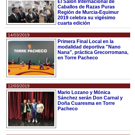
El Salón Internacional de
Caballos de Razas Puras
Región de Murcia-Equimur
2019 celebra su vigésimo
cuarta edición
14/03/2019
Primera Final Local en la
modalidad deportiva "Nano
Nana", práctica Grecorromana,
en Torre Pacheco
12/03/2019
Mario Lozano y Mónica
Sánchez serán Don Carnal y
Doña Cuaresma en Torre
Pacheco