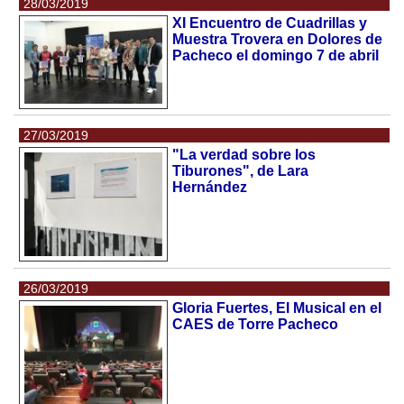
28/03/2019
XI Encuentro de Cuadrillas y
Muestra Trovera en Dolores de
Pacheco el domingo 7 de abril
27/03/2019
"La verdad sobre los
Tiburones", de Lara
Hernández
26/03/2019
Gloria Fuertes, El Musical en el
CAES de Torre Pacheco