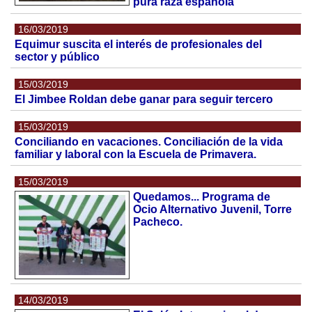
pura raza española
16/03/2019
Equimur suscita el interés de profesionales del
sector y público
15/03/2019
El Jimbee Roldan debe ganar para seguir tercero
15/03/2019
Conciliando en vacaciones. Conciliación de la vida
familiar y laboral con la Escuela de Primavera.
15/03/2019
Quedamos... Programa de
Ocio Alternativo Juvenil, Torre
Pacheco.
14/03/2019