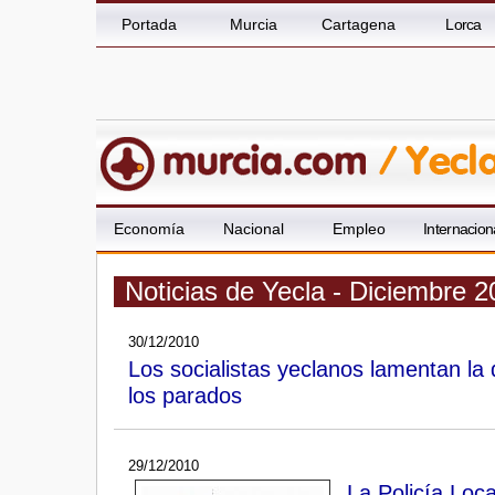
Portada
Murcia
Cartagena
Lorca
Economía
Nacional
Empleo
Internacion
Noticias de Yecla - Diciembre 
30/12/2010
Los socialistas yeclanos lamentan la
los parados
29/12/2010
La Policía Loca