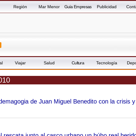
Región
Mar Menor
Guía Empresas
Publicidad
Cont
al
Viajar
Salud
Cultura
Tecnología
Depo
2010
 demagogia de Juan Miguel Benedito con la crisis y
l rescata junto al casco urbano un búho real herid