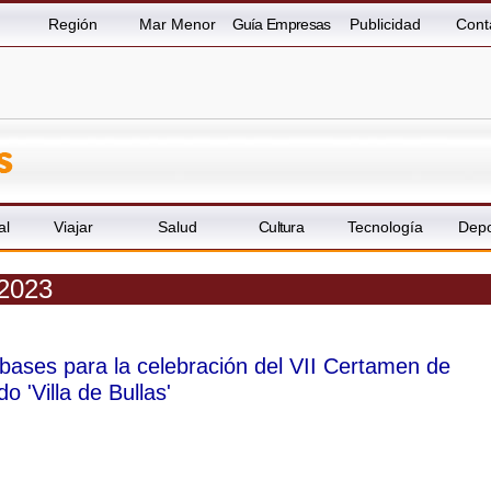
Región
Mar Menor
Guía Empresas
Publicidad
Cont
al
Viajar
Salud
Cultura
Tecnología
Depo
 2023
 bases para la celebración del VII Certamen de
o 'Villa de Bullas'