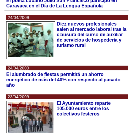
El poeta cubano Julio San Francisco participó en
Caravaca en el Día de La Lengua Española
24/04/2009
Diez nuevos profesionales
salen al mercado laboral tras la
clausura del curso de auxiliar
de servicios de hospedería y
turismo rural
24/04/2009
El alumbrado de fiestas permitirá un ahorro
energético de más del 40% con respecto al pasado
año
23/04/2009
El Ayuntamiento reparte
105.000 euros entre los
colectivos festeros