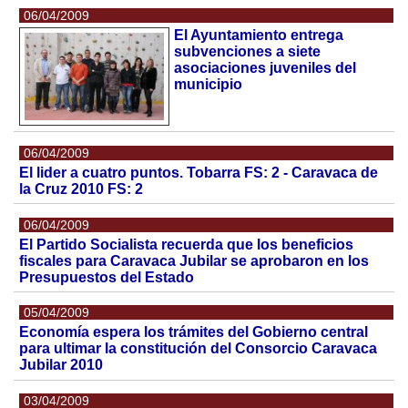
06/04/2009
El Ayuntamiento entrega
subvenciones a siete
asociaciones juveniles del
municipio
06/04/2009
El lider a cuatro puntos. Tobarra FS: 2 - Caravaca de
la Cruz 2010 FS: 2
06/04/2009
El Partido Socialista recuerda que los beneficios
fiscales para Caravaca Jubilar se aprobaron en los
Presupuestos del Estado
05/04/2009
Economía espera los trámites del Gobierno central
para ultimar la constitución del Consorcio Caravaca
Jubilar 2010
03/04/2009