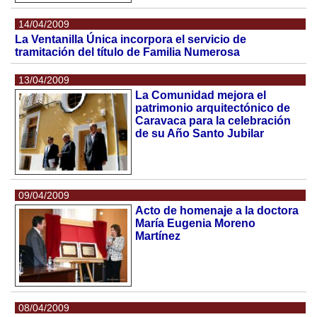
14/04/2009
La Ventanilla Única incorpora el servicio de
tramitación del título de Familia Numerosa
13/04/2009
La Comunidad mejora el
patrimonio arquitectónico de
Caravaca para la celebración
de su Año Santo Jubilar
09/04/2009
Acto de homenaje a la doctora
María Eugenia Moreno
Martínez
08/04/2009