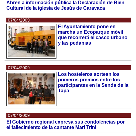
Abren a información pública la Declaración de Bien
Cultural de la iglesia de Jesús de Caravaca
07/04/2009
El Ayuntamiento pone en
marcha un Ecoparque móvil
que recorrerá el casco urbano
y las pedanías
07/04/2009
Los hosteleros sortean los
primeros premios entre los
participantes en la Senda de la
Tapa
07/04/2009
El Gobierno regional expresa sus condolencias por
el fallecimiento de la cantante Mari Trini