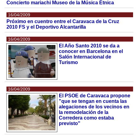
Concierto mariachi Museo de la Música Étnica
16/04/2009
Próximo en cuentro entre el Caravaca de la Cruz
2010 FS y el Deportivo Alcantarilla
16/04/2009
El Año Santo 2010 se da a
conocer en Barcelona en el
Salón Internacional de
Turismo
16/04/2009
El PSOE de Caravaca propone
"que se tengan en cuenta las
alegaciones de los vecinos en
la remodelación de la
Corredera como estaba
previsto"