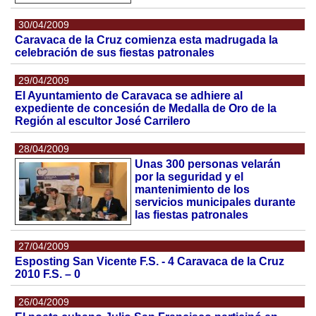
30/04/2009
Caravaca de la Cruz comienza esta madrugada la
celebración de sus fiestas patronales
29/04/2009
El Ayuntamiento de Caravaca se adhiere al
expediente de concesión de Medalla de Oro de la
Región al escultor José Carrilero
28/04/2009
Unas 300 personas velarán
por la seguridad y el
mantenimiento de los
servicios municipales durante
las fiestas patronales
27/04/2009
Esposting San Vicente F.S. - 4 Caravaca de la Cruz
2010 F.S. – 0
26/04/2009