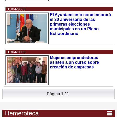
01/04/2009
El Ayuntamiento conmemorará
el 30 aniversario de las
primeras elecciones
municipales en un Pleno
Extraordinario
01/04/2009
Mujeres emprendedoras
asisten a un curso sobre
creación de empresas
Página 1 / 1
Hemeroteca