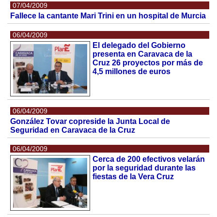
07/04/2009
Fallece la cantante Mari Trini en un hospital de Murcia
06/04/2009
El delegado del Gobierno
presenta en Caravaca de la
Cruz 26 proyectos por más de
4,5 millones de euros
06/04/2009
González Tovar copreside la Junta Local de
Seguridad en Caravaca de la Cruz
06/04/2009
Cerca de 200 efectivos velarán
por la seguridad durante las
fiestas de la Vera Cruz