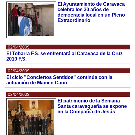
El Ayuntamiento de Caravaca
celebra los 30 años de
democracia local en un Pleno
Extraordinario
02/04/2009
El Tobarra F.S. se enfrentará al Caravaca de la Cruz
2010 F.S.
02/04/2009
El ciclo "Conciertos Sentidos" continúa con la
actuación de Mamen Cano
02/04/2009
El patrimonio de la Semana
Santa caravaqueña se expone
en la Compañía de Jesús