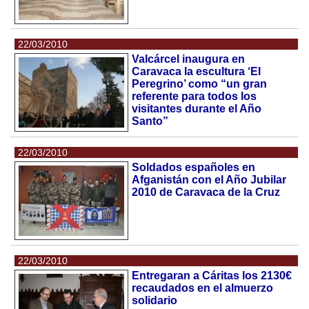
22/03/2010
Valcárcel inaugura en
Caravaca la escultura ‘El
Peregrino’ como “un gran
referente para todos los
visitantes durante el Año
Santo”
22/03/2010
Soldados españoles en
Afganistán con el Año Jubilar
2010 de Caravaca de la Cruz
22/03/2010
Entregaran a Cáritas los 2130€
recaudados en el almuerzo
solidario