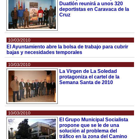
Duatlón reunirá a unos 320
deportistas en Caravaca de la
Cruz
10/03/2010
El Ayuntamiento abre la bolsa de trabajo para cubrir
bajas y necesidades temporales
10/03/2010
La Virgen de La Soledad
protagoniza el cartel de la
Semana Santa de 2010
10/03/2010
El Grupo Municipal Socialista
propone que se le de una
solución al problema del
tráfico en la zona del Camino