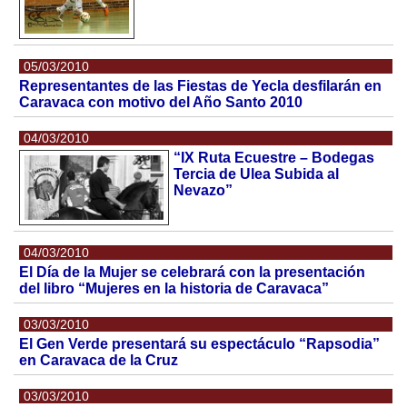
05/03/2010
Representantes de las Fiestas de Yecla desfilarán en
Caravaca con motivo del Año Santo 2010
04/03/2010
“IX Ruta Ecuestre – Bodegas
Tercia de Ulea Subida al
Nevazo”
04/03/2010
El Día de la Mujer se celebrará con la presentación
del libro “Mujeres en la historia de Caravaca”
03/03/2010
El Gen Verde presentará su espectáculo “Rapsodia”
en Caravaca de la Cruz
03/03/2010