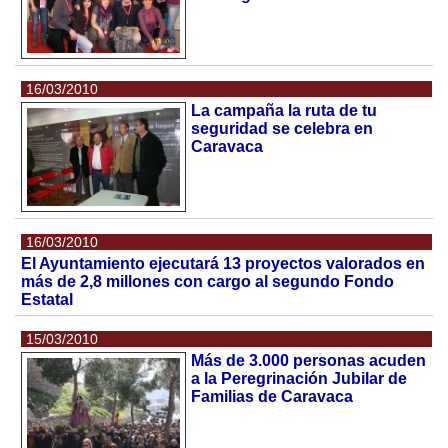
16/03/2010
La campaña la ruta de tu
seguridad se celebra en
Caravaca
16/03/2010
El Ayuntamiento ejecutará 13 proyectos valorados en
más de 2,8 millones con cargo al segundo Fondo
Estatal
15/03/2010
Más de 3.000 personas acuden
a la Peregrinación Jubilar de
Familias de Caravaca