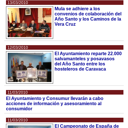
13/03/2010
Mula se adhiere a los
convenios de colaboración del
Año Santo y los Caminos de la
Vera Cruz
12/03/2010
El Ayuntamiento reparte 22.000
salvamanteles y posavasos
del Año Santo entre los
hosteleros de Caravaca
11/03/2010
El Ayuntamiento y Consumur llevarán a cabo
acciones de información y asesoramiento al
consumidor
11/03/2010
El Campeonato de España de