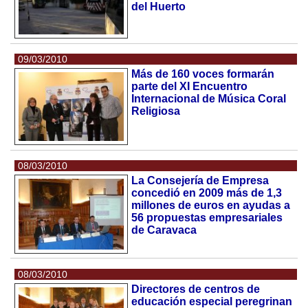
del Huerto
09/03/2010
Más de 160 voces formarán
parte del XI Encuentro
Internacional de Música Coral
Religiosa
08/03/2010
La Consejería de Empresa
concedió en 2009 más de 1,3
millones de euros en ayudas a
56 propuestas empresariales
de Caravaca
08/03/2010
Directores de centros de
educación especial peregrinan