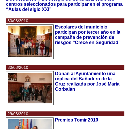
centros seleccionados para participar en el programa
“Aulas del siglo XXI”
30/03/2010
Escolares del municipio
participan por tercer año en la
campaña de prevención de
riesgos “Crece en Seguridad”
30/03/2010
Donan al Ayuntamiento una
réplica del Bañadero de la
Cruz realizada por José María
Corbalán
29/03/2010
Premios Tomir 2010