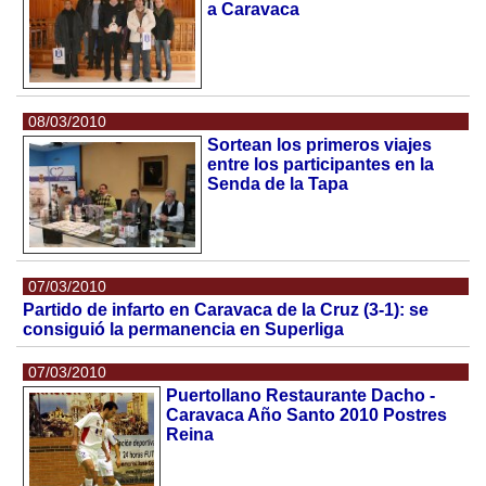
a Caravaca
08/03/2010
Sortean los primeros viajes
entre los participantes en la
Senda de la Tapa
07/03/2010
Partido de infarto en Caravaca de la Cruz (3-1): se
consiguió la permanencia en Superliga
07/03/2010
Puertollano Restaurante Dacho -
Caravaca Año Santo 2010 Postres
Reina