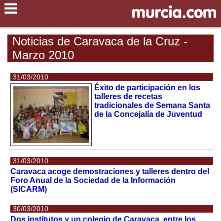
Noticias de Caravaca de la Cruz -
Marzo 2010
31/03/2010
Éxito de participación en los
talleres de recetas
tradicionales de Semana Santa
de la Concejalía de Juventud
31/03/2010
Caravaca acoge demostraciones y talleres dentro del
Foro Anual de la Sociedad de la Información
(SICARM)
30/03/2010
Dos institutos y un colegio de Caravaca, entre los