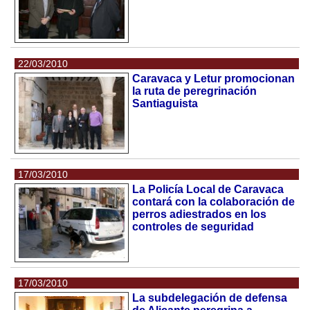
22/03/2010
Caravaca y Letur promocionan
la ruta de peregrinación
Santiaguista
17/03/2010
La Policía Local de Caravaca
contará con la colaboración de
perros adiestrados en los
controles de seguridad
17/03/2010
La subdelegación de defensa