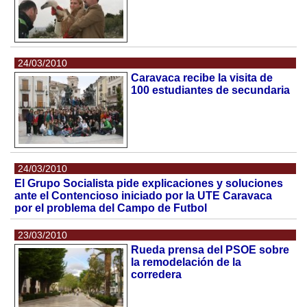
24/03/2010
Caravaca recibe la visita de
100 estudiantes de secundaria
24/03/2010
El Grupo Socialista pide explicaciones y soluciones
ante el Contencioso iniciado por la UTE Caravaca
por el problema del Campo de Futbol
23/03/2010
Rueda prensa del PSOE sobre
la remodelación de la
corredera