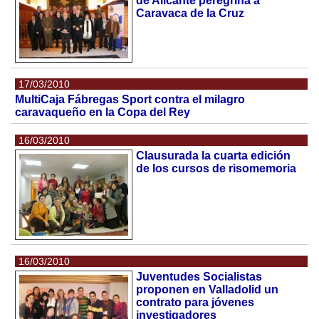
de Alicante peregrina a
Caravaca de la Cruz
17/03/2010
MultiCaja Fábregas Sport contra el milagro
caravaqueño en la Copa del Rey
16/03/2010
Clausurada la cuarta edición
de los cursos de risomemoria
16/03/2010
Juventudes Socialistas
proponen en Valladolid un
contrato para jóvenes
investigadores