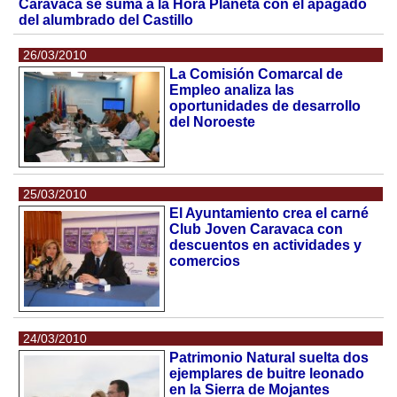
Caravaca se suma a la Hora Planeta con el apagado
del alumbrado del Castillo
26/03/2010
La Comisión Comarcal de
Empleo analiza las
oportunidades de desarrollo
del Noroeste
25/03/2010
El Ayuntamiento crea el carné
Club Joven Caravaca con
descuentos en actividades y
comercios
24/03/2010
Patrimonio Natural suelta dos
ejemplares de buitre leonado
en la Sierra de Mojantes