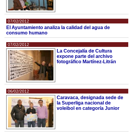
07/02/2012
El Ayuntamiento analiza la calidad del agua de
consumo humano
07/02/2012
La Concejalía de Cultura
expone parte del archivo
fotográfico Martínez-Litrán
06/02/2012
Caravaca, designada sede de
la Superliga nacional de
voleibol en categoría Junior