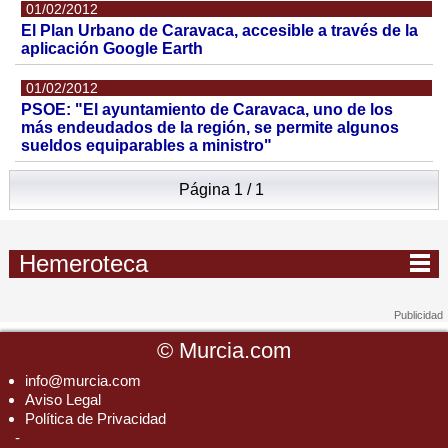
01/02/2012
El Plan Urbano de Caravaca, accesible a través de la
aplicación Google Earth
01/02/2012
PSOE: "El ayuntamiento de Caravaca, uno de los
más endeudados de la región, se permite algunos
sueldos equiparables a ministro"
Página 1 / 1
Hemeroteca
©
Murcia.com
info@murcia.com
Aviso Legal
Política de Privacidad
-