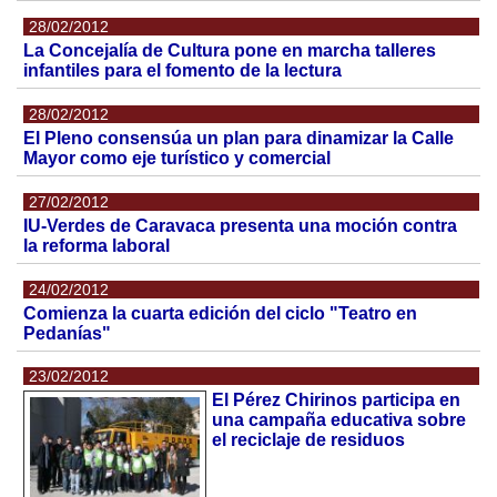
28/02/2012
La Concejalía de Cultura pone en marcha talleres
infantiles para el fomento de la lectura
28/02/2012
El Pleno consensúa un plan para dinamizar la Calle
Mayor como eje turístico y comercial
27/02/2012
IU-Verdes de Caravaca presenta una moción contra
la reforma laboral
24/02/2012
Comienza la cuarta edición del ciclo "Teatro en
Pedanías"
23/02/2012
El Pérez Chirinos participa en
una campaña educativa sobre
el reciclaje de residuos