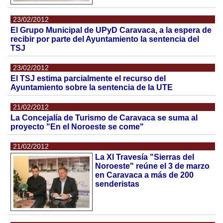
23/02/2012
El Grupo Municipal de UPyD Caravaca, a la espera de
recibir por parte del Ayuntamiento la sentencia del
TSJ
23/02/2012
El TSJ estima parcialmente el recurso del
Ayuntamiento sobre la sentencia de la UTE
21/02/2012
La Concejalía de Turismo de Caravaca se suma al
proyecto "En el Noroeste se come"
21/02/2012
La XI Travesía "Sierras del
Noroeste" reúne el 3 de marzo
en Caravaca a más de 200
senderistas