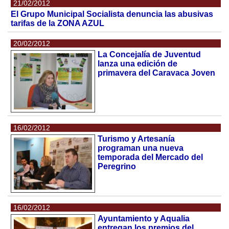
21/02/2012
El Grupo Municipal Socialista denuncia las abusivas
tarifas de la ZONA AZUL
20/02/2012
La Concejalía de Juventud
lanza una edición de
primavera del Caravaca Joven
16/02/2012
Turismo y Artesanía
programan una nueva
temporada del Mercado del
Peregrino
16/02/2012
Ayuntamiento y Aqualia
entregan los premios del