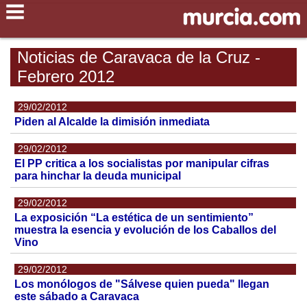
Noticias de Caravaca de la Cruz -
Febrero 2012
29/02/2012
Piden al Alcalde la dimisión inmediata
29/02/2012
El PP critica a los socialistas por manipular cifras
para hinchar la deuda municipal
29/02/2012
La exposición “La estética de un sentimiento”
muestra la esencia y evolución de los Caballos del
Vino
29/02/2012
Los monólogos de "Sálvese quien pueda" llegan
este sábado a Caravaca