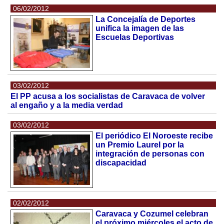
06/02/2012
La Concejalía de Deportes
unifica la imagen de las
Escuelas Deportivas
03/02/2012
El PP acusa a los socialistas de Caravaca de volver
al engaño y a la media verdad
03/02/2012
El periódico El Noroeste recibe
un Premio Laurel por la
integración de personas con
discapacidad
02/02/2012
Caravaca y Cozumel celebran
el próximo miércoles el acto de