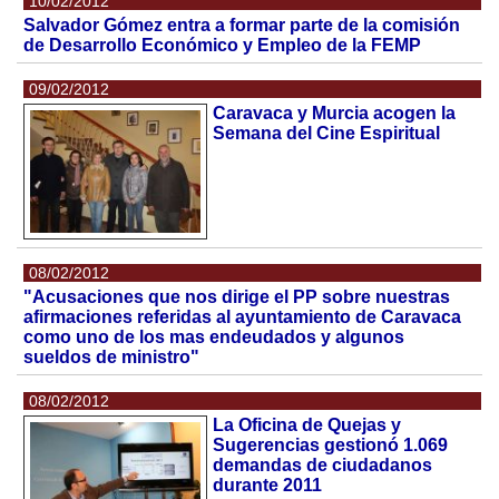
10/02/2012
Salvador Gómez entra a formar parte de la comisión
de Desarrollo Económico y Empleo de la FEMP
09/02/2012
Caravaca y Murcia acogen la
Semana del Cine Espiritual
08/02/2012
"Acusaciones que nos dirige el PP sobre nuestras
afirmaciones referidas al ayuntamiento de Caravaca
como uno de los mas endeudados y algunos
sueldos de ministro"
08/02/2012
La Oficina de Quejas y
Sugerencias gestionó 1.069
demandas de ciudadanos
durante 2011