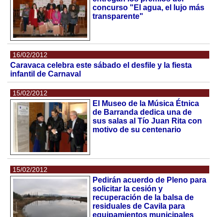
concurso "El agua, el lujo más
transparente"
16/02/2012
Caravaca celebra este sábado el desfile y la fiesta
infantil de Carnaval
15/02/2012
El Museo de la Música Étnica
de Barranda dedica una de
sus salas al Tío Juan Rita con
motivo de su centenario
15/02/2012
Pedirán acuerdo de Pleno para
solicitar la cesión y
recuperación de la balsa de
residuales de Cavila para
equipamientos municipales