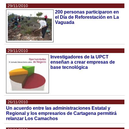
29/11/2010
200 personas participaron en
el Día de Reforestación en La
Vaguada
29/11/2010
Investigadores de la UPCT
enseñan a crear empresas de
base tecnológica
26/11/2010
Un acuerdo entre las administraciones Estatal y
Regional y los empresarios de Cartagena permitirá
relanzar Los Camachos