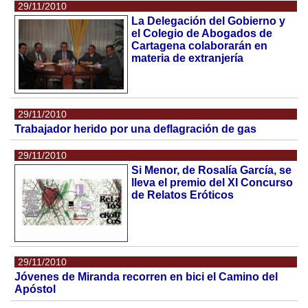
29/11/2010
La Delegación del Gobierno y
el Colegio de Abogados de
Cartagena colaborarán en
materia de extranjería
29/11/2010
Trabajador herido por una deflagración de gas
29/11/2010
Si Menor, de Rosalía García, se
lleva el premio del XI Concurso
de Relatos Eróticos
29/11/2010
Jóvenes de Miranda recorren en bici el Camino del
Apóstol