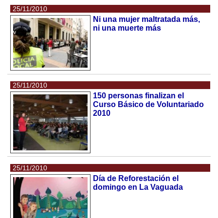
25/11/2010
Ni una mujer maltratada más,
ni una muerte más
25/11/2010
150 personas finalizan el
Curso Básico de Voluntariado
2010
25/11/2010
Día de Reforestación el
domingo en La Vaguada