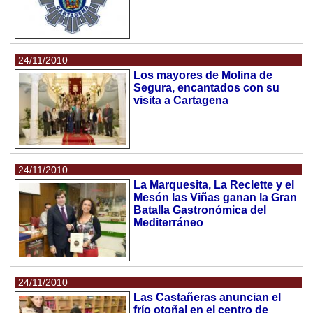
24/11/2010
Los mayores de Molina de
Segura, encantados con su
visita a Cartagena
24/11/2010
La Marquesita, La Reclette y el
Mesón las Viñas ganan la Gran
Batalla Gastronómica del
Mediterráneo
24/11/2010
Las Castañeras anuncian el
frío otoñal en el centro de