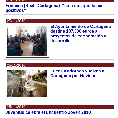
Fonseca (Reale Cartagena): "sólo nos queda ser
positivos"
25/11/2010
El Ayuntamiento de Cartagena
destina 187.308 euros a
proyectos de cooperación al
desarrollo
25/11/2010
Luces y adornos vuelven a
Cartagena por Navidad
25/11/2010
Juventud celebra el Encuentro Joven 2010