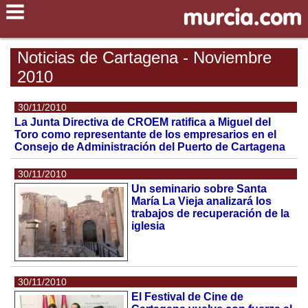
Noticias de Cartagena - Noviembre
2010
30/11/2010
La Junta Directiva de CROEM ratifica a Miguel del
Toro como representante de los empresarios en el
Consejo de Administración del Puerto de Cartagena
30/11/2010
Un seminario sobre Santa
María La Vieja analizará los
trabajos de recuperación de la
iglesia
30/11/2010
El Festival de Cine de