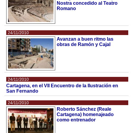
Nostra concedido al Teatro
Romano
24/11/2010
Avanzan a buen ritmo las
obras de Ramón y Cajal
24/11/2010
Cartagena, en el VII Encuentro de la Ilustración en
San Fernando
24/11/2010
Roberto Sánchez (Reale
Cartagena) homenajeado
como entrenador