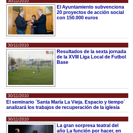
30/11/2010
El Ayuntamiento subvenciona
20 proyectos de acción social
con 150.000 euros
30/11/2010
Resultados de la sexta jornada
de la XVIII Liga Local de Futbol
Base
30/11/2010
El seminario ´Santa María La Vieja. Espacio y tiempo´
analizará los trabajos de recuperación de la iglesia
30/11/2010
La gran sorpresa teatral del
año La función por hacer, en