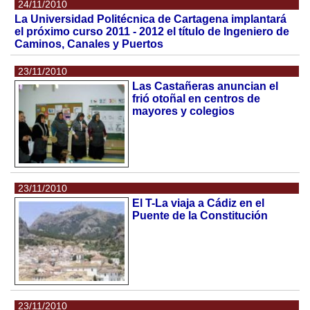
24/11/2010
La Universidad Politécnica de Cartagena implantará
el próximo curso 2011 - 2012 el título de Ingeniero de
Caminos, Canales y Puertos
23/11/2010
Las Castañeras anuncian el
frió otoñal en centros de
mayores y colegios
23/11/2010
El T-La viaja a Cádiz en el
Puente de la Constitución
23/11/2010