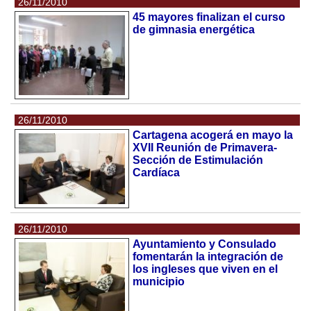
26/11/2010
45 mayores finalizan el curso
de gimnasia energética
26/11/2010
Cartagena acogerá en mayo la
XVII Reunión de Primavera-
Sección de Estimulación
Cardíaca
26/11/2010
Ayuntamiento y Consulado
fomentarán la integración de
los ingleses que viven en el
municipio