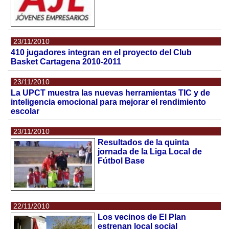
23/11/2010
410 jugadores integran en el proyecto del Club
Basket Cartagena 2010-2011
23/11/2010
La UPCT muestra las nuevas herramientas TIC y de
inteligencia emocional para mejorar el rendimiento
escolar
23/11/2010
Resultados de la quinta
jornada de la Liga Local de
Fútbol Base
22/11/2010
Los vecinos de El Plan
estrenan local social