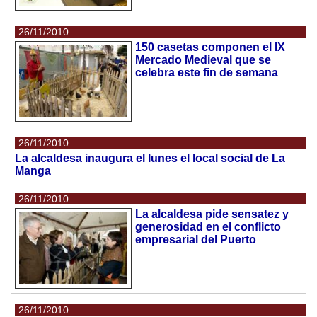
26/11/2010
150 casetas componen el IX
Mercado Medieval que se
celebra este fin de semana
26/11/2010
La alcaldesa inaugura el lunes el local social de La
Manga
26/11/2010
La alcaldesa pide sensatez y
generosidad en el conflicto
empresarial del Puerto
26/11/2010