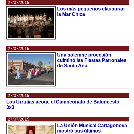
27/07/2015
Los más pequeños clausuran
la Mar Chica
27/07/2015
Una solemne procesión
culminó las Fiestas Patronales
de Santa Ana
27/07/2015
Los Urrutias acoge el Campeonato de Baloncesto
3x3
27/07/2015
La Unión Musical Cartagonova
mostró sus últimos