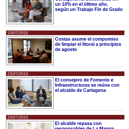
un 10% en el último año,
según un Trabajo Fin de Grado
23/07/2015
Costas asume el compomiso
de limpiar el litoral a principios
de agosto
23/07/2015
El consejero de Fomento e
Infraestructuras se reúne con
el alcalde de Cartagena
23/07/2015
El alcalde repasa con
responsables de La Manga