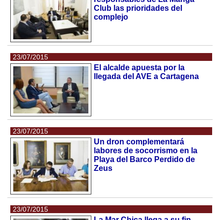
Club las prioridades del
complejo
23/07/2015
El alcalde apuesta por la
llegada del AVE a Cartagena
23/07/2015
Un dron complementará
labores de socorrismo en la
Playa del Barco Perdido de
Zeus
23/07/2015
La Mar Chica llega a su fin