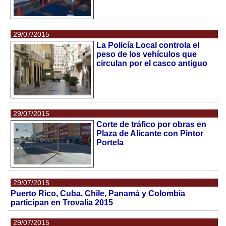
29/07/2015
La Policía Local controla el
peso de los vehículos que
circulan por el casco antiguo
29/07/2015
Corte de tráfico por obras en
Plaza de Alicante con Pintor
Portela
29/07/2015
Puerto Rico, Cuba, Chile, Panamá y Colombia
participan en Trovalia 2015
29/07/2015