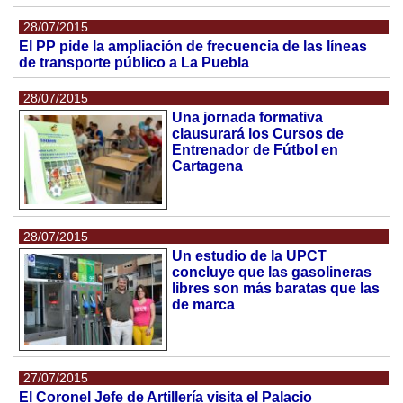
28/07/2015
El PP pide la ampliación de frecuencia de las líneas
de transporte público a La Puebla
28/07/2015
Una jornada formativa
clausurará los Cursos de
Entrenador de Fútbol en
Cartagena
28/07/2015
Un estudio de la UPCT
concluye que las gasolineras
libres son más baratas que las
de marca
27/07/2015
El Coronel Jefe de Artillería visita el Palacio