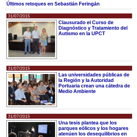
Últimos retoques en Sebastián Feringán
31/07/2015
Clausurado el Curso de
Diagnóstico y Tratamiento del
Autismo en la UPCT
31/07/2015
Las universidades públicas de
la Región y la Autoridad
Portuaria crean una cátedra de
Medio Ambiente
31/07/2015
Una tesis plantea que los
parques eólicos y los hogares
atenúen los desequilibrios en