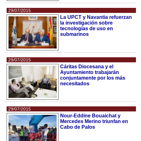
29/07/2015
La UPCT y Navantia refuerzan
la investigación sobre
tecnologías de uso en
submarinos
29/07/2015
Cáritas Diocesana y el
Ayuntamiento trabajarán
conjuntamente por los más
necesitados
29/07/2015
Nour-Eddine Bouaichat y
Mercedes Merino triunfan en
Cabo de Palos