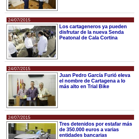
24/07/2015
Los cartageneros ya pueden
disfrutar de la nueva Senda
Peatonal de Cala Cortina
24/07/2015
Juan Pedro García Furió eleva
el nombre de Cartagena a lo
más alto en Trial Bike
24/07/2015
Tres detenidos por estafar más
de 350.000 euros a varias
entidades bancarias