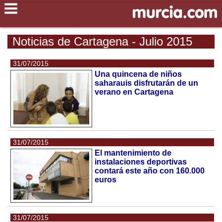
Noticias de Cartagena - Julio 2015
31/07/2015
Una quincena de niños
saharauis disfrutarán de un
verano en Cartagena
31/07/2015
El mantenimiento de
instalaciones deportivas
contará este año con 160.000
euros
31/07/2015