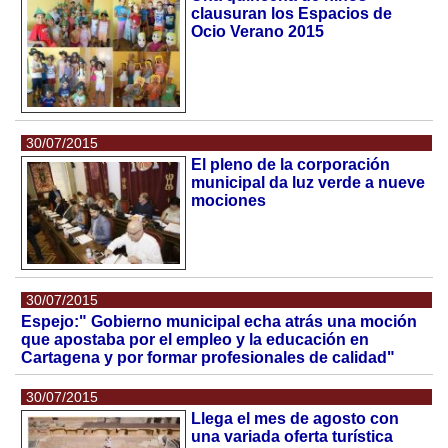
clausuran los Espacios de
Ocio Verano 2015
30/07/2015
El pleno de la corporación
municipal da luz verde a nueve
mociones
30/07/2015
Espejo:" Gobierno municipal echa atrás una moción
que apostaba por el empleo y la educación en
Cartagena y por formar profesionales de calidad"
30/07/2015
Llega el mes de agosto con
una variada oferta turística