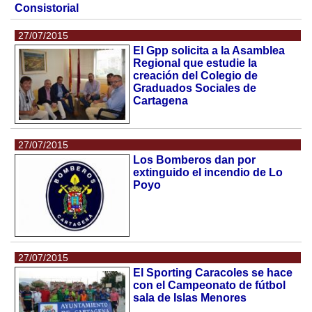
Consistorial
27/07/2015
El Gpp solicita a la Asamblea
Regional que estudie la
creación del Colegio de
Graduados Sociales de
Cartagena
27/07/2015
Los Bomberos dan por
extinguido el incendio de Lo
Poyo
27/07/2015
El Sporting Caracoles se hace
con el Campeonato de fútbol
sala de Islas Menores