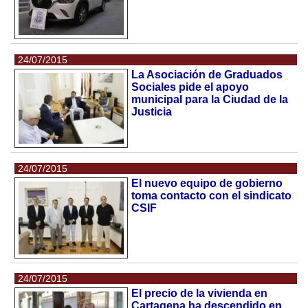
24/07/2015
La Asociación de Graduados
Sociales pide el apoyo
municipal para la Ciudad de la
Justicia
24/07/2015
El nuevo equipo de gobierno
toma contacto con el sindicato
CSIF
24/07/2015
El precio de la vivienda en
Cartagena ha descendido en