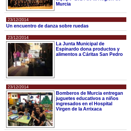
Murcia
23/12/2014
Un encuentro de danza sobre ruedas
23/12/2014
La Junta Municipal de
Espinardo dona productos y
alimentos a Cáritas San Pedro
23/12/2014
Bomberos de Murcia entregan
juguetes educativos a niños
ingresados en el Hospital
Virgen de la Arrixaca