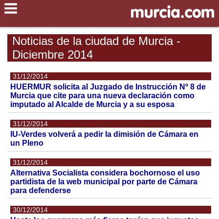
Noticias de la ciudad de Murcia -
Diciembre 2014
31/12/2014
HUERMUR solicita al Juzgado de Instrucción Nº 8 de
Murcia que cite para una nueva declaración como
imputado al Alcalde de Murcia y a su esposa
31/12/2014
IU-Verdes volverá a pedir la dimisión de Cámara en
un Pleno
31/12/2014
Alternativa Socialista considera bochornoso el uso
partidista de la web municipal por parte de Cámara
para defenderse
30/12/2014