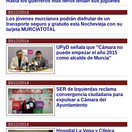
Hasta los guerreros más fieros tenían sus juguetes
30/12/2014
Los jóvenes murcianos podrán disfrutar de un
transporte seguro y gratuito esta Nochevieja con su
tarjeta MURCIATOTAL
30/12/2014
UPyD señala que "Cámara no
puede empezar el año 2015
como alcalde de Murcia"
30/12/2014
SER de Izquierdas reclama
convergencia ciudadana para
expulsar a Cámara del
Ayuntamiento
30/12/2014
Hospital La Vega y Clínica