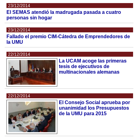
23/12/2014
El SEMAS atendió la madrugada pasada a cuatro
personas sin hogar
23/12/2014
Fallado el premio CIM-Cátedra de Emprendedores de
la UMU
22/12/2014
La UCAM acoge las primeras
tesis de ejecutivos de
multinacionales alemanas
22/12/2014
El Consejo Social aprueba por
unanimidad los Presupuestos
de la UMU para 2015