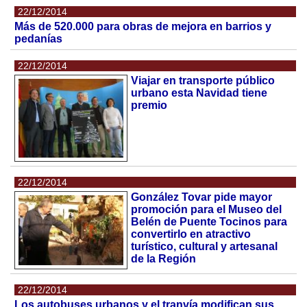
22/12/2014
Más de 520.000 para obras de mejora en barrios y
pedanías
22/12/2014
Viajar en transporte público
urbano esta Navidad tiene
premio
22/12/2014
González Tovar pide mayor
promoción para el Museo del
Belén de Puente Tocinos para
convertirlo en atractivo
turístico, cultural y artesanal
de la Región
22/12/2014
Los autobuses urbanos y el tranvía modifican sus