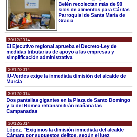
Belén recolectan más de 90
kilos de alimentos para Cáritas
Parroquial de Santa María de
Gracia
30/12/2014
El Ejecutivo regional aprueba el Decreto-Ley de
medidas tributarias de apoyo a las empresas y
simplificación administrativa
30/12/2014
IU-Verdes exige la inmediata dimisión del alcalde de
Murcia
30/12/2014
Dos pantallas gigantes en la Plaza de Santo Domingo
y la del Romea retransmitirán mañana las
Campanadas
30/12/2014
López: "Exigimos la dimisión inmediata del alcalde
Cámara por supuestos delitos, según el juez