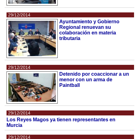
29/12/2014
Ayuntamiento y Gobierno
Regional renuevan su
colaboración en materia
tributaria
29/12/2014
Detenido por coaccionar a un
menor con un arma de
Paintball
29/12/2014
Los Reyes Magos ya tienen representantes en
Murcia
29/12/2014