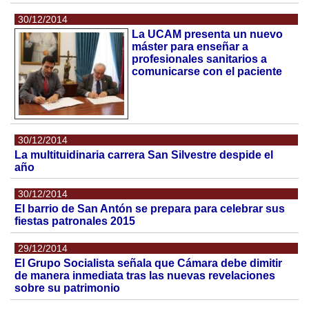
30/12/2014
La UCAM presenta un nuevo
máster para enseñar a
profesionales sanitarios a
comunicarse con el paciente
30/12/2014
La multituidinaria carrera San Silvestre despide el
año
30/12/2014
El barrio de San Antón se prepara para celebrar sus
fiestas patronales 2015
29/12/2014
El Grupo Socialista señala que Cámara debe dimitir
de manera inmediata tras las nuevas revelaciones
sobre su patrimonio