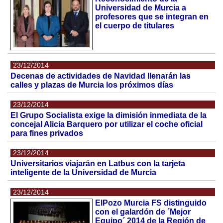
Universidad de Murcia a
profesores que se integran en
el cuerpo de titulares
23/12/2014
Decenas de actividades de Navidad llenarán las
calles y plazas de Murcia los próximos días
23/12/2014
El Grupo Socialista exige la dimisión inmediata de la
concejal Alicia Barquero por utilizar el coche oficial
para fines privados
23/12/2014
Universitarios viajarán en Latbus con la tarjeta
inteligente de la Universidad de Murcia
23/12/2014
ElPozo Murcia FS distinguido
con el galardón de ´Mejor
Equipo´ 2014 de la Región de