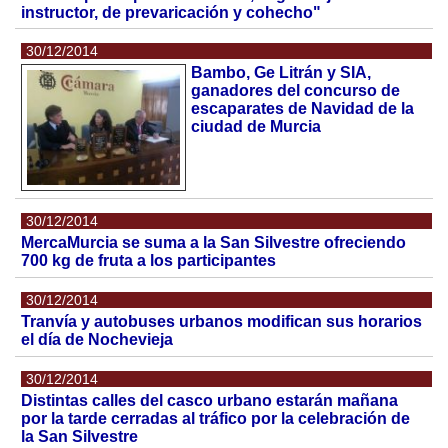
instructor, de prevaricación y cohecho"
30/12/2014
Bambo, Ge Litrán y SIA,
ganadores del concurso de
escaparates de Navidad de la
ciudad de Murcia
30/12/2014
MercaMurcia se suma a la San Silvestre ofreciendo
700 kg de fruta a los participantes
30/12/2014
Tranvía y autobuses urbanos modifican sus horarios
el día de Nochevieja
30/12/2014
Distintas calles del casco urbano estarán mañana
por la tarde cerradas al tráfico por la celebración de
la San Silvestre