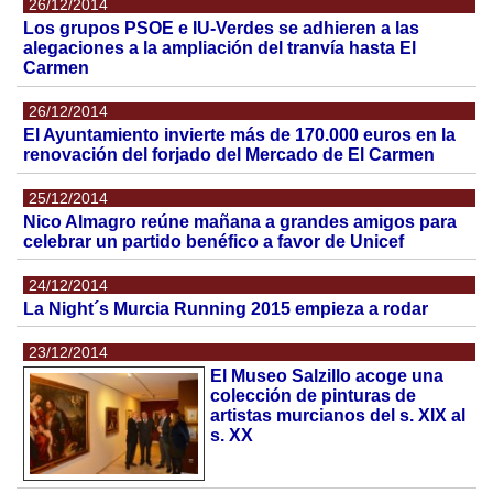
26/12/2014
Los grupos PSOE e IU-Verdes se adhieren a las
alegaciones a la ampliación del tranvía hasta El
Carmen
26/12/2014
El Ayuntamiento invierte más de 170.000 euros en la
renovación del forjado del Mercado de El Carmen
25/12/2014
Nico Almagro reúne mañana a grandes amigos para
celebrar un partido benéfico a favor de Unicef
24/12/2014
La Night´s Murcia Running 2015 empieza a rodar
23/12/2014
El Museo Salzillo acoge una
colección de pinturas de
artistas murcianos del s. XIX al
s. XX