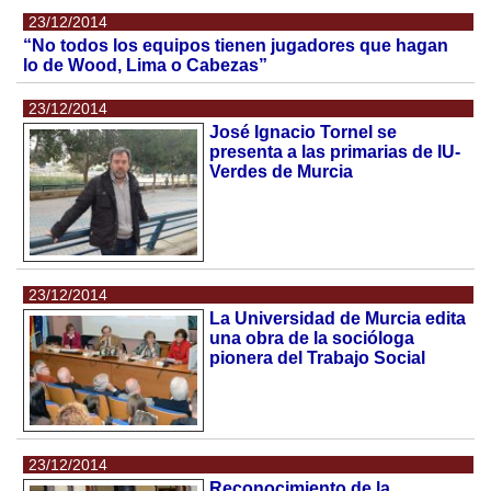
23/12/2014
“No todos los equipos tienen jugadores que hagan
lo de Wood, Lima o Cabezas”
23/12/2014
José Ignacio Tornel se
presenta a las primarias de IU-
Verdes de Murcia
23/12/2014
La Universidad de Murcia edita
una obra de la socióloga
pionera del Trabajo Social
23/12/2014
Reconocimiento de la