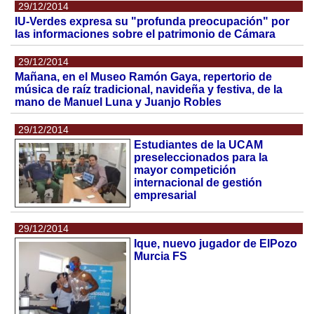
29/12/2014
IU-Verdes expresa su "profunda preocupación" por
las informaciones sobre el patrimonio de Cámara
29/12/2014
Mañana, en el Museo Ramón Gaya, repertorio de
música de raíz tradicional, navideña y festiva, de la
mano de Manuel Luna y Juanjo Robles
29/12/2014
Estudiantes de la UCAM
preseleccionados para la
mayor competición
internacional de gestión
empresarial
29/12/2014
Ique, nuevo jugador de ElPozo
Murcia FS