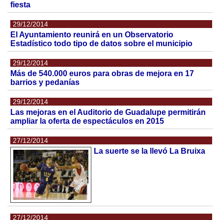
fiesta
29/12/2014
El Ayuntamiento reunirá en un Observatorio
Estadístico todo tipo de datos sobre el municipio
29/12/2014
Más de 540.000 euros para obras de mejora en 17
barrios y pedanías
29/12/2014
Las mejoras en el Auditorio de Guadalupe permitirán
ampliar la oferta de espectáculos en 2015
27/12/2014
La suerte se la llevó La Bruixa
27/12/2014