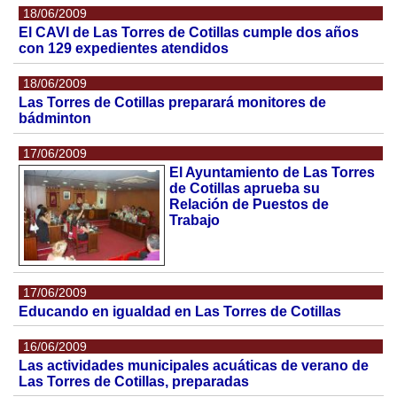
18/06/2009
El CAVI de Las Torres de Cotillas cumple dos años
con 129 expedientes atendidos
18/06/2009
Las Torres de Cotillas preparará monitores de
bádminton
17/06/2009
El Ayuntamiento de Las Torres
de Cotillas aprueba su
Relación de Puestos de
Trabajo
17/06/2009
Educando en igualdad en Las Torres de Cotillas
16/06/2009
Las actividades municipales acuáticas de verano de
Las Torres de Cotillas, preparadas