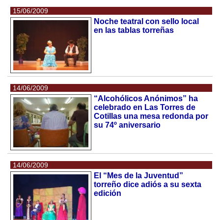
15/06/2009
Noche teatral con sello local
en las tablas torreñas
14/06/2009
“Alcohólicos Anónimos” ha
celebrado en Las Torres de
Cotillas una mesa redonda por
su 74º aniversario
14/06/2009
El “Mes de la Juventud”
torreño dice adiós a su sexta
edición