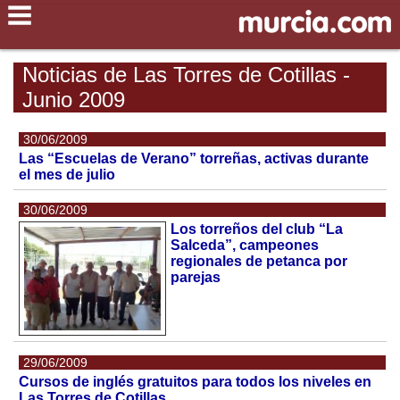
Noticias de Las Torres de Cotillas -
Junio 2009
30/06/2009
Las “Escuelas de Verano” torreñas, activas durante
el mes de julio
30/06/2009
Los torreños del club “La
Salceda”, campeones
regionales de petanca por
parejas
29/06/2009
Cursos de inglés gratuitos para todos los niveles en
Las Torres de Cotillas