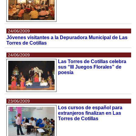
24/06/2009
Jóvenes visitantes a la Depuradora Municipal de Las
Torres de Cotillas
24/06/2009
Las Torres de Cotillas celebra
sus “III Juegos Florales” de
poesía
23/06/2009
Los cursos de español para
extranjeros finalizan en Las
Torres de Cotillas