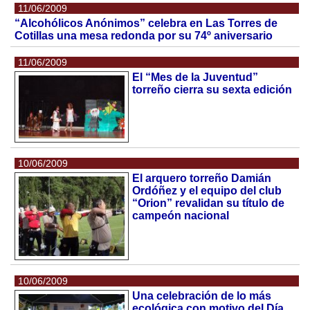
11/06/2009
“Alcohólicos Anónimos” celebra en Las Torres de
Cotillas una mesa redonda por su 74º aniversario
11/06/2009
El “Mes de la Juventud”
torreño cierra su sexta edición
10/06/2009
El arquero torreño Damián
Ordóñez y el equipo del club
“Orion” revalidan su título de
campeón nacional
10/06/2009
Una celebración de lo más
ecológica con motivo del Día