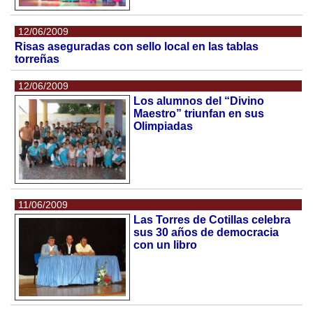
12/06/2009
Risas aseguradas con sello local en las tablas
torreñas
12/06/2009
Los alumnos del “Divino
Maestro” triunfan en sus
Olimpiadas
11/06/2009
Las Torres de Cotillas celebra
sus 30 años de democracia
con un libro