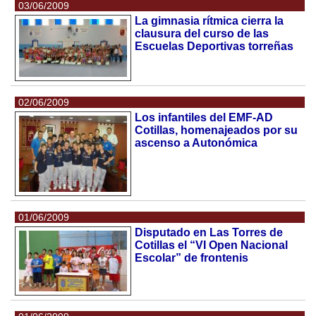
03/06/2009
La gimnasia rítmica cierra la
clausura del curso de las
Escuelas Deportivas torreñas
02/06/2009
Los infantiles del EMF-AD
Cotillas, homenajeados por su
ascenso a Autonómica
01/06/2009
Disputado en Las Torres de
Cotillas el “VI Open Nacional
Escolar” de frontenis