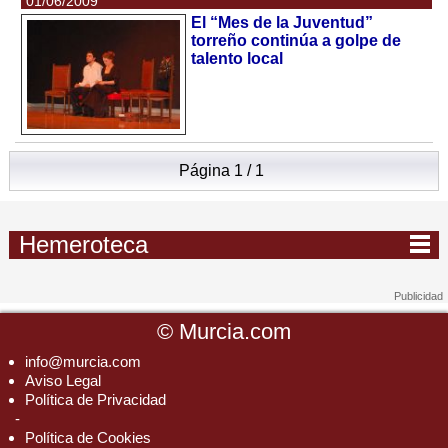
01/06/2009
El “Mes de la Juventud”
torreño continúa a golpe de
talento local
Página 1 / 1
Hemeroteca
©
Murcia.com
info@murcia.com
Aviso Legal
Política de Privacidad
-
Política de Cookies