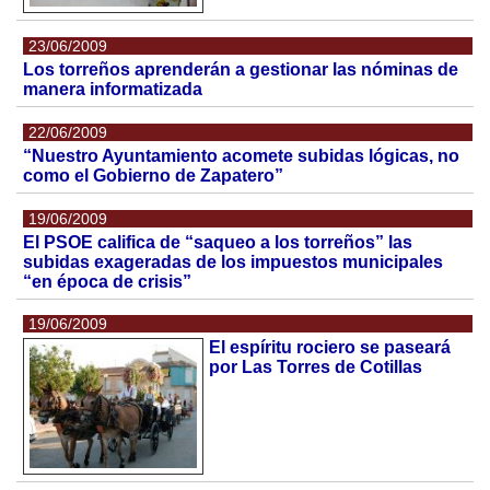
23/06/2009
Los torreños aprenderán a gestionar las nóminas de
manera informatizada
22/06/2009
“Nuestro Ayuntamiento acomete subidas lógicas, no
como el Gobierno de Zapatero”
19/06/2009
El PSOE califica de “saqueo a los torreños” las
subidas exageradas de los impuestos municipales
“en época de crisis”
19/06/2009
El espíritu rociero se paseará
por Las Torres de Cotillas