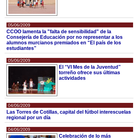
05/06/2009
CCOO lamenta la "falta de sensibilidad" de la
Consejería de Educación por no representar a los
alumnos murcianos premiados en “El país de los
estudiantes”
05/06/2009
El “VI Mes de la Juventud”
torreño ofrece sus últimas
actividades
04/06/2009
Las Torres de Cotillas, capital del fútbol interescuelas
regional por un día
04/06/2009
Celebración de lo más