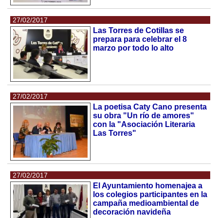
27/02/2017
Las Torres de Cotillas se
prepara para celebrar el 8
marzo por todo lo alto
27/02/2017
La poetisa Caty Cano presenta
su obra "Un río de amores"
con la "Asociación Literaria
Las Torres"
27/02/2017
El Ayuntamiento homenajea a
los colegios participantes en la
campaña medioambiental de
decoración navideña