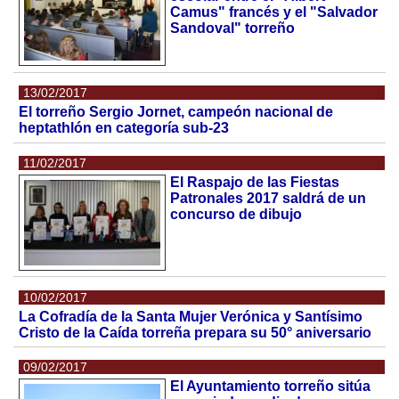
Camus" francés y el "Salvador
Sandoval" torreño
13/02/2017
El torreño Sergio Jornet, campeón nacional de
heptathlón en categoría sub-23
11/02/2017
El Raspajo de las Fiestas
Patronales 2017 saldrá de un
concurso de dibujo
10/02/2017
La Cofradía de la Santa Mujer Verónica y Santísimo
Cristo de la Caída torreña prepara su 50° aniversario
09/02/2017
El Ayuntamiento torreño sitúa