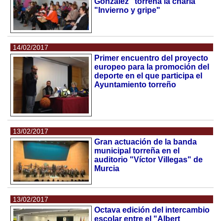
González" torreña la charla
"Invierno y gripe"
14/02/2017
Primer encuentro del proyecto
europeo para la promoción del
deporte en el que participa el
Ayuntamiento torreño
13/02/2017
Gran actuación de la banda
municipal torreña en el
auditorio "Víctor Villegas" de
Murcia
13/02/2017
Octava edición del intercambio
escolar entre el "Albert