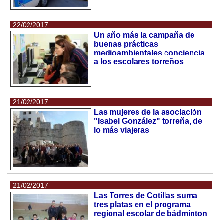
22/02/2017
Un año más la campaña de
buenas prácticas
medioambientales conciencia
a los escolares torreños
21/02/2017
Las mujeres de la asociación
"Isabel González" torreña, de
lo más viajeras
21/02/2017
Las Torres de Cotillas suma
tres platas en el programa
regional escolar de bádminton