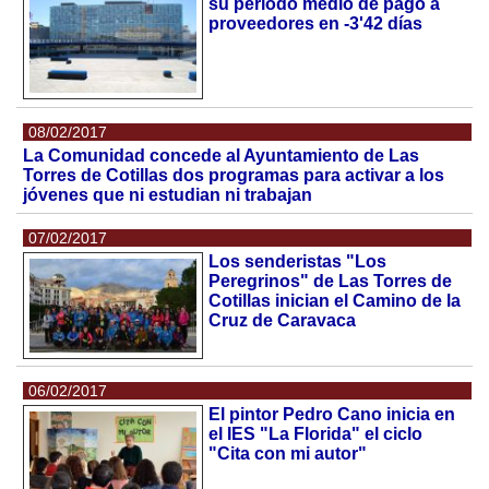
su periodo medio de pago a
proveedores en -3'42 días
08/02/2017
La Comunidad concede al Ayuntamiento de Las
Torres de Cotillas dos programas para activar a los
jóvenes que ni estudian ni trabajan
07/02/2017
Los senderistas "Los
Peregrinos" de Las Torres de
Cotillas inician el Camino de la
Cruz de Caravaca
06/02/2017
El pintor Pedro Cano inicia en
el IES "La Florida" el ciclo
"Cita con mi autor"