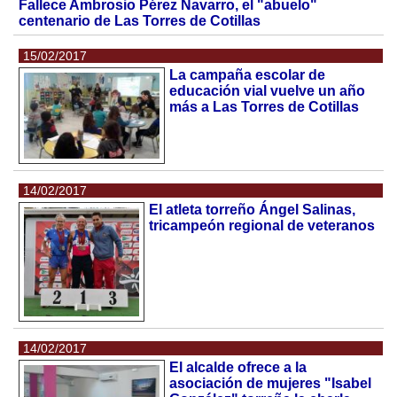
Fallece Ambrosio Pérez Navarro, el "abuelo"
centenario de Las Torres de Cotillas
15/02/2017
La campaña escolar de
educación vial vuelve un año
más a Las Torres de Cotillas
14/02/2017
El atleta torreño Ángel Salinas,
tricampeón regional de veteranos
14/02/2017
El alcalde ofrece a la
asociación de mujeres "Isabel