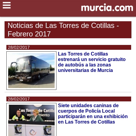
Noticias de Las Torres de Cotillas -
Febrero 2017
28/02/2017
Las Torres de Cotillas
estrenará un servicio gratuito
de autobús a las zonas
universitarias de Murcia
28/02/2017
Siete unidades caninas de
cuerpos de Policía Local
participarán en una exhibición
en Las Torres de Cotillas