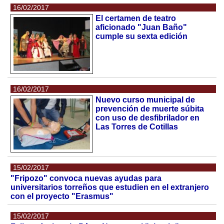
16/02/2017
El certamen de teatro
aficionado "Juan Baño"
cumple su sexta edición
16/02/2017
Nuevo curso municipal de
prevención de muerte súbita
con uso de desfibrilador en
Las Torres de Cotillas
15/02/2017
"Fripozo" convoca nuevas ayudas para
universitarios torreños que estudien en el extranjero
con el proyecto "Erasmus"
15/02/2017