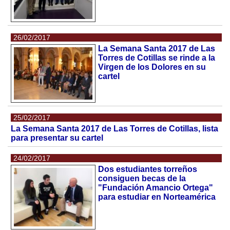
26/02/2017
La Semana Santa 2017 de Las
Torres de Cotillas se rinde a la
Virgen de los Dolores en su
cartel
25/02/2017
La Semana Santa 2017 de Las Torres de Cotillas, lista
para presentar su cartel
24/02/2017
Dos estudiantes torreños
consiguen becas de la
"Fundación Amancio Ortega"
para estudiar en Norteamérica