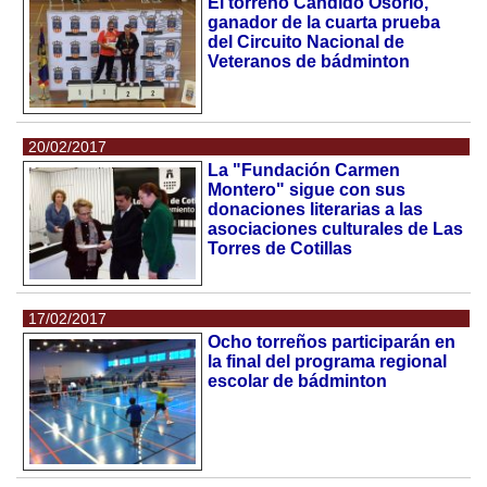
El torreño Cándido Osorio,
ganador de la cuarta prueba
del Circuito Nacional de
Veteranos de bádminton
20/02/2017
La "Fundación Carmen
Montero" sigue con sus
donaciones literarias a las
asociaciones culturales de Las
Torres de Cotillas
17/02/2017
Ocho torreños participarán en
la final del programa regional
escolar de bádminton