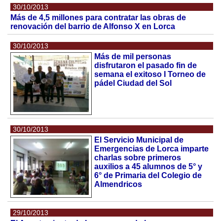
30/10/2013
Más de 4,5 millones para contratar las obras de
renovación del barrio de Alfonso X en Lorca
30/10/2013
Más de mil personas
disfrutaron el pasado fin de
semana el exitoso I Torneo de
pádel Ciudad del Sol
30/10/2013
El Servicio Municipal de
Emergencias de Lorca imparte
charlas sobre primeros
auxilios a 45 alumnos de 5° y
6° de Primaria del Colegio de
Almendricos
29/10/2013