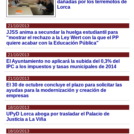
dañadas por los terremotos de
Lorca
21/10/2013
JJSS anima a secundar la huelga estudiantil para
"mostrar el rechazo a la Ley Wert con la que el PP
quiere acabar con la Educación Pública"
21/10/2013
El Ayuntamiento no aplicará la subida del 0,3% del
IPC a los impuestos y tasas municipales de 2014
21/10/2013
El 30 de octubre concluye el plazo para solicitar las
ayudas para la modernización y creación de
empresas
18/10/2013
UPyD Lorca aboga por trasladar el Palacio de
Justicia a La Viña
18/10/2013