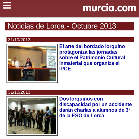
Noticias de Lorca - Octubre 2013
31/10/2013
El arte del bordado lorquino
protagoniza las jornadas
sobre el Patrimonio Cultural
Inmaterial que organiza el
IPCE
31/10/2013
Dos lorquinos con
discapacidad por un accidente
darán charlas a alumnos de 3°
de la ESO de Lorca