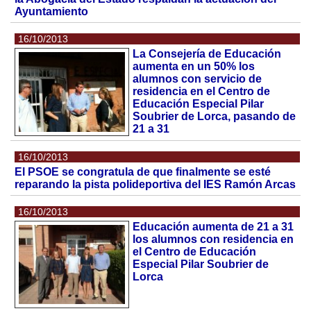
Ayuntamiento
16/10/2013
La Consejería de Educación
aumenta en un 50% los
alumnos con servicio de
residencia en el Centro de
Educación Especial Pilar
Soubrier de Lorca, pasando de
21 a 31
16/10/2013
El PSOE se congratula de que finalmente se esté
reparando la pista polideportiva del IES Ramón Arcas
16/10/2013
Educación aumenta de 21 a 31
los alumnos con residencia en
el Centro de Educación
Especial Pilar Soubrier de
Lorca