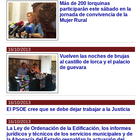
Más de 200 lorquinas
participarán este sábado en la
jornada de convivencia de la
Mujer Rural
16/10/2013
Vuelven las noches de brujas
al castillo de lorca y el palacio
de guevara
16/10/2013
El PSOE cree que se debe dejar trabajar a la Justicia
16/10/2013
La Ley de Ordenación de la Edificación, los informes
jurídicos y técnicos de los servicios municipales y de
la Abogacía del Estado respaldan la actuación del