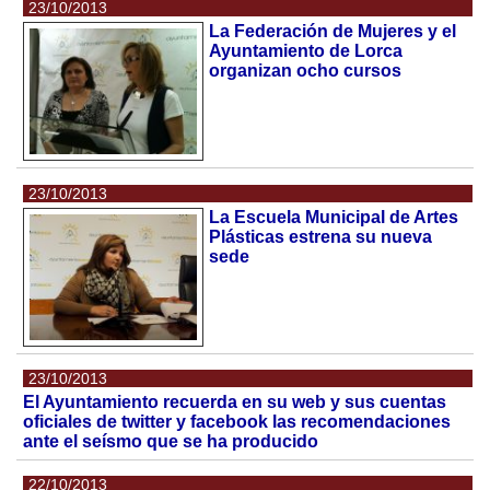
23/10/2013
La Federación de Mujeres y el
Ayuntamiento de Lorca
organizan ocho cursos
23/10/2013
La Escuela Municipal de Artes
Plásticas estrena su nueva
sede
23/10/2013
El Ayuntamiento recuerda en su web y sus cuentas
oficiales de twitter y facebook las recomendaciones
ante el seísmo que se ha producido
22/10/2013