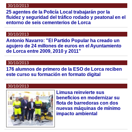
30/10/2013
25 agentes de la Policía Local trabajarán por la
fluidez y seguridad del tráfico rodado y peatonal en el
entorno de seis cementerios de Lorca
30/10/2013
Antonio Navarro: "El Partido Popular ha creado un
agujero de 24 millones de euros en el Ayuntamiento
de Lorca entre 2009, 2010 y 2011"
30/10/2013
176 alumnos de primero de la ESO de Lorca reciben
este curso su formación en formato digital
30/10/2013
Limusa reinvierte sus
beneficios en modernizar su
flota de barredoras con dos
nuevas máquinas de mínimo
impacto ambiental