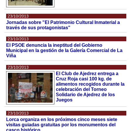
23/10/2013
Jornadas sobre "El Patrimonio Cultural Inmaterial a
través de sus protagonistas"
23/10/2013
El PSOE denuncia la ineptitud del Gobierno
Municipal en la gestión de la Galería Comercial de La
Viña
23/10/2013
El Club de Ajedrez entrega a
Cruz Roja casi 100 kg. de
alimentos recogidos durante la
celebración del Torneo
Solidario de Ajedrez de los
Juegos
23/10/2013
Lorca organiza en los próximos cinco meses siete
visitas guiadas gratuitas por los monumentos del
casco histórico