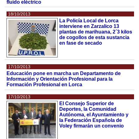
fluido eléctrico
18/10/2013
La Policía Local de Lorca
interviene en Zarzalico 13
plantas de marihuana, 2´3 kilos
de cogollos de esta sustancia
en fase de secado
17/10/2013
Educación pone en marcha un Departamento de
Información y Orientación Profesional para la
Formación Profesional en Lorca
17/10/2013
El Consejo Superior de
Deportes, la Comunidad
Autónoma, el Ayuntamiento y
la Federación Española de
Voley firmarán un convenio