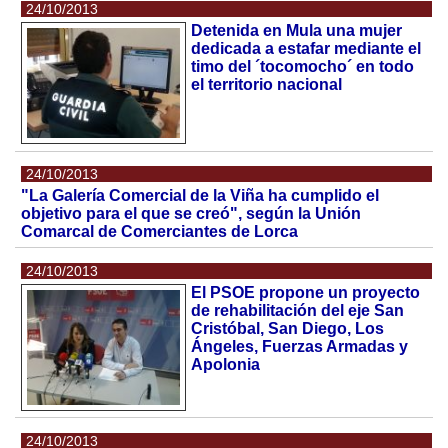
24/10/2013
Detenida en Mula una mujer
dedicada a estafar mediante el
timo del ´tocomocho´ en todo
el territorio nacional
24/10/2013
"La Galería Comercial de la Viña ha cumplido el
objetivo para el que se creó", según la Unión
Comarcal de Comerciantes de Lorca
24/10/2013
El PSOE propone un proyecto
de rehabilitación del eje San
Cristóbal, San Diego, Los
Ángeles, Fuerzas Armadas y
Apolonia
24/10/2013