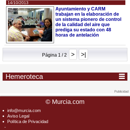
14/10/2013
Ayuntamiento y CARM
trabajan en la elaboración de
un sistema pionero de control
de la calidad del aire que
prediga su estado con 48
horas de antelación
>
>|
Página 1 / 2
Hemeroteca
©
Murcia.com
info@murcia.com
Aviso Legal
Política de Privacidad
-