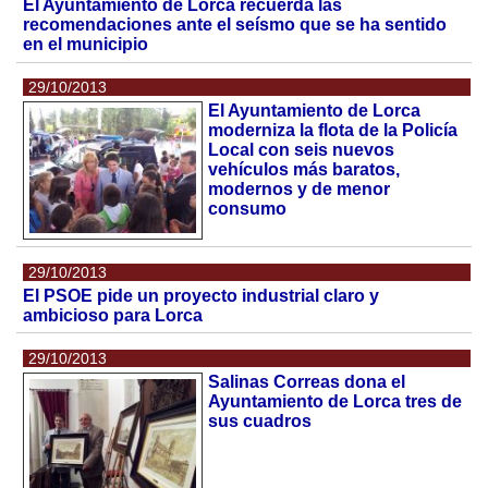
El Ayuntamiento de Lorca recuerda las
recomendaciones ante el seísmo que se ha sentido
en el municipio
29/10/2013
El Ayuntamiento de Lorca
moderniza la flota de la Policía
Local con seis nuevos
vehículos más baratos,
modernos y de menor
consumo
29/10/2013
El PSOE pide un proyecto industrial claro y
ambicioso para Lorca
29/10/2013
Salinas Correas dona el
Ayuntamiento de Lorca tres de
sus cuadros