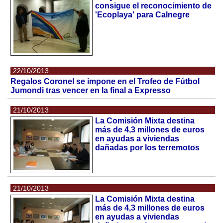
consigue el reconocimiento de
'Ecoplaya' para Calnegre
22/10/2013
Regalos Coronel se impone en el Trofeo de Fútbol
Jumondi tras vencer en la final a Expresso
21/10/2013
La Comisión Mixta destina
más de 4,3 millones de euros
en ayudas a viviendas
dañadas por los terremotos
21/10/2013
La Comisión Mixta destina
más de 4,3 millones de euros
en ayudas a viviendas