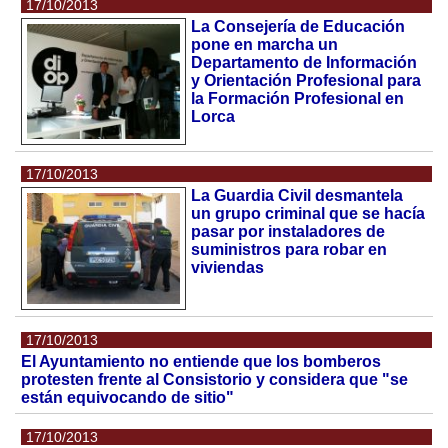
17/10/2013
La Consejería de Educación
pone en marcha un
Departamento de Información
y Orientación Profesional para
la Formación Profesional en
Lorca
17/10/2013
La Guardia Civil desmantela
un grupo criminal que se hacía
pasar por instaladores de
suministros para robar en
viviendas
17/10/2013
El Ayuntamiento no entiende que los bomberos
protesten frente al Consistorio y considera que "se
están equivocando de sitio"
17/10/2013