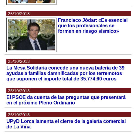
25/10/2013
Francisco Jódar: «Es esencial
que los profesionales se
formen en riesgo sísmico»
25/10/2013
La Mesa Solidaria concede una nueva batería de 39
ayudas a familias damnificadas por los terremotos
que suponen el importe total de 35.774,60 euros
25/10/2013
El PSOE da cuenta de las preguntas que presentará
en el próximo Pleno Ordinario
25/10/2013
UPyD Lorca lamenta el cierre de la galería comercial
de La Viña