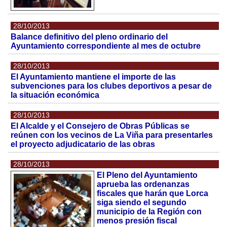
28/10/2013
Balance definitivo del pleno ordinario del
Ayuntamiento correspondiente al mes de octubre
28/10/2013
El Ayuntamiento mantiene el importe de las
subvenciones para los clubes deportivos a pesar de
la situación económica
28/10/2013
El Alcalde y el Consejero de Obras Públicas se
reúnen con los vecinos de La Viña para presentarles
el proyecto adjudicatario de las obras
28/10/2013
El Pleno del Ayuntamiento
aprueba las ordenanzas
fiscales que harán que Lorca
siga siendo el segundo
municipio de la Región con
menos presión fiscal