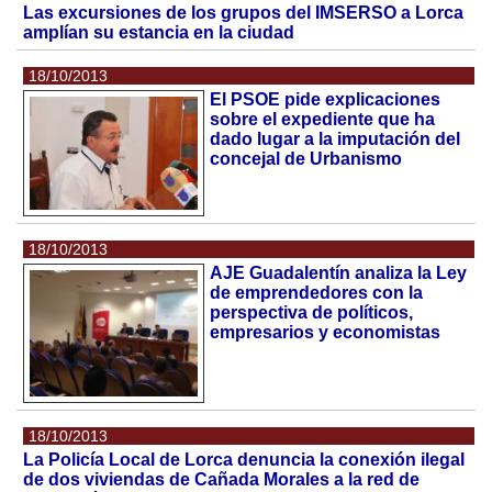
Las excursiones de los grupos del IMSERSO a Lorca
amplían su estancia en la ciudad
18/10/2013
El PSOE pide explicaciones
sobre el expediente que ha
dado lugar a la imputación del
concejal de Urbanismo
18/10/2013
AJE Guadalentín analiza la Ley
de emprendedores con la
perspectiva de políticos,
empresarios y economistas
18/10/2013
La Policía Local de Lorca denuncia la conexión ilegal
de dos viviendas de Cañada Morales a la red de