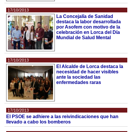
17/10/2013
La Concejalía de Sanidad
destaca la labor desarrollada
por Asofem con motivo de la
celebración en Lorca del Día
Mundial de Salud Mental
17/10/2013
El Alcalde de Lorca destaca la
necesidad de hacer visibles
ante la sociedad las
enfermedades raras
17/10/2013
El PSOE se adhiere a las reivindicaciones que han
llevado a cabo los bomberos