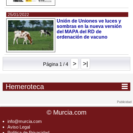
25/01/2022
Unión de Uniones ve luces y
sombras en la nueva versión
del MAPA del RD de
ordenación de vacuno
>
>|
Página 1 / 4
Hemeroteca
©
Murcia.com
info@murcia.com
Aviso Legal
Política de Privacidad