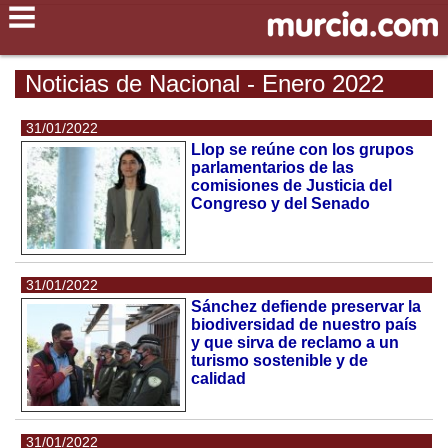
Noticias de Nacional - Enero 2022
31/01/2022
Llop se reúne con los grupos
parlamentarios de las
comisiones de Justicia del
Congreso y del Senado
31/01/2022
Sánchez defiende preservar la
biodiversidad de nuestro país
y que sirva de reclamo a un
turismo sostenible y de
calidad
31/01/2022