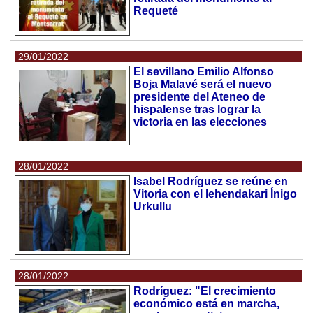
Requeté
29/01/2022
El sevillano Emilio Alfonso
Boja Malavé será el nuevo
presidente del Ateneo de
hispalense tras lograr la
victoria en las elecciones
28/01/2022
Isabel Rodríguez se reúne en
Vitoria con el lehendakari Ínigo
Urkullu
28/01/2022
Rodríguez: "El crecimiento
económico está en marcha,