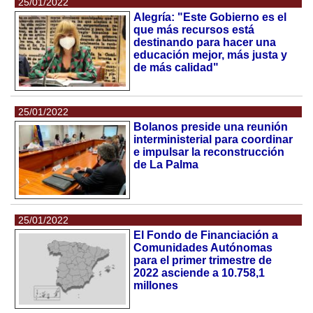
25/01/2022
Alegría: "Este Gobierno es el
que más recursos está
destinando para hacer una
educación mejor, más justa y
de más calidad"
25/01/2022
Bolanos preside una reunión
interministerial para coordinar
e impulsar la reconstrucción
de La Palma
25/01/2022
El Fondo de Financiación a
Comunidades Autónomas
para el primer trimestre de
2022 asciende a 10.758,1
millones