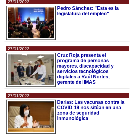
27/01/2022
Pedro Sánchez: "Esta es la
legislatura del empleo"
27/01/2022
Cruz Roja presenta el
programa de personas
mayores, discapacidad y
servicios tecnológicos
digitales a Raúl Nortes,
gerente del IMAS
27/01/2022
Darias: Las vacunas contra la
COVID-19 nos sitúan en una
zona de seguridad
inmunológica