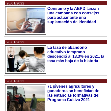
28/01/2022
Consumo y la AEPD lanzan
una campana con consejos
para actuar ante una
suplantación de identidad
28/01/2022
La tasa de abandono
educativo temprano
descendió al 13,3% en 2021, la
tasa más baja de la historia
28/01/2022
71 jóvenes agricultores y
ganaderos se benefician de
las estancias formativas del
Programa Cultiva 2021