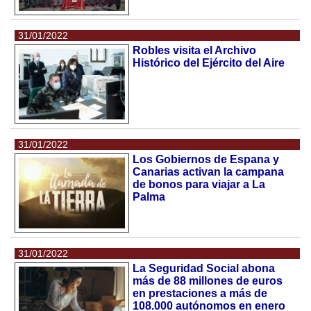
31/01/2022
Robles visita el Archivo
Histórico del Ejército del Aire
31/01/2022
Los Gobiernos de Espana y
Canarias activan la campana
de bonos para viajar a La
Palma
31/01/2022
La Seguridad Social abona
más de 88 millones de euros
en prestaciones a más de
108.000 autónomos en enero