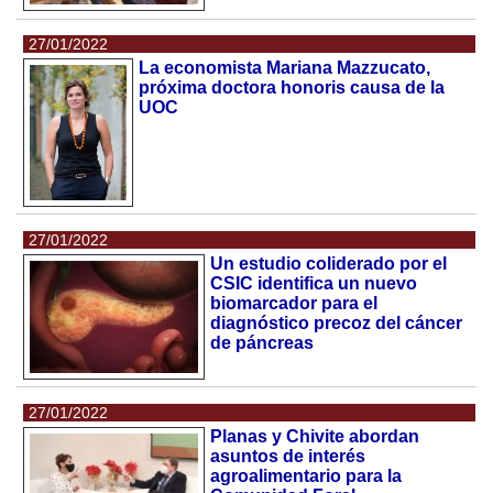
27/01/2022
La economista Mariana Mazzucato,
próxima doctora honoris causa de la
UOC
27/01/2022
Un estudio coliderado por el
CSIC identifica un nuevo
biomarcador para el
diagnóstico precoz del cáncer
de páncreas
27/01/2022
Planas y Chivite abordan
asuntos de interés
agroalimentario para la