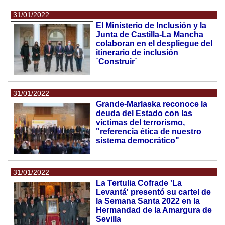
31/01/2022
El Ministerio de Inclusión y la
Junta de Castilla-La Mancha
colaboran en el despliegue del
itinerario de inclusión
´Construir´
31/01/2022
Grande-Marlaska reconoce la
deuda del Estado con las
víctimas del terrorismo,
"referencia ética de nuestro
sistema democrático"
31/01/2022
La Tertulia Cofrade 'La
Levantá' presentó su cartel de
la Semana Santa 2022 en la
Hermandad de la Amargura de
Sevilla