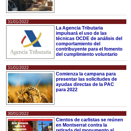
31/01/2022
La Agencia Tributaria
impulsará el uso de las
técnicas OCDE de análisis del
comportamiento del
contribuyente para el fomento
del cumplimiento voluntario
31/01/2022
Comienza la campana para
presentar las solicitudes de
ayudas directas de la PAC
para 2022
30/01/2022
Cientos de carlistas se reúnen
en Montserrat contra la
retirada del monumento al