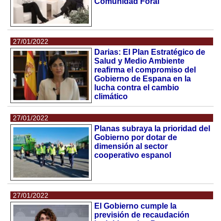
Comunidad Foral
27/01/2022
Darias: El Plan Estratégico de
Salud y Medio Ambiente
reafirma el compromiso del
Gobierno de Espana en la
lucha contra el cambio
climático
27/01/2022
Planas subraya la prioridad del
Gobierno por dotar de
dimensión al sector
cooperativo espanol
27/01/2022
El Gobierno cumple la
previsión de recaudación