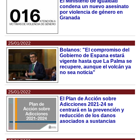
El Ministerio de Igualdad
condena un nuevo asesinato
por violencia de género en
Granada
25/01/2022
Bolanos: "El compromiso del
Gobierno de Espana estará
vigente hasta que La Palma se
recupere, aunque el volcán ya
no sea noticia"
25/01/2022
El Plan de Acción sobre
Adicciones 2021-24 se
centrará en la prevención y
reducción de los danos
asociados a sustancias