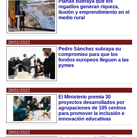
Planas subraya que los
regadíos generan riqueza,
ilusión y emprendimiento en el
medio rural
28/01/2022
Pedro Sánchez subraya su
compromiso para que los
fondos europeos lleguen a las
pymes
28/01/2022
El Ministerio premia 30
proyectos desarrollados por
agrupaciones de 105 centros
para promover la inclusión e
innovación educativas
28/01/2022