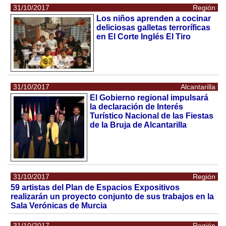
31/10/2017
Región
Los niños aprenden a cocinar
deliciosas galletas terroríficas
en El Corte Inglés El Tiro
31/10/2017
Alcantarilla
El Gobierno regional impulsará
la declaración de Interés
Turístico Nacional de las Fiestas
de la Bruja de Alcantarilla
31/10/2017
Región
59 artistas del Plan de Espacios Expositivos
realizarán un proyecto conjunto de sus trabajos en la
Sala Verónicas de Murcia
31/10/2017
Región