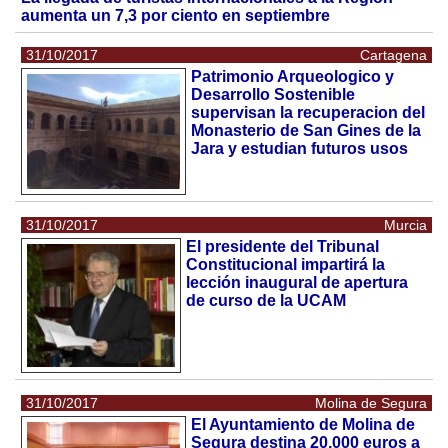
aumenta un 7,3 por ciento en septiembre
31/10/2017
Cartagena
Patrimonio Arqueologico y
Desarrollo Sostenible
supervisan la recuperacion del
Monasterio de San Gines de la
Jara y estudian futuros usos
31/10/2017
Murcia
El presidente del Tribunal
Constitucional impartirá la
lección inaugural de apertura
de curso de la UCAM
31/10/2017
Molina de Segura
El Ayuntamiento de Molina de
Segura destina 20.000 euros a