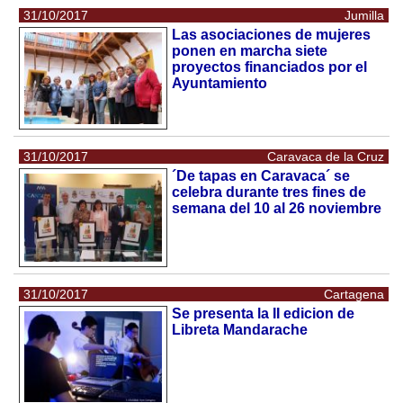
31/10/2017
Jumilla
Las asociaciones de mujeres
ponen en marcha siete
proyectos financiados por el
Ayuntamiento
31/10/2017
Caravaca de la Cruz
´De tapas en Caravaca´ se
celebra durante tres fines de
semana del 10 al 26 noviembre
31/10/2017
Cartagena
Se presenta la II edicion de
Libreta Mandarache