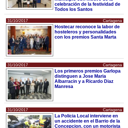
celebración de la festividad de
Todos los Santos
31/10/2017
Cartagena
Hostecar reconoce la labor de
hosteleros y personalidades
con los premios Santa Marta
31/10/2017
Cartagena
Los primeros premios Garlopa
distinguen a Jose Maria
Albarracin y a Ricardo Diaz
Manresa
31/10/2017
Cartagena
La Policia Local interviene en
un accidente en el Barrio de la
Concepcion, con un motorista