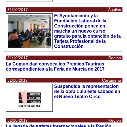
31/10/2017
Águilas
El Ayuntamiento y la
Fundación Laboral de la
Construcción ponen en
marcha un nuevo curso
gratuito para la obtención de la
Tarjeta Profesional de la
Construcción
31/10/2017
Región
La Comunidad convoca los Premios Taurinos
correspondientes a la Feria de Murcia de 2017
31/10/2017
Cartagena
Suspendida la representacion
de la obra Lulu este sabado en
el Nuevo Teatro Circo
31/10/2017
Región
La llegada de turistas internacionales a la Región