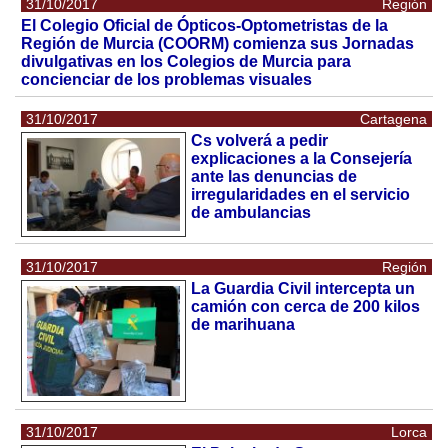
31/10/2017
Región
El Colegio Oficial de Ópticos-Optometristas de la
Región de Murcia (COORM) comienza sus Jornadas
divulgativas en los Colegios de Murcia para
concienciar de los problemas visuales
31/10/2017
Cartagena
Cs volverá a pedir
explicaciones a la Consejería
ante las denuncias de
irregularidades en el servicio
de ambulancias
31/10/2017
Región
La Guardia Civil intercepta un
camión con cerca de 200 kilos
de marihuana
31/10/2017
Lorca