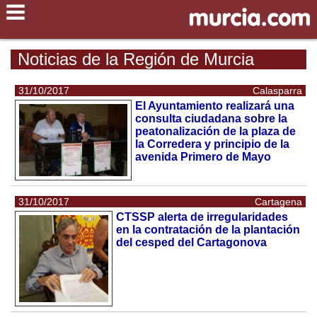
Noticias de la Región de Murcia
31/10/2017
Calasparra
El Ayuntamiento realizará una
consulta ciudadana sobre la
peatonalización de la plaza de
la Corredera y principio de la
avenida Primero de Mayo
31/10/2017
Cartagena
CTSSP alerta de irregularidades
en la contratación de la plantación
del cesped del Cartagonova