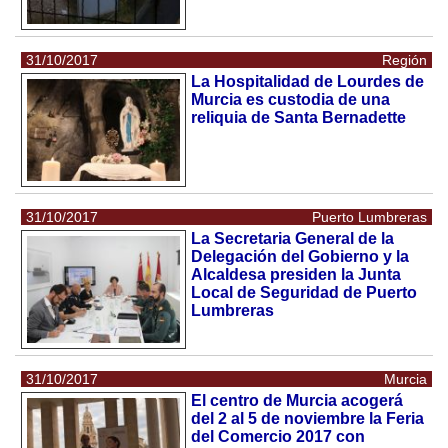
31/10/2017
Región
La Hospitalidad de Lourdes de
Murcia es custodia de una
reliquia de Santa Bernadette
31/10/2017
Puerto Lumbreras
La Secretaria General de la
Delegación del Gobierno y la
Alcaldesa presiden la Junta
Local de Seguridad de Puerto
Lumbreras
31/10/2017
Murcia
El centro de Murcia acogerá
del 2 al 5 de noviembre la Feria
del Comercio 2017 con