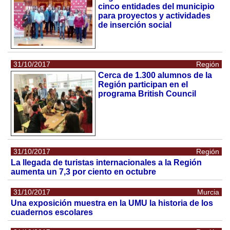
cinco entidades del municipio
para proyectos y actividades
de inserción social
31/10/2017
Región
Cerca de 1.300 alumnos de la
Región participan en el
programa British Council
31/10/2017
Región
La llegada de turistas internacionales a la Región
aumenta un 7,3 por ciento en octubre
31/10/2017
Murcia
Una exposición muestra en la UMU la historia de los
cuadernos escolares