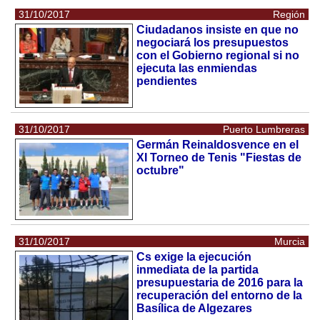
31/10/2017
Región
Ciudadanos insiste en que no
negociará los presupuestos
con el Gobierno regional si no
ejecuta las enmiendas
pendientes
31/10/2017
Puerto Lumbreras
Germán Reinaldosvence en el
XI Torneo de Tenis "Fiestas de
octubre"
31/10/2017
Murcia
Cs exige la ejecución
inmediata de la partida
presupuestaria de 2016 para la
recuperación del entorno de la
Basílica de Algezares