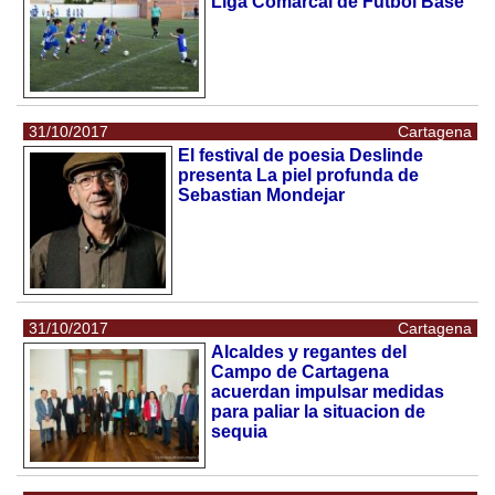
Liga Comarcal de Futbol Base
31/10/2017
Cartagena
El festival de poesia Deslinde
presenta La piel profunda de
Sebastian Mondejar
31/10/2017
Cartagena
Alcaldes y regantes del
Campo de Cartagena
acuerdan impulsar medidas
para paliar la situacion de
sequia