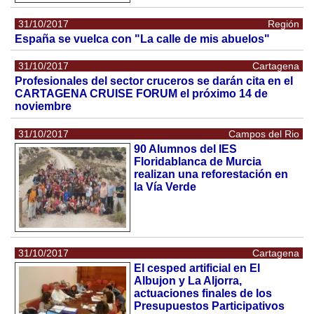
31/10/2017
Región
España se vuelca con "La calle de mis abuelos"
31/10/2017
Cartagena
Profesionales del sector cruceros se darán cita en el
CARTAGENA CRUISE FORUM el próximo 14 de
noviembre
31/10/2017
Campos del Rio
90 Alumnos del IES
Floridablanca de Murcia
realizan una reforestación en
la Vía Verde
31/10/2017
Cartagena
El cesped artificial en El
Albujon y La Aljorra,
actuaciones finales de los
Presupuestos Participativos