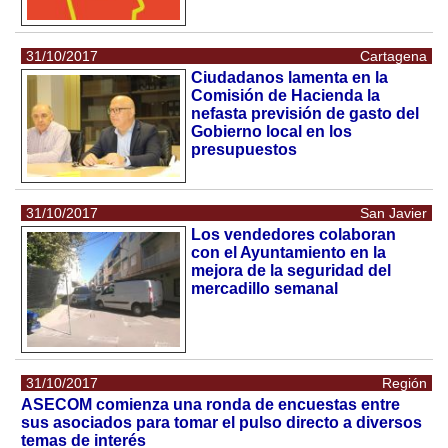
31/10/2017
Cartagena
Ciudadanos lamenta en la
Comisión de Hacienda la
nefasta previsión de gasto del
Gobierno local en los
presupuestos
31/10/2017
San Javier
Los vendedores colaboran
con el Ayuntamiento en la
mejora de la seguridad del
mercadillo semanal
31/10/2017
Región
ASECOM comienza una ronda de encuestas entre
sus asociados para tomar el pulso directo a diversos
temas de interés