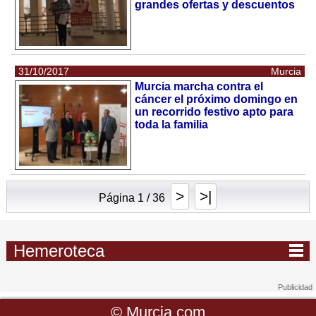
grandes ofertas y descuentos
31/10/2017
Murcia
Murcia marcha contra el
cáncer el próximo domingo en
un recorrido festivo apto para
toda la familia
>
>|
Página 1 / 36
Hemeroteca
©
Murcia.com