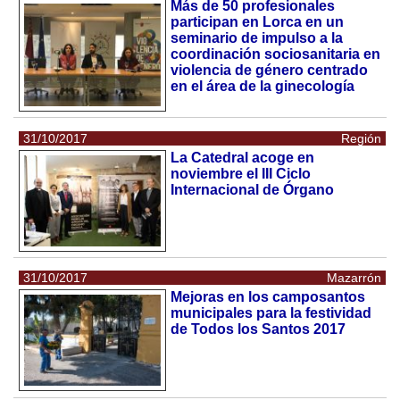
Más de 50 profesionales
participan en Lorca en un
seminario de impulso a la
coordinación sociosanitaria en
violencia de género centrado
en el área de la ginecología
31/10/2017
Región
La Catedral acoge en
noviembre el III Ciclo
Internacional de Órgano
31/10/2017
Mazarrón
Mejoras en los camposantos
municipales para la festividad
de Todos los Santos 2017