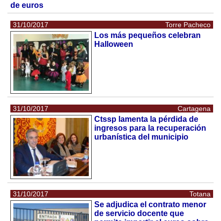
de euros
31/10/2017
Torre Pacheco
Los más pequeños celebran
Halloween
31/10/2017
Cartagena
Ctssp lamenta la pérdida de
ingresos para la recuperación
urbanística del municipio
31/10/2017
Totana
Se adjudica el contrato menor
de servicio docente que