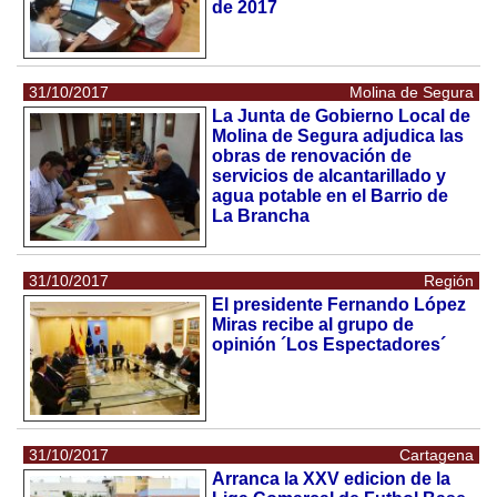
de 2017
31/10/2017
Molina de Segura
La Junta de Gobierno Local de
Molina de Segura adjudica las
obras de renovación de
servicios de alcantarillado y
agua potable en el Barrio de
La Brancha
31/10/2017
Región
El presidente Fernando López
Miras recibe al grupo de
opinión ´Los Espectadores´
31/10/2017
Cartagena
Arranca la XXV edicion de la