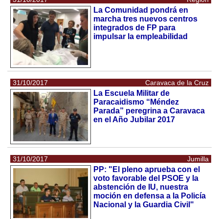
La Comunidad pondrá en
marcha tres nuevos centros
integrados de FP para
impulsar la empleabilidad
31/10/2017
Caravaca de la Cruz
La Escuela Militar de
Paracaidismo “Méndez
Parada” peregrina a Caravaca
en el Año Jubilar 2017
31/10/2017
Jumilla
PP: "El pleno aprueba con el
voto favorable del PSOE y la
abstención de IU, nuestra
moción en defensa a la Policía
Nacional y la Guardia Civil"