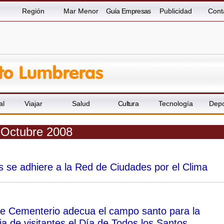
Región
Mar Menor
Guía Empresas
Publicidad
Cont
al
Viajar
Salud
Cultura
Tecnología
Depo
 Octubre 2008
 se adhiere a la Red de Ciudades por el Clima
de Cementerio adecua el campo santo para la
a de visitantes el Día de Todos los Santos